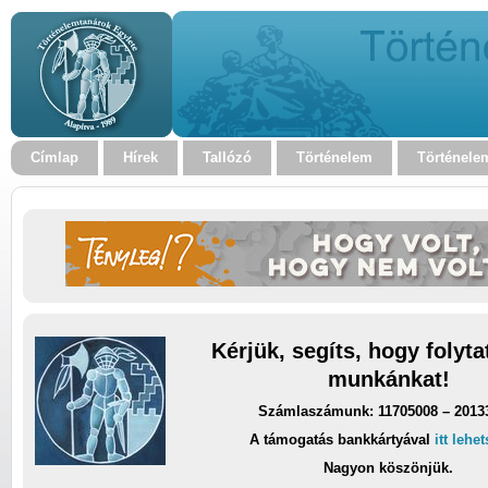
Címlap
Hírek
Tallózó
Történelem
Történele
Kérjük, segíts, hogy folyt
munkánkat!
Számlaszámunk: 11705008 – 2013
A támogatás bankkártyával
itt lehe
Nagyon köszönjük.