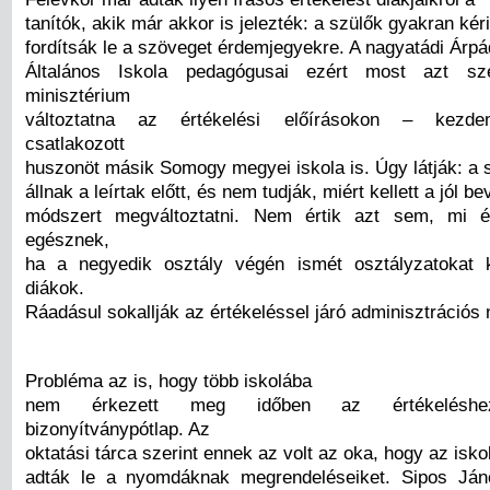
tanítók, akik már akkor is jelezték: a szülők gyakran kér
fordítsák le a szöveget érdemjegyekre. A nagyatádi Árp
Általános Iskola pedagógusai ezért most azt sz
minisztérium
változtatna az értékelési előírásokon – kezde
csatlakozott
huszonöt másik Somogy megyei iskola is. Úgy látják: a s
állnak a leírtak előtt, és nem tudják, miért kellett a jól be
módszert megváltoztatni. Nem értik azt sem, mi 
egésznek,
ha a negyedik osztály végén ismét osztályzatokat
diákok.
Ráadásul sokallják az értékeléssel járó adminisztrációs 
Probléma az is, hogy több iskolába
nem érkezett meg időben az értékeléshe
bizonyítványpótlap. Az
oktatási tárca szerint ennek az volt az oka, hogy az isko
adták le a nyomdáknak megrendeléseiket. Sipos Jáno