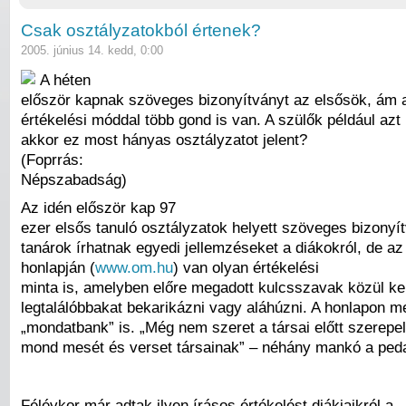
Csak osztályzatokból értenek?
2005. június 14. kedd, 0:00
A héten
először kapnak szöveges bizonyítványt az elsősök, ám a
értékelési móddal több gond is van. A szülők például azt
akkor ez most hányas osztályzatot jelent?
(Foprrás:
Népszabadság)
Az idén először kap 97
ezer elsős tanuló osztályzatok helyett szöveges bizonyít
tanárok írhatnak egyedi jellemzéseket a diákokról, de az 
honlapján (
www.om.hu
) van olyan értékelési
minta is, amelyben előre megadott kulcsszavak közül kel
legtalálóbbakat bekarikázni vagy aláhúzni. A honlapon m
„mondatbank” is. „Még nem szeret a társai előtt szerepel
mond mesét és verset társainak” – néhány mankó a pe
Félévkor már adtak ilyen írásos értékelést diákjaikról a