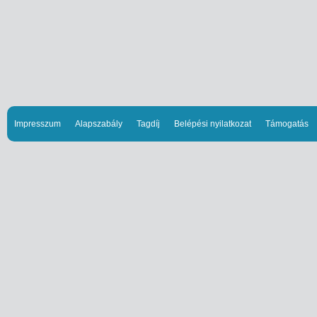
Impresszum
Alapszabály
Tagdíj
Belépési nyilatkozat
Támogatás