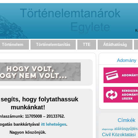
K
Történelem
Történelemtanítás
TTE
Átláthatóság
Adomány
 segíts, hogy folytathassuk
munkánkat!
laszámunk: 11705008 – 20133762.
Címkék
ogatás bankkártyával
itt lehetséges
.
aláírásgyűjtés
alapvizsga
Nagyon köszönjük.
Civil Közoktatási