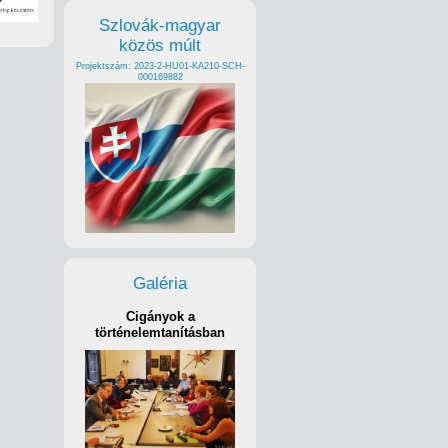
Szlovák-magyar
közös múlt
Projektszám: 2023-2-HU01-KA210-SCH-
000169882
Galéria
Cigányok a
történelemtanításban