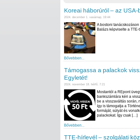
Koreai háborúról – az USA-
2024. december 1. vasárnap, 19:44
A bostoni tanácskozáson
Balázs képviselte a TTE-t
Bővebben...
Támogassa a palackok viss
Egyletét!
2024. november 18. hétfő, 7:21
Mostantól a REpont üvegv
bankszámlára kéri a vissz
be a visszaváltás során, 
így is támogatja a Törté
formáját, súlyát és vonalk
palackokat. Így csak […]
Bővebben...
TTE-hírlevél – szolgálati k