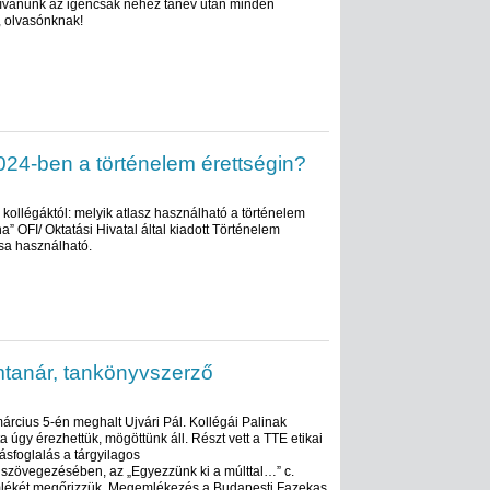
t kívánunk az igencsak nehéz tanév után minden
, olvasónknak!
024-ben a történelem érettségin?
kollégáktól: melyik atlasz használható a történelem
a” OFI/ Oktatási Hivatal által kiadott Történelem
sa használható.
emtanár, tankönyvszerző
árcius 5-én meghalt Ujvári Pál. Kollégái Palinak
a úgy érezhettük, mögöttünk áll. Részt vett a TTE etikai
ásfoglalás a tárgyilagos
gszövegezésében, az „Egyezzünk ki a múlttal…” c.
Emlékét megőrizzük. Megemlékezés a Budapesti Fazekas