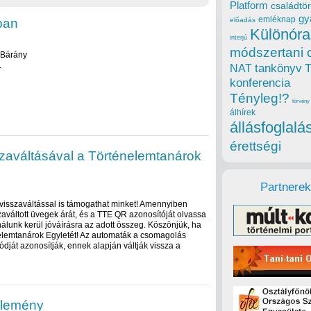
Platform
családtör
gy
emléknap
ban
előadás
Különóra
interjú
módszertani 
 Bárány
.
tankönyv
NAT
konferencia
Tényleg!?
törvény
álhírek
állásfoglalá
érettségi
zaváltásával a Történelemtanárok
Partnerek
isszaváltással is támogathat minket! Amennyiben
aváltott üvegek árát, és a TTE QR azonosítóját olvassa
nálunk kerül jóváírásra az adott összeg. Köszönjük, ha
nelemtanárok Egyletét! Az automaták a csomagolás
ódját azonosítják, ennek alapján váltják vissza a
özlemény