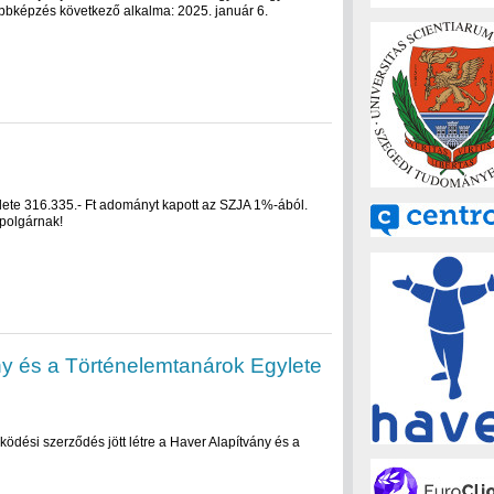
vábbképzés következő alkalma: 2025. január 6.
ete 316.335.- Ft adományt kapott az SZJA 1%-ából.
 polgárnak!
ny és a Történelemtanárok Egylete
dési szerződés jött létre a Haver Alapítvány és a