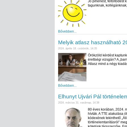
Jó pihenést, feltöltődés
tagunknak, kollégánknak
Bővebben...
Melyik atlasz használható 2
2024. április 18. csütörtök, 14:35
Örökzöld kérdést kaptunk 
érettségi vizsgán? A „barn
Atlasz mind a négy kiadá
Bővebben...
Elhunyt Ujvári Pál történel
2024. március 31. vasárnap, 14:38
80 éves korában, 2024. m
hívták. A TTE alakulása ót
kódexének tekinthető „Áll
történelemtanításról” me
kötetünk társszerzője. 