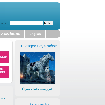
eresés:
Adatvédelem
English
TTE-tagok figyelmébe:
Éljen a lehetőséggel!
civil
Iratkozzon fel