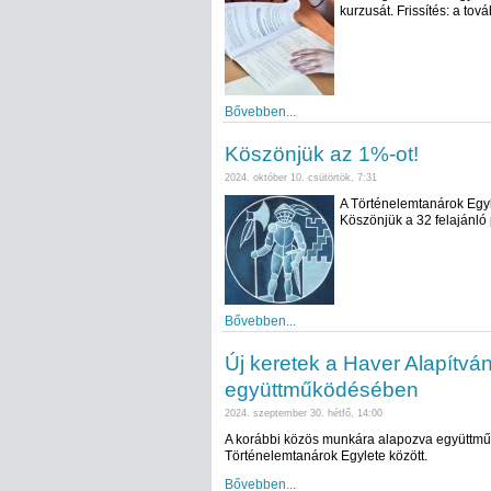
kurzusát. Frissítés: a to
Bővebben...
Köszönjük az 1%-ot!
2024. október 10. csütörtök, 7:31
A Történelemtanárok Egyl
Köszönjük a 32 felajánló
Bővebben...
Új keretek a Haver Alapítvá
együttműködésében
2024. szeptember 30. hétfő, 14:00
A korábbi közös munkára alapozva együttműkö
Történelemtanárok Egylete között.
Bővebben...