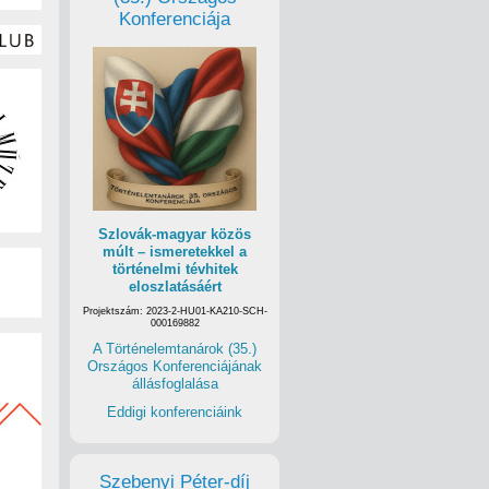
Konferenciája
Szlovák-magyar közös
múlt – ismeretekkel a
történelmi tévhitek
eloszlatásáért
Projektszám: 2023-2-HU01-KA210-SCH-
000169882
A Történelemtanárok (35.)
Országos Konferenciájának
állásfoglalása
Eddigi konferenciáink
Szebenyi Péter-díj