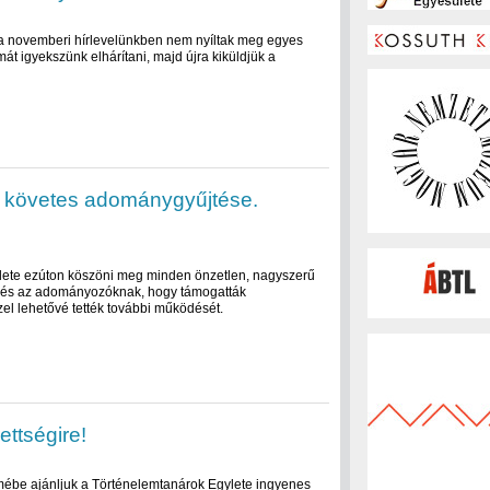
 a novemberi hírlevelünkben nem nyíltak meg egyes
mát igyekszünk elhárítani, majd újra kiküldjük a
vi követes adománygyűjtése.
lete ezúton köszöni meg minden önzetlen, nagyszerű
 és az adományozóknak, hogy támogatták
el lehetővé tették további működését.
ettségire!
lmébe ajánljuk a Történelemtanárok Egylete ingyenes