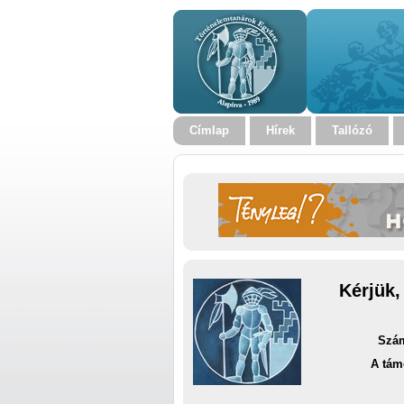
Címlap
Hírek
Tallózó
Kérjük,
Szám
A tám