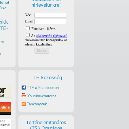
ténet
hírlevelünkre!
ász
cikk
TTE-
vita
s
TTE-közösség
TTE a Facebookon
Youtube-csatorna
Tankönyvek
Történelemtanárok
(35.) Országos