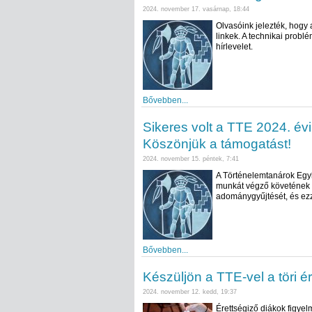
2024. november 17. vasárnap, 18:44
Olvasóink jelezték, hogy
linkek. A technikai problé
hírlevelet.
Bővebben...
Sikeres volt a TTE 2024. é
Köszönjük a támogatást!
2024. november 15. péntek, 7:41
A Történelemtanárok Egy
munkát végző követének
adománygyűjtését, és ezz
Bővebben...
Készüljön a TTE-vel a töri ér
2024. november 12. kedd, 19:37
Érettségiző diákok figye