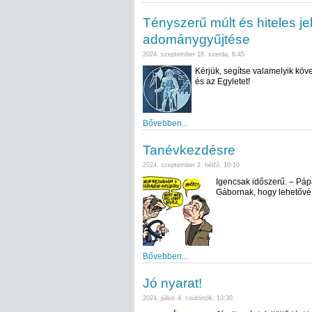
Tényszerű múlt és hiteles je
adománygyűjtése
2024. szeptember 18. szerda, 6:45
Kérjük, segítse valamelyik köv
és az Egyletet!
Bővebben...
Tanévkezdésre
2024. szeptember 2. hétfő, 10:10
Igencsak időszerű. – Páp
Gábornak, hogy lehetővé t
Bővebben...
Jó nyarat!
2024. július 4. csütörtök, 13:30