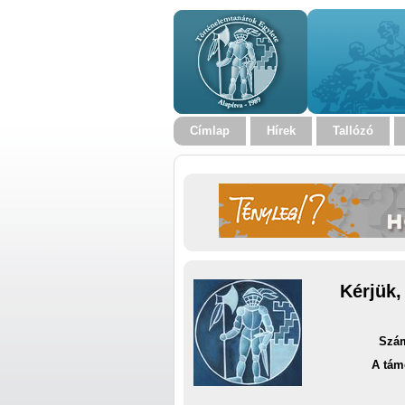
Címlap
Hírek
Tallózó
Kérjük,
Szám
A tám