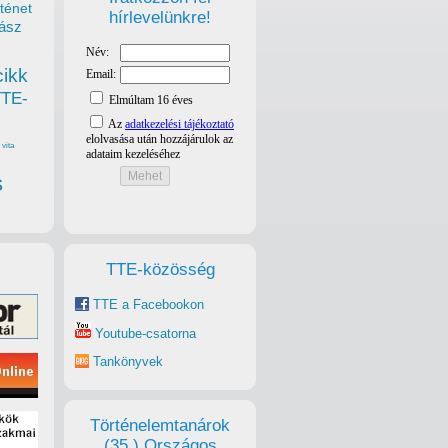
ténet
hírlevelünkre!
ász
cikk
TTE-
vita
s
TTE-közösség
TTE a Facebookon
Youtube-csatorna
Tankönyvek
Történelemtanárok
(35.) Országos