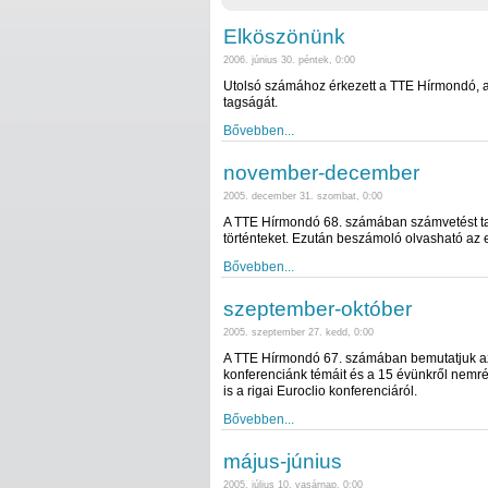
Elköszönünk
2006. június 30. péntek, 0:00
Utolsó számához érkezett a TTE Hírmondó, am
tagságát.
Bővebben...
november-december
2005. december 31. szombat, 0:00
A TTE Hírmondó 68. számában számvetést tar
történteket. Ezután beszámoló olvasható az e
Bővebben...
szeptember-október
2005. szeptember 27. kedd, 0:00
A TTE Hírmondó 67. számában bemutatjuk az o
konferenciánk témáit és a 15 évünkről nemrég 
is a rigai Euroclio konferenciáról.
Bővebben...
május-június
2005. július 10. vasárnap, 0:00