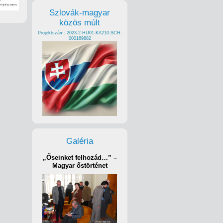
Szlovák-magyar
közös múlt
Projektszám: 2023-2-HU01-KA210-SCH-
000169882
Galéria
„Őseinket felhozád…” –
Magyar őstörténet