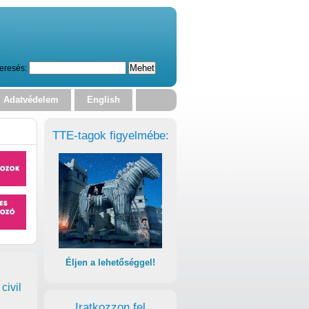
eresés:
Adatvédelem
English
TTE-tagok figyelmébe:
Éljen a lehetőséggel!
civil
Iratkozzon fel