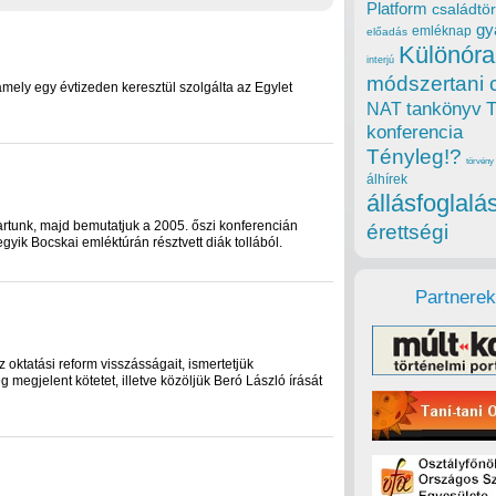
Platform
családtör
gy
emléknap
előadás
Különóra
interjú
módszertani 
ely egy évtizeden keresztül szolgálta az Egylet
tankönyv
NAT
konferencia
Tényleg!?
törvény
álhírek
állásfoglalá
tunk, majd bemutatjuk a 2005. őszi konferencián
érettségi
gyik Bocskai emléktúrán résztvett diák tollából.
Partnerek
ktatási reform visszásságait, ismertetjük
megjelent kötetet, illetve közöljük Beró László írását