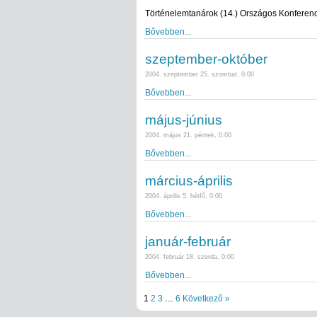
Történelemtanárok (14.) Országos Konferenc
Bővebben...
szeptember-október
2004. szeptember 25. szombat, 0:00
Bővebben...
május-június
2004. május 21. péntek, 0:00
Bővebben...
március-április
2004. április 5. hétfő, 0:00
Bővebben...
január-február
2004. február 18. szerda, 0:00
Bővebben...
1
2
3
…
6
Következő »