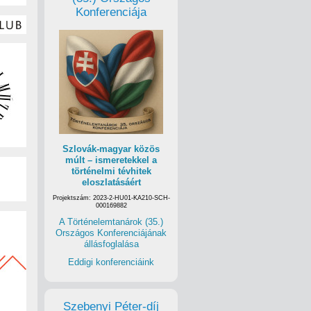
Konferenciája
Szlovák-magyar közös
múlt – ismeretekkel a
történelmi tévhitek
eloszlatásáért
Projektszám: 2023-2-HU01-KA210-SCH-
000169882
A Történelemtanárok (35.)
Országos Konferenciájának
állásfoglalása
Eddigi konferenciáink
Szebenyi Péter-díj