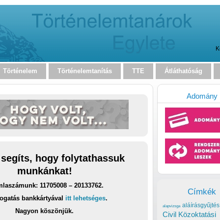
K
Történelem
Történelemtanítás
TTE
Átláthatóság
Adomány
 segíts, hogy folytathassuk
munkánkat!
laszámunk: 11705008 – 20133762.
Címkék
ogatás bankkártyával
itt lehetséges
.
aláírásgyűjtés
alapvizsga
Nagyon köszönjük.
Civil Közoktatási