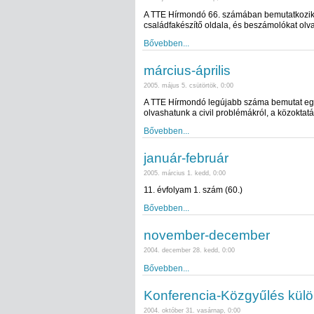
A TTE Hírmondó 66. számában bemutatkozik 
családfakészítő oldala, és beszámolókat olva
Bővebben...
március-április
2005. május 5. csütörtök, 0:00
A TTE Hírmondó legújabb száma bemutat egy ha
olvashatunk a civil problémákról, a közoktat
Bővebben...
január-február
2005. március 1. kedd, 0:00
11. évfolyam 1. szám (60.)
Bővebben...
november-december
2004. december 28. kedd, 0:00
Bővebben...
Konferencia-Közgyűlés kül
2004. október 31. vasárnap, 0:00