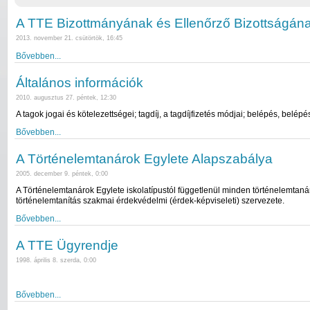
A TTE Bizottmányának és Ellenőrző Bizottságána
2013. november 21. csütörtök, 16:45
Bővebben...
Általános információk
2010. augusztus 27. péntek, 12:30
A tagok jogai és kötelezettségei; tagdíj, a tagdíjfizetés módjai; belépés, belépés
Bővebben...
A Történelemtanárok Egylete Alapszabálya
2005. december 9. péntek, 0:00
A Történelemtanárok Egylete iskolatípustól függetlenül minden történelemtaná
történelemtanítás szakmai érdekvédelmi (érdek-képviseleti) szervezete.
Bővebben...
A TTE Ügyrendje
1998. április 8. szerda, 0:00
Bővebben...