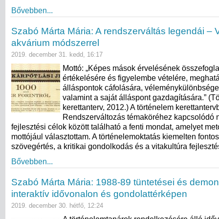
Bővebben...
Szabó Márta Mária: A rendszerváltás legendái – V
akvárium módszerrel
2019. december 31. kedd, 16:17
Mottó: „Képes mások érvelésének összefogla
értékelésére és figyelembe vételére, meghatá
álláspontok cáfolására, véleménykülönbségek
valamint a saját álláspont gazdagítására.” (T
kerettanterv, 2012.) A történelem kerettanterv
Rendszerváltozás témaköréhez kapcsolódó n
fejlesztési célok között található a fenti mondat, amelyet me
mottójául választottam. A történelemoktatás kiemelten fontos
szövegértés, a kritikai gondolkodás és a vitakultúra fejleszté
Bővebben...
Szabó Márta Mária: 1988-89 tüntetései és demons
interaktív idővonalon és gondolattérképen
2019. december 30. hétfő, 12:24