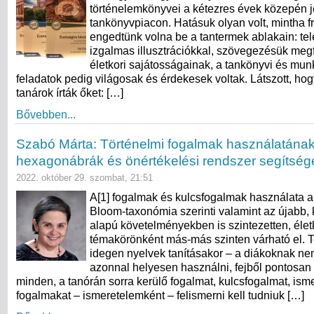
történelemkönyvei a kétezres évek közepén 
tankönyvpiacon. Hatásuk olyan volt, mintha fr
engedtünk volna be a tantermek ablakain: tel
izgalmas illusztrációkkal, szövegezésük megf
életkori sajátosságainak, a tankönyvi és mun
feladatok pedig világosak és érdekesek voltak. Látszott, ho
tanárok írták őket: […]
Bővebben...
Szabó Márta: Történelmi fogalmak használatának 
hexagonábrák és önértékelési rendszer segítség
2022. október 29. szombat, 21:51
A[1] fogalmak és kulcsfogalmak használata
Bloom-taxonómia szerinti valamint az újabb,
alapú követelményekben is szintezetten, élet
témakörönként más-más szinten várható el. T
idegen nyelvek tanításakor – a diákoknak n
azonnal helyesen használni, fejből pontosan 
minden, a tanórán sorra kerülő fogalmat, kulcsfogalmat, ism
fogalmakat – ismeretelemként – felismerni kell tudniuk […]