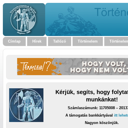
Címlap
Hírek
Tallózó
Történelem
Történele
Kérjük, segíts, hogy folyt
munkánkat!
Számlaszámunk: 11705008 – 2013
A támogatás bankkártyával
itt lehe
Nagyon köszönjük.