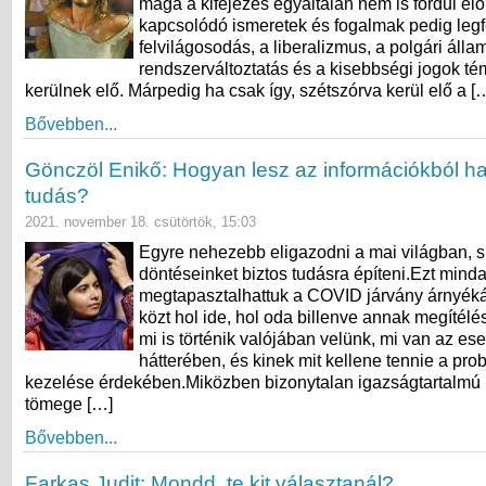
maga a kifejezés egyáltalán nem is fordul el
kapcsolódó ismeretek és fogalmak pedig legf
felvilágosodás, a liberalizmus, a polgári állam
rendszerváltoztatás és a kisebbségi jogok té
kerülnek elő. Márpedig ha csak így, szétszórva kerül elő a [
Bővebben...
Gönczöl Enikő: Hogyan lesz az információkból h
tudás?
2021. november 18. csütörtök, 15:03
Egyre nehezebb eligazodni a mai világban, 
döntéseinket biztos tudásra építeni.Ezt mind
megtapasztalhattuk a COVID járvány árnyék
közt hol ide, hol oda billenve annak megítélé
mi is történik valójában velünk, mi van az e
hátterében, és kinek mit kellene tennie a pro
kezelése érdekében.Miközben bizonytalan igazságtartalmú 
tömege […]
Bővebben...
Farkas Judit: Mondd, te kit választanál?