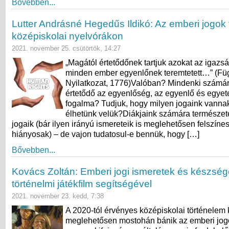
Bővebben...
Lutter Andrásné Hegedűs Ildikó: Az emberi jogok 
középiskolai nyelvórákon
2021. november 25. csütörtök, 14:27
„Magától értetődőnek tartjuk azokat az igazs
minden ember egyenlőnek teremtetett…” (Fü
Nyilatkozat, 1776)Valóban? Mindenki számá
értetődő az egyenlőség, az egyenlő és egye
fogalma? Tudjuk, hogy milyen jogaink vanna
élhetünk velük?Diákjaink számára természet
jogaik (bár ilyen irányú ismereteik is meglehetősen felszíne
hiányosak) – de vajon tudatosul-e bennük, hogy […]
Bővebben...
Kovács Zoltán: Emberi jogi ismeretek és készség
történelmi játékfilm segítségével
2021. november 23. kedd, 7:38
A 2020-tól érvényes középiskolai történelem 
meglehetősen mostohán bánik az emberi jogo