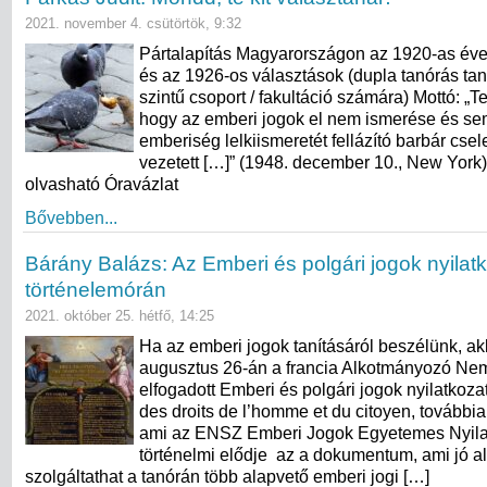
2021. november 4. csütörtök, 9:32
Pártalapítás Magyarországon az 1920-as éve
és az 1926-os választások (dupla tanórás ta
szintű csoport / fakultáció számára) Mottó: „Tek
hogy az emberi jogok el nem ismerése és s
emberiség lelkiismeretét fellázító barbár cs
vezetett […]” (1948. december 10., New York) A
olvasható Óravázlat
Bővebben...
Bárány Balázs: Az Emberi és polgári jogok nyilat
történelemórán
2021. október 25. hétfő, 14:25
Ha az emberi jogok tanításáról beszélünk, ak
augusztus 26-án a francia Alkotmányozó Nem
elfogadott Emberi és polgári jogok nyilatkoza
des droits de l’homme et du citoyen, tovább
ami az ENSZ Emberi Jogok Egyetemes Nyila
történelmi elődje az a dokumentum, ami jó a
szolgáltathat a tanórán több alapvető emberi jogi […]