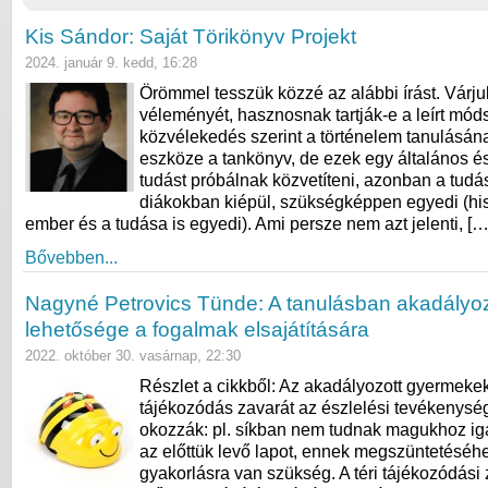
Kis Sándor: Saját Törikönyv Projekt
2024. január 9. kedd, 16:28
Örömmel tesszük közzé az alábbi írást. Várju
véleményét, hasznosnak tartják-e a leírt móds
közvélekedés szerint a történelem tanulásán
eszköze a tankönyv, de ezek egy általános 
tudást próbálnak közvetíteni, azonban a tudá
diákokban kiépül, szükségképpen egyedi (h
ember és a tudása is egyedi). Ami persze nem azt jelenti, […
Bővebben...
Nagyné Petrovics Tünde: A tanulásban akadályoz
lehetősége a fogalmak elsajátítására
2022. október 30. vasárnap, 22:30
Részlet a cikkből: Az akadályozott gyermekekn
tájékozódás zavarát az észlelési tevékenység
okozzák: pl. síkban nem tudnak magukhoz igaz
az előttük levő lapot, ennek megszüntetéséh
gyakorlásra van szükség. A téri tájékozódási 