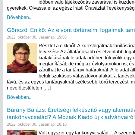
időben való tájékozódás zavarával is küzden
gyerekek. Olvassa el az egész írást! Óravázlat Tevékenysé
Bővebben...
Gönczöl Enikő: Az elvont történelmi fogalmak tan
2022. október 30. vasárnap, 19:05
Részlet a cikkből: A kulcsfogalmak tanításána
tervezése Az általánosabb és elvontabb fog
kialakításának feladata időben túlnyúlik egy
megtanítását, de még az évfolyamokon is, és
zárulhat le a tantárgyi határoknál. A feladat át
belüli szokásos választóvonalakat, a tanéve
távú, és az egyes tantárgyaknál szélesebb körű tervezést, 
nevelőtestületen […]
Bővebben...
Bárány Balázs: Érettségi felkészítő vagy alternatí
tankönyvcsalád? A Mozaik Kiadó új kiadványairól
2022. október 30. vasárnap, 18:18
Volt egyszer egy tankönyvcsalád… A szeged