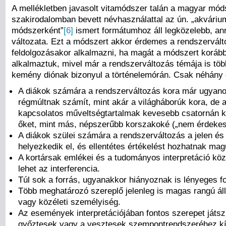
A mellékletben javasolt vitamódszer talán a magyar mód
szakirodalomban bevett névhasználattal az ún. „akváriu
módszerként”
[6]
ismert formátumhoz áll legközelebb, an
változata. Ezt a módszert akkor érdemes a rendszervál
feldolgozásakor alkalmazni, ha magát a módszert korább
alkalmaztuk, mivel már a rendszerváltozás témája is tö
kemény diónak bizonyul a történelemórán. Csak néhány 
A diákok számára a rendszerváltozás kora már ugyano
régmúltnak számít, mint akár a világháborúk kora, de 
kapcsolatos műveltségtartalmak kevesebb csatornán ke
őket, mint más, népszerűbb korszakoké („nem érdekes
A diákok szülei számára a rendszerváltozás a jelen és
helyezkedik el, és ellentétes értékelést hozhatnak mag
A kortársak emlékei és a tudományos interpretáció közö
lehet az interferencia.
Túl sok a forrás, ugyanakkor hiányoznak is lényeges f
Több meghatározó szereplő jelenleg is magas rangú ál
vagy közéleti személyiség.
Az események interpretációjában fontos szerepet játsz
győztesek vagy a vesztesek szempontrendszeréhez kí