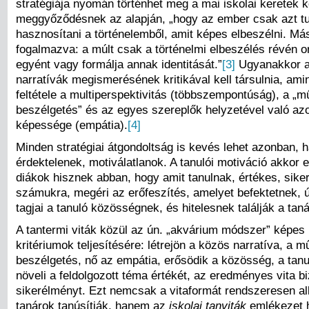
stratégiája nyomán történhet meg a mai iskolai keretek 
meggyőződésnek az alapján, „hogy az ember csak azt tu
hasznosítani a történelemből, amit képes elbeszélni. M
fogalmazva: a múlt csak a történelmi elbeszélés révén or
egyént vagy formálja annak identitását.”
[3]
Ugyanakkor a 
narratívák megismerésének kritikával kell társulnia, am
feltétele a multiperspektivitás (többszempontúság), a „m
beszélgetés” és az egyes szereplők helyzetével való az
képessége (empátia).
[4]
Minden stratégiai átgondoltság is kevés lehet azonban, h
érdektelenek, motiválatlanok. A tanulói motiváció akkor 
diákok hisznek abban, hogy amit tanulnak, értékes, sike
számukra, megéri az erőfeszítés, amelyet befektetnek, ú
tagjai a tanuló közösségnek, és hitelesnek találják a tan
A tantermi viták közül az ún. „akvárium módszer” képes 
kritériumok teljesítésére: létrejön a közös narratíva, a m
beszélgetés, nő az empátia, erősödik a közösség, a tanu
növeli a feldolgozott téma értékét, az eredményes vita bi
sikerélményt. Ezt nemcsak a vitaformát rendszeresen a
tanárok tanúsítják, hanem az
iskolai tanviták
emlékezet 