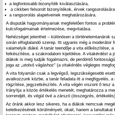
a legfontosabb bizonyíték kiválasztására,
a cikkben felsorolt bizonyítékok, érvek rangsorolására
a rangsorolás alapelveinek meghatározására.
A disputák hagyományainak megfelelően fontos a probl
kulcsfogalmainak értelmezése, megvitatása.
Nehézséget jelenthet – különösen a történelemtanárok s
során elfoglalandó szerep. Itt ugyanis még a moderátor f
valamelyik diáké. A tanár teendője a vita előkészítése, a
felkészítése, a szakirodalom kijelölése. A vitakérdést a
diákok is meg tudják fogalmazni, de perdöntő fontosságú 
joga az „utolsó vágáshoz” (a vitakérdés végleges megf
A vita folyamán csak a legvégső, legszükségesebb eset
avatkozzunk közbe, a tanár feladata itt a megfigyelés, a
rögzítése, jegyzetkészítés. A vita végén viszont ő lesz a
Irányítja a közös értékelés menetét, meghatározza a me
sorrendjét, és végül övé a zárszó (összegzés, értékelés)
Az óránk akkor lesz sikeres, ha a diákok nemcsak megér
keletkezésének körülményeit, okait, hanem a tanultakat