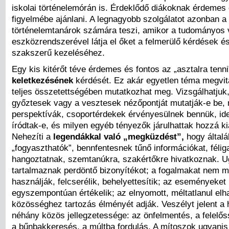
iskolai történelemórán is. Érdeklődő diákoknak érdemes e
figyelmébe ajánlani. A legnagyobb szolgálatot azonban a
történelemtanárok számára teszi, amikor a tudományos v
eszközrendszerével látja el őket a felmerülő kérdések é
szakszerű kezeléséhez.
Egy kis kitérőt téve érdemes és fontos az „asztalra tenn
keletkezésének
kérdését. Ez akár egyetlen téma megvit
teljes összetettségében mutatkozhat meg. Vizsgálhatjuk
győztesek vagy a vesztesek nézőpontját mutatják-e be,
perspektívák, csoportérdekek érvényesülnek bennük, ide
íródtak-e, és milyen egyéb tényezők járulhattak hozzá k
Nehezíti a
legendákkal való „megküzdést”,
hogy által
„fogyaszthatók”, bennfentesnek tűnő információkat, féli
hangoztatnak, szemtanúkra, szakértőkre hivatkoznak. 
tartalmaznak perdöntő bizonyítékot; a fogalmakat nem m
használják, felcserélik, behelyettesítik; az eseményeket
egyszempontúan értékelik; az elnyomott, méltatlanul elhal
közösséghez tartozás élményét adják. Veszélyt jelent a
néhány közös jellegzetessége: az önfelmentés, a felelős
a bűnbakkeresés, a múltba fordulás. A mítoszok ugyanis l