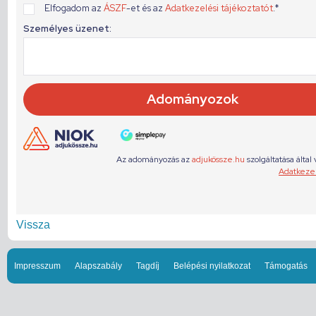
Vissza
Impresszum
Alapszabály
Tagdíj
Belépési nyilatkozat
Támogatás