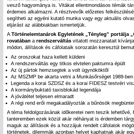
vesző hagyománya is. Vitákat ellentmondásos témák tár
érdemes alkalmazni. A résztvevők előzetes felkészülés
segítheti az egyéni kutató munka vagy egy aktuális olv
eljárást az alábbiakban ismertetjük.
A
Történelemtanárok Egyletének „Tényleg” portálja 
rovatában
a
rendszerváltás
vitatott mozzanatait kívánj
módon, állítások és cáfolataik sorozatán keresztül bemut
Az oroszokat haza kellett küldeni
A rendszerváltás egy titkos elvtelen paktumra épült
Az új pártok hemzsegtek a volt ügynököktől
Az MSZMP be akarta vetni a Munkásőrséget 1989-ben
Legenda a korai SZDSZ és a korai FIDESZ testvéri vis
A kormánybuktató taxisblokád legendája
A jóvátétel teljesen elmaradt
A régi rend erői megakadályozták a bűnösök megbünte
A téma feldolgozásának időkeretei nem teszik lehetővé, 
tanteremben ezek közül akár néhányat is érdemben tárg
maguk az állítások és a hozzájuk rendelt cáfolatok mögöt
történetek, dilemmák azonban helyet kaphatnak akár egy