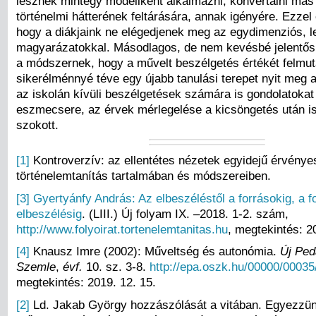
lesznek mintegy modellként alkalmazni, konvertálni más
történelmi hátterének feltárására, annak igényére. Ezzel 
hogy a diákjaink ne elégedjenek meg az egydimenziós, l
magyarázatokkal. Másodlagos, de nem kevésbé jelentős
a módszernek, hogy a művelt beszélgetés értékét felmut
sikerélménnyé téve egy újabb tanulási terepet nyit meg a 
az iskolán kívüli beszélgetések számára is gondolatokat 
eszmecsere, az érvek mérlegelése a kicsöngetés után is 
szokott.
[1]
Kontroverzív: az ellentétes nézetek egyidejű érvénye
történelemtanítás tartalmában és módszereiben.
[3]
Gyertyánfy András: Az elbeszéléstől a forrásokig, a f
elbeszélésig
. (LIII.) Új folyam IX. –2018. 1-2. szám,
http://www.folyoirat.tortenelemtanitas.hu
, megtekintés: 2
[4]
Knausz Imre (2002): Műveltség és autonómia.
Új Ped
Szemle
,
évf.
10. sz. 3-8.
http://epa.oszk.hu/00000/00035
megtekintés: 2019. 12. 15.
[2]
Ld. Jakab György hozzászólását a vitában. Egyezzünk