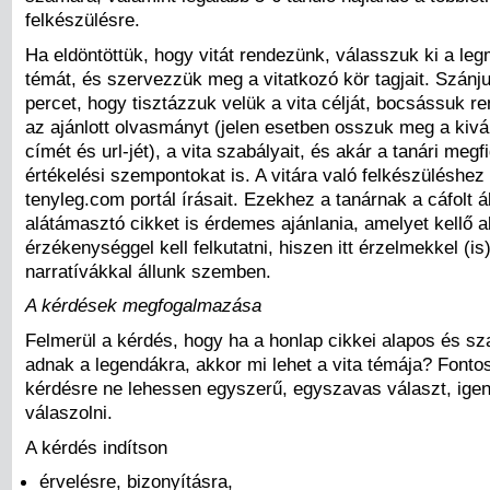
felkészülésre.
Ha eldöntöttük, hogy vitát rendezünk, válasszuk ki a le
témát, és szervezzük meg a vitatkozó kör tagjait. Szánj
percet, hogy tisztázzuk velük a vita célját, bocsássuk r
az ajánlott olvasmányt (jelen esetben osszuk meg a kivál
címét és url-jét), a vita szabályait, és akár a tanári megf
értékelési szempontokat is. A vitára való felkészüléshez 
tenyleg.com portál írásait. Ezekhez a tanárnak a cáfolt á
alátámasztó cikket is érdemes ajánlania, amelyet kellő 
érzékenységgel kell felkutatni, hiszen itt érzelmekkel (is) 
narratívákkal állunk szemben.
A kérdések megfogalmazása
Felmerül a kérdés, hogy ha a honlap cikkei alapos és sz
adnak a legendákra, akkor mi lehet a vita témája? Fontos,
kérdésre ne lehessen egyszerű, egyszavas választ, ige
válaszolni.
A kérdés indítson
érvelésre, bizonyításra,