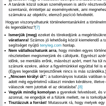
A tanárok közül sokan személyesen is aktív résztvevő
szemtanúi, érintettjei az eseményeknek, ami megnehez
számukra az objektív, elemző pozíció felvételét.
Hogyan viszonyulhatunk történelemtanárként a történel
és legendákhoz?
[7]
Ismerjük (meg)
ezeket és törekedjünk a megértésükr
váratlanra!
Számos jó lehetőség közül kiemelendő a t
segítséget nyújtó
tenyleg.com
honlap.
Nem vállalkozhatunk arra
, hogy minden egyes történe
részleteiben megismerjünk és cáfoljunk. Egyrészt azért
időnk, se mentális erőnk, másrészt azért, mert ha túl 
szánunk ezekre, akkor a figyelmünkkel egyúttal fel is 
(Egyes legendák terjesztőinek nincs is más szándéka.
„Nincsen királyi út”:
a tudományos kutatás valóban 
adott még egyértelmű választ minden kérdésre, illetve
válaszok nem jutottak el az oktatásba”.
[8]
Vegyük mindig komolyan
a gyerekek felvetéseit, és 
azonnal, ne engedjük el a fülünk mellett, ne is torkolljuk
Tisztázzuk
a forrást
! Mutassunk rá, hogy melyek egy (