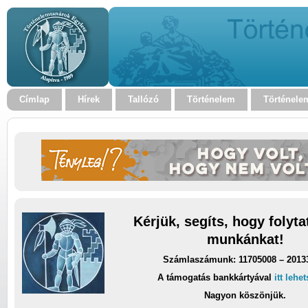
Címlap
Hírek
Tallózó
Történelem
Történele
Kérjük, segíts, hogy folyt
munkánkat!
Számlaszámunk: 11705008 – 2013
A támogatás bankkártyával
itt lehe
Nagyon köszönjük.