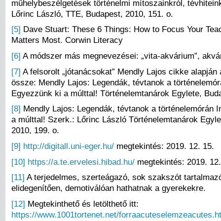
műhelybeszélgetések történelmi mítoszainkról, tévhiteink
Lőrinc László, TTE, Budapest, 2010, 151. o.
[5]
Dave Stuart: These 6 Things: How to Focus Your Tea
Matters Most. Corwin Literacy
[6]
A módszer más megnevezései: „vita-akvárium”, akvár
[7]
A felsorolt „jótanácsokat” Mendly Lajos cikke alapján á
össze: Mendly Lajos: Legendák, tévtanok a történelemór
Egyezzünk ki a múlttal! Történelemtanárok Egylete, Bud
[8]
Mendly Lajos: Legendák, tévtanok a történelemórán I
a múlttal! Szerk.: Lőrinc László Történelemtanárok Egyl
2010, 199. o.
[9]
http://digitall.uni-eger.hu/
megtekintés: 2019. 12. 15.
[10]
https://a.te.ervelesi.hibad.hu/
megtekintés: 2019. 12.
[11]
A terjedelmes, szerteágazó, sok szakszót tartalma
elidegenítően, demotiválóan hathatnak a gyerekekre.
[12]
Megtekinthető és letölthető itt:
https://www.1001tortenet.net/forraacuteselemzeacutes.h