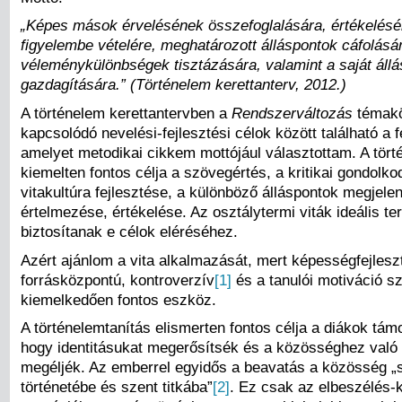
„Képes mások érvelésének összefoglalására, értékelésé
figyelembe vételére, meghatározott álláspontok cáfolásá
véleménykülönbségek tisztázására, valamint a saját állá
gazdagítására.” (Történelem kerettanterv, 2012.)
A történelem kerettantervben a
Rendszerváltozás
témak
kapcsolódó nevelési-fejlesztési célok között található a 
amelyet metodikai cikkem mottójául választottam. A tör
kiemelten fontos célja a szövegértés, a kritikai gondolko
vitakultúra fejlesztése, a különböző álláspontok megjelen
értelmezése, értékelése. Az osztálytermi viták ideális te
biztosítanak e célok eléréséhez.
Azért ajánlom a vita alkalmazását, mert képességfejlesz
forrásközpontú, kontroverzív
[1]
és a tanulói motiváció s
kiemelkedően fontos eszköz.
A történelemtanítás elismerten fontos célja a diákok tá
hogy identitásukat megerősítsék és a közösséghez való 
megéljék. Az emberrel egyidős a beavatás a közösség „
történetébe és szent titkába”
[2]
. Ez csak az elbeszélés-