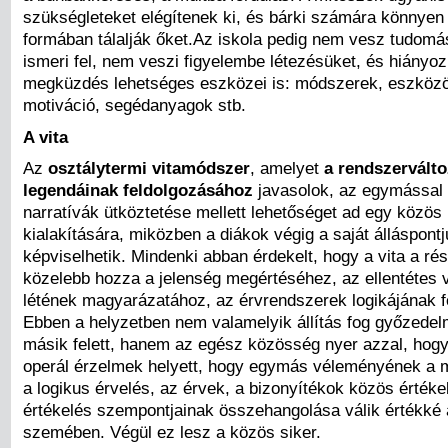
szükségleteket elégítenek ki, és bárki számára könnye
formában tálalják őket.Az iskola pedig nem vesz tudomá
ismeri fel, nem veszi figyelembe létezésüket, és hiányo
megküzdés lehetséges eszközei is: módszerek, eszközök
motiváció, segédanyagok stb.
A vita
Az
osztálytermi vitamódszer
, amelyet
a rendszervált
legendáinak feldolgozásához
javasolok, az egymással 
narratívák ütköztetése mellett lehetőséget ad egy közös 
kialakítására, miközben a diákok végig a saját álláspontj
képviselhetik. Mindenki abban érdekelt, hogy a vita a ré
közelebb hozza a jelenség megértéséhez, az ellentétes
létének magyarázatához, az érvrendszerek logikájának f
Ebben a helyzetben nem valamelyik állítás fog győzede
másik felett, hanem az egész közösség nyer azzal, hogy
operál érzelmek helyett, hogy egymás véleményének a 
a logikus érvelés, az érvek, a bizonyítékok közös értéke
értékelés szempontjainak összehangolása válik értékké
szemében. Végül ez lesz a közös siker.