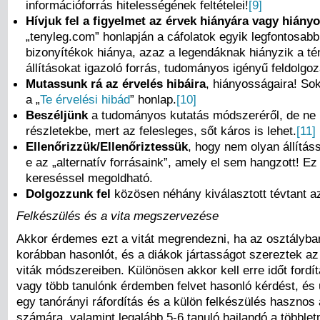
információforrás hitelességének feltételei!
[9]
Hívjuk fel a figyelmet
az érvek hiányára vagy hiány
„tenyleg.com” honlapján a cáfolatok egyik legfontosabb
bizonyítékok hiánya, azaz a legendáknak hiányzik a tén
állításokat igazoló forrás, tudományos igényű feldolgoz
Mutassunk rá az érvelés hibáira
, hiányosságaira! So
a „
Te érvelési hibád
” honlap.
[10]
Beszéljünk
a tudományos kutatás módszeréről, de ne
részletekbe, mert az felesleges, sőt káros is lehet.
[11]
Ellenőrizzük/Ellenőriztessük
, hogy nem olyan állítás
e az „alternatív forrásaink”, amely el sem hangzott! E
kereséssel megoldható.
Dolgozzunk
fel
közösen néhány kiválasztott tévtant a
Felkészülés és a vita megszervezése
Akkor érdemes ezt a vitát megrendezni, ha az osztályban
korábban hasonlót, és a diákok jártasságot szereztek az
viták módszereiben. Különösen akkor kell erre időt fordít
vagy több tanulónk érdemben felvet hasonló kérdést, és ú
egy tanórányi ráfordítás és a külön felkészülés hasznos 
számára, valamint legalább 5-6 tanuló hajlandó a többle