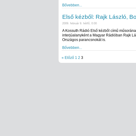
Bővebben...
Első kézből: Rajk László, B
2009. február 9. hétfő, 0:00
A Kossuth Rádió Első kézből című műsorának
interjúalanyként a Magyar Rádióban Rajk Lás
Országos parancsnokát is.
Bővebben...
« Előző
1
2
3