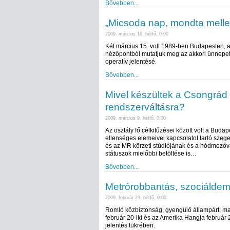
Bővebben...
„Micsoda nap, mondta mellet
2009. március 16. hétfő, 0:00
Két március 15. volt 1989-ben Budapesten, a
nézőpontból mutatjuk meg az akkori ünnepet
operatív jelentésé.
Bővebben...
Mivel készültek a Csongrád m
rendszerváltásra?
2009. március 9. hétfő, 0:00
Az osztály fő célkitűzései között volt a Bud
ellenséges elemeivel kapcsolatot tartó szeg
és az MR körzeti stúdiójának és a hódmezővás
státuszok mielőbbi betöltése is…
Bővebben...
Metrórobbantás, szociáldem
2009. február 23. hétfő, 0:00
Romló közbiztonság, gyengülő állampárt, m
február 20-iki és az Amerika Hangja február 
jelentés tükrében.