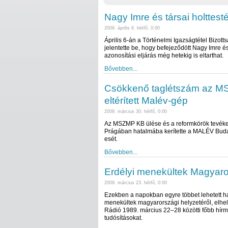
Nagy Imre és társai holttes
2009. április 6. hétfő, 0:00
Április 6-án a Történelmi Igazságtétel Bizott
jelentette be, hogy befejeződött Nagy Imre é
azonosítási eljárás még hetekig is eltarthat.
Bővebben...
Csökkenő taglétszám az MS
eltérített Malév-gép
2009. március 30. hétfő, 0:00
Az MSZMP KB ülése és a reformkörök tevékeny
Prágában hatalmába kerítette a MALÉV Bud
esét.
Bővebben...
Erdélyi menekültek Magyar
2009. március 23. hétfő, 0:00
Ezekben a napokban egyre többet lehetett h
menekültek magyarországi helyzetéről, elhely
Rádió 1989. március 22–28 közötti főbb hírmű
tudósításokat.