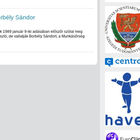
orbély Sándor
 1989 január 9-iki adásában előszőr szólal meg
zló, de vallatják Borbély Sándort, a Munkásőrség