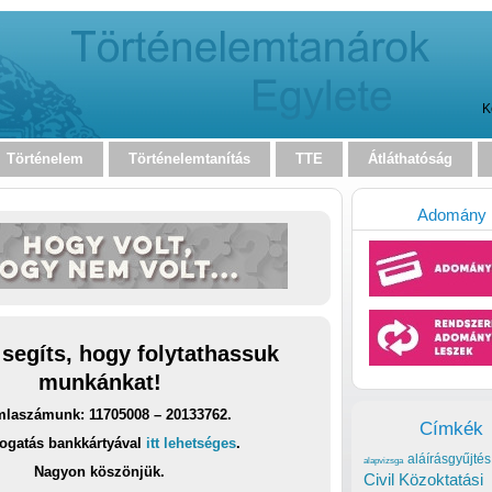
K
Történelem
Történelemtanítás
TTE
Átláthatóság
Adomány
 segíts, hogy folytathassuk
munkánkat!
laszámunk: 11705008 – 20133762.
Címkék
ogatás bankkártyával
itt lehetséges
.
aláírásgyűjtés
alapvizsga
Nagyon köszönjük.
Civil Közoktatási