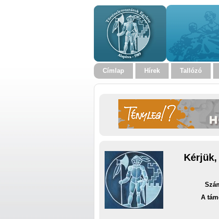
Címlap
Hírek
Tallózó
Kérjük,
Szám
A tám