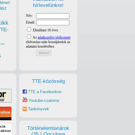
ténet
hírlevelünkre!
ász
cikk
TTE-
vita
s
TTE-közösség
TTE a Facebookon
Youtube-csatorna
Tankönyvek
Történelemtanárok
(35.) Országos