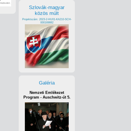
Szlovák-magyar
közös múlt
Projektszám: 2023-2-HU01-KA210-SCH-
000169882
Galéria
Nemzeti Emlékezet
Program - Auschwitz-út 5.