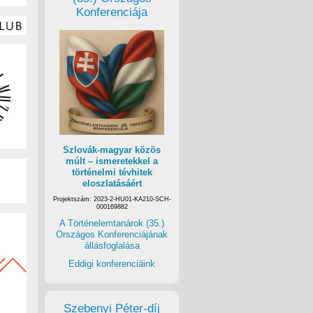
Konferenciája
Szlovák-magyar közös
múlt – ismeretekkel a
történelmi tévhitek
eloszlatásáért
Projektszám: 2023-2-HU01-KA210-SCH-
000169882
A Történelemtanárok (35.)
Országos Konferenciájának
állásfoglalása
Eddigi konferenciáink
Szebenyi Péter-díj