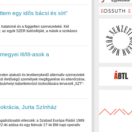
tem egy idős bácsi és sírt”
 hatalomé és a független szervezeteké. Két
: az egyik SZER túdósítójáé, a másik a szokásos
egyei III/III-asok a
apesten alakuló és tevékenykedő alternatív szervezetek
edi illetőségű személyek megfigyelése és ellenőrzése,
árhelyi kábeltelevízió biztosítására tervezett „SZT”-
okrácia, Jurta Színház
agabiztosabb ellenzék: a Szabad Európa Rádió 1989.
22-iki adása és egy február 27-iki BM napi operatív