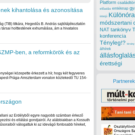
Platform
családtör
gy
emléknap
tének kihantolása és azonosítása
előadás
Különóra
interjú
módszertani 
ság (TIB) titkára, Hegedűs B. András sajtótájékoztatón
s társai holttestének exhumálása, ám a hivatalos
tankönyv
NAT
konferencia
Tényleg!?
törvény
álhírek
ZMP-ben, a reformkörök és az
állásfoglalá
érettségi
ségei közepette érkezett a hír, hogy két fegyveres
apest-Prága-Amszterdam vonalon közlekedő TU 154-
Partnerek
országon
allani az Erdélyből egyre nagyobb számban érkező
ezési és ellátási gondjairól. Az alábbiakban a Kossuth
soraiból válogattuk ki az idevágó fontosabb híreket,