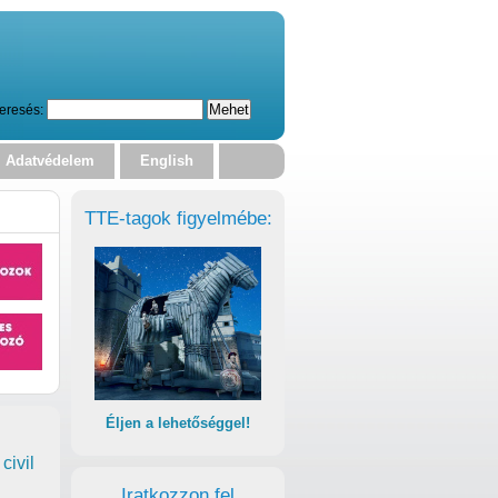
eresés:
Adatvédelem
English
TTE-tagok figyelmébe:
Éljen a lehetőséggel!
civil
Iratkozzon fel