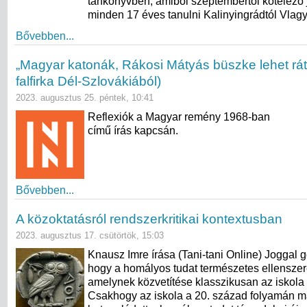
tankönyvben, amiből szeptembertől kötelező j
minden 17 éves tanulni Kalinyingrádtól Vlagy
Bővebben...
„Magyar katonák, Rákosi Mátyás büszke lehet ráto
falfirka Dél-Szlovákiából)
2023. augusztus 25. péntek, 10:41
Reflexiók a Magyar remény 1968-ban
című írás kapcsán.
Bővebben...
A közoktatásról rendszerkritikai kontextusban
2023. augusztus 17. csütörtök, 15:03
Knausz Imre írása (Tani-tani Online) Joggal 
hogy a homályos tudat természetes ellenszere
amelynek közvetítése klasszikusan az iskola 
Csakhogy az iskola a 20. század folyamán m