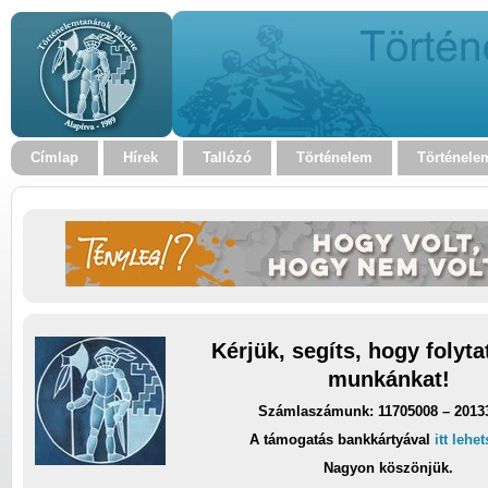
Címlap
Hírek
Tallózó
Történelem
Történele
Kérjük, segíts, hogy folyt
munkánkat!
Számlaszámunk: 11705008 – 2013
A támogatás bankkártyával
itt lehe
Nagyon köszönjük.