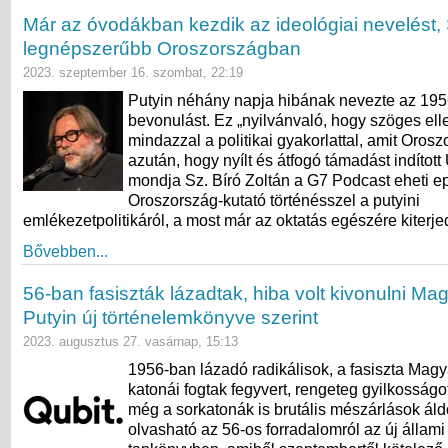
Már az óvodákban kezdik az ideológiai nevelést, 
legnépszerűbb Oroszországban
2023. szeptember 16. szombat, 22:19
Putyin néhány napja hibának nevezte az 195
bevonulást. Ez „nyilvánvaló, hogy szöges elle
mindazzal a politikai gyakorlattal, amit Oros
azután, hogy nyílt és átfogó támadást indított
mondja Sz. Bíró Zoltán a G7 Podcast eheti e
Oroszország-kutató történésszel a putyini
emlékezetpolitikáról, a most már az oktatás egészére kiterje
Bővebben...
56-ban fasiszták lázadtak, hiba volt kivonulni Ma
Putyin új történelemkönyve szerint
2023. augusztus 27. vasárnap, 15:13
1956-ban lázadó radikálisok, a fasiszta Magy
katonái fogtak fegyvert, rengeteg gyilkosságot
még a sorkatonák is brutális mészárlások áldo
olvasható az 56-os forradalomról az új állami