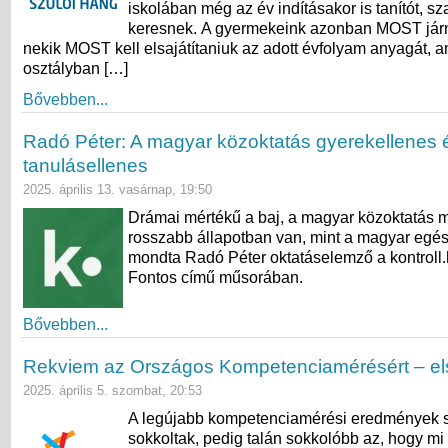
iskolában még az év indításakor is tanítót, s
keresnek. A gyermekeink azonban MOST járn
nekik MOST kell elsajátítaniuk az adott évfolyam anyagát, a
osztályban […]
Bővebben...
Radó Péter: A magyar közoktatás gyerekellenes 
tanulásellenes
2025. április 13. vasárnap, 19:50
Drámai mértékű a baj, a magyar közoktatás 
rosszabb állapotban van, mint a magyar egé
mondta Radó Péter oktatáselemző a kontroll
Fontos című műsorában.
Bővebben...
Rekviem az Országos Kompetenciamérésért – el
2025. április 5. szombat, 20:53
A legújabb kompetenciamérési eredmények 
sokkoltak, pedig talán sokkolóbb az, hogy mi i