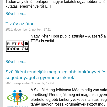
Tudomány című honlapon magyar kutatók ugyanebben a témá
kutatási eredményeiről […]
Bővebben...
Tíz év az úton
2025. december 5. péntek, 17:11
Nagy Péter Tibor publicisztikája – A szerző a
TTE-t is említi.
Bővebben...
Szülőként rendeljük meg a legjobb tankönyvet és 
segédanyagot a gyermekeinknek!
2025. szeptember 3. szerda, 17:04
A Szülői Hang felhívása Még mindig van vála
lehetőség! Rendeljük meg mi magunk a gye
elérhető legjobb tankönyveket és tanítási se
tanév nagyon rossz körülmények között indul.