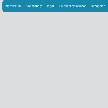
Impresszum
Alapszabály
Tagdíj
Belépési nyilatkozat
Támogatás