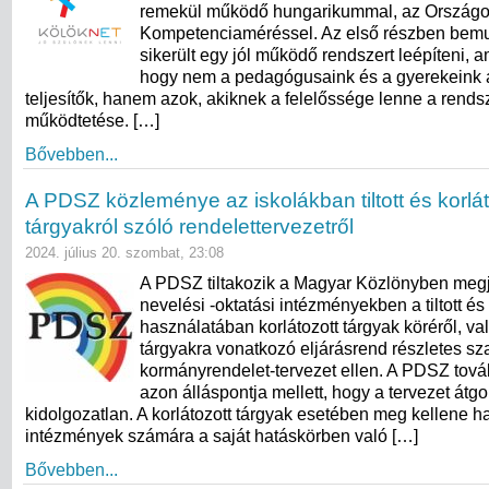
remekül működő hungarikummal, az Ország
Kompetenciaméréssel. Az első részben bemu
sikerült egy jól működő rendszert leépíteni, a
hogy nem a pedagógusaink és a gyerekeink 
teljesítők, hanem azok, akiknek a felelőssége lenne a rend
működtetése. […]
Bővebben...
A PDSZ közleménye az iskolákban tiltott és korlát
tárgyakról szóló rendelettervezetről
2024. július 20. szombat, 23:08
A PDSZ tiltakozik a Magyar Közlönyben megj
nevelési -oktatási intézményekben a tiltott és
használatában korlátozott tárgyak köréről, va
tárgyakra vonatkozó eljárásrend részletes sz
kormányrendelet-tervezet ellen. A PDSZ továb
azon álláspontja mellett, hogy a tervezet átg
kidolgozatlan. A korlátozott tárgyak esetében meg kellene h
intézmények számára a saját hatáskörben való […]
Bővebben...