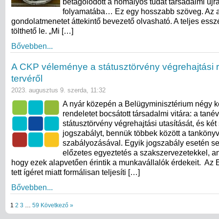
betagolódott a homályos tudat társadalmi új
folyamatába… Ez egy hosszabb szöveg. Az 
gondolatmenetet áttekintő bevezető olvasható. A teljes ess
tölthető le. „Mi […]
Bővebben...
A CKP véleménye a státusztörvény végrehajtási 
tervéről
2023. augusztus 9. szerda, 11:32
A nyár közepén a Belügyminisztérium négy k
rendeletet bocsátott társadalmi vitára: a tanév
státusztörvény végrehajtási utasítását, és két
jogszabályt, bennük többek között a tankönyv
szabályozásával. Egyik jogszabály esetén se
előzetes egyeztetés a szakszervezetekkel, a
hogy ezek alapvetően érintik a munkavállalók érdekeit. Az
tett ígéret miatt formálisan teljesíti […]
Bővebben...
1
2
3
…
59
Következő »