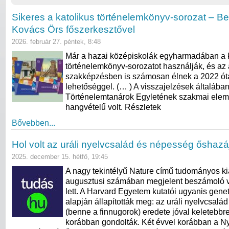
Sikeres a katolikus történelemkönyv-sorozat – B
Kovács Örs főszerkesztővel
2026. február 27. péntek, 8:48
Már a hazai középiskolák egyharmadában a k
történelemkönyv-sorozatot használják, és az 
szakképzésben is számosan élnek a 2022 óta
lehetőséggel. (… ) A visszajelzések általába
Történelemtanárok Egyletének szakmai elemz
hangvételű volt. Részletek
Bővebben...
Hol volt az uráli nyelvcsalád és népesség őshazá
2025. december 15. hétfő, 19:45
A nagy tekintélyű Nature című tudományos k
augusztusi számában megjelent beszámoló v
lett. A Harvard Egyetem kutatói ugyanis genet
alapján állapították meg: az uráli nyelvcsalá
(benne a finnugorok) eredete jóval keletebbre
korábban gondolták. Két évvel korábban a N