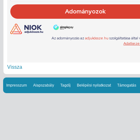
Vissza
Impresszum
Alapszabály
Tagdíj
Belépési nyilatkozat
Támogatás