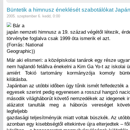
Büntetik a himnusz éneklését szabotálókat Japá
2005. szeptember 6. kedd, 0:00
Bár a
japán nemzeti himnusz a 19. század végétől létezik, ér
törvénybe foglalva csak 1999 óta ismerik el azt.
(Forrás: National
Geographic))
Már aki elismeri: a középiskolai tanárok egy része ugyan
nem hajlandó felállva énekelni a Kim Ga Yo-t az iskolai
amiért Tokió tartomány kormányzója komoly bünte
kilátásba.
Japánban az utóbbi időben úgy tűnik ismét felfedezték a 
egyesek szerint pedig egyenesen a rosszul hangzó naci
második világháborút követő nemzedékek az idegenek irá
alázatot tanulták meg a háborús vereséget követ
legfeljebb
gazdasági teljesítményük miatt voltak büszkék. Az utób
azonban egy kisebbségtől eltekintve újra elterjedtek – fől