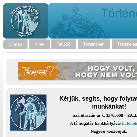
Címlap
Hírek
Tallózó
Történelem
Történele
Kérjük, segíts, hogy folyt
munkánkat!
Számlaszámunk: 11705008 – 2013
A támogatás bankkártyával
itt lehe
Nagyon köszönjük.