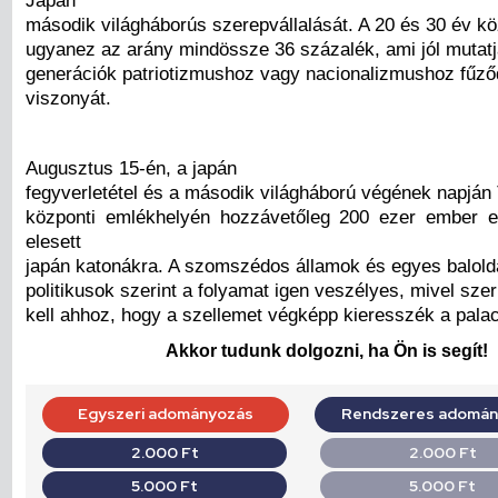
második világháborús szerepvállalását. A 20 és 30 év kö
ugyanez az arány mindössze 36 százalék, ami jól mutatja
generációk patriotizmushoz vagy nacionalizmushoz fűző
viszonyát.
Augusztus 15-én, a japán
fegyverletétel és a második világháború végének napján 
központi emlékhelyén hozzávetőleg 200 ezer ember e
elesett
japán katonákra. A szomszédos államok és egyes balolda
politikusok szerint a folyamat igen veszélyes, mivel sze
kell ahhoz, hogy a szellemet végképp kieresszék a palac
Akkor tudunk dolgozni, ha Ön is segít!