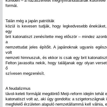
körében – a hazaszeretet megnyilvánulásának különféle
formái.
Talán még a japán patrióták
közül is kevesen tudják, hogy legkedvesebb éneküket
egy
brit katonatiszt zenésítette meg először – mindez azon
a
nemzettudat jeles építőit. A japánoknak ugyanis egés
volt
nemzeti himnuszuk, és ekkor is csak egy brit katonatisz
Felton javasolta nekik, hogy találjanak egy olyan verse
ő
szívesen megzenésít.
A feudalizmus
távol-keleti formáját megdöntő Meiji-reform idején tehát e
katonatiszt volt az, aki úgy gondolta: a szigetországnak 
megfelelő érzületen alapuló nemzetállammá kell válnia, 