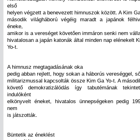
első
helyen végzett a benevezett himnuszok között. A Kim G
második világháború végéig maradt a japánok félhiv
éneke,
amikor is a vereséget követően immáron senki nem vállal
hivatalosan a japán katonák által minden nap elénekelt 
Yo-t.
A himnusz megtagadásának oka
pedig abban rejlett, hogy sokan a háborús vereséggel, ső
militarizmussal kapcsolták össze Kim Ga Yo-t. A másodi
követő demokratizálódás így tabutémának tekinte
indulóként
elkönyvelt éneket, hivatalos ünnepségeken pedig 199
nem
is játszották.
Büntetik az éneklést