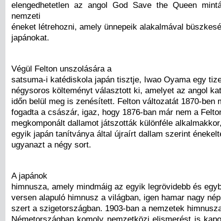
elengedhetetlen az angol God Save the Queen mintá
nemzeti
éneket létrehozni, amely ünnepeik alakalmával büszkeségg
japánokat.
Végül Felton unszolására a
satsuma-i katédiskola japán tisztje, Iwao Oyama egy tiz
négysoros költeményt választott ki, amelyet az angol kat
időn belül meg is zenésített. Felton változatát 1870-ben m
fogadta a császár, igaz, hogy 1876-ban már nem a Felton
megkomponált dallamot játszották különféle alkalmakkor
egyik japán tanítványa által újraírt dallam szerint éneke
ugyanazt a négy sort.
A japánok
himnusza, amely mindmáig az egyik legrövidebb és egyb
versen alapuló himnusz a világban, igen hamar nagy nép
szert a szigetországban. 1903-ban a nemzetek himnusz
Németországban komoly nemzetközi elismerést is kapot