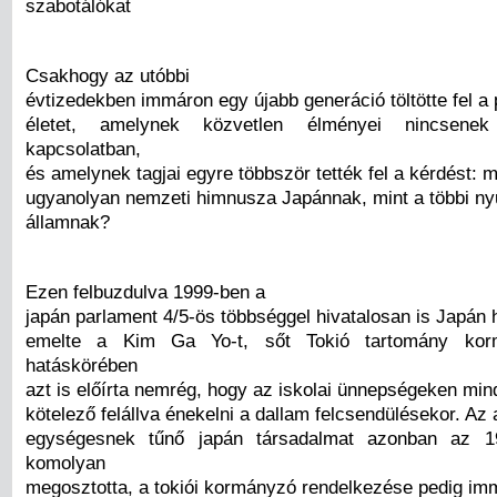
szabotálókat
Csakhogy az utóbbi
évtizedekben immáron egy újabb generáció töltötte fel a p
életet, amelynek közvetlen élményei nincsene
kapcsolatban,
és amelynek tagjai egyre többször tették fel a kérdést: m
ugyanolyan nemzeti himnusza Japánnak, mint a többi ny
államnak?
Ezen felbuzdulva 1999-ben a
japán parlament 4/5-ös többséggel hivatalosan is Japán
emelte a Kim Ga Yo-t, sőt Tokió tartomány korm
hatáskörében
azt is előírta nemrég, hogy az iskolai ünnepségeken mi
kötelező felállva énekelni a dallam felcsendülésekor. A
egységesnek tűnő japán társadalmat azonban az 1
komolyan
megosztotta, a tokiói kormányzó rendelkezése pedig i