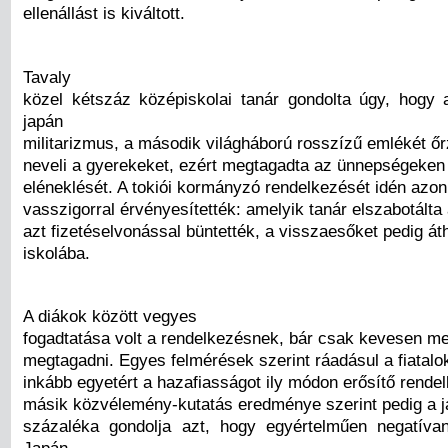
ellenállást is kiváltott.
Tavaly
közel kétszáz középiskolai tanár gondolta úgy, hog
japán
militarizmus, a második világháború rosszízű emlékét őrz
neveli a gyerekeket, ezért megtagadta az ünnepségeken
eléneklését. A tokiói kormányzó rendelkezését idén azo
vasszigorral érvényesítették: amelyik tanár elszabotálta
azt fizetéselvonással büntették, a visszaesőket pedig á
iskolába.
A diákok között vegyes
fogadtatása volt a rendelkezésnek, bár csak kevesen me
megtagadni. Egyes felmérések szerint ráadásul a fiatalo
inkább egyetért a hazafiasságot ily módon erősítő rende
másik közvélemény-kutatás eredménye szerint pedig a j
százaléka gondolja azt, hogy egyértelműen negatívan
Japán