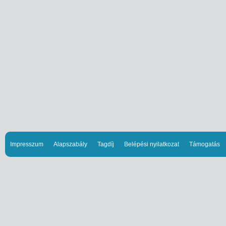
Impresszum
Alapszabály
Tagdíj
Belépési nyilatkozat
Támogatás