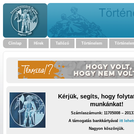
Címlap
Hírek
Tallózó
Történelem
Történele
Kérjük, segíts, hogy folyt
munkánkat!
Számlaszámunk: 11705008 – 2013
A támogatás bankkártyával
itt lehe
Nagyon köszönjük.