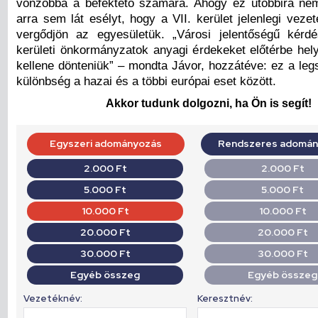
vonzóbbá a befektető számára. Ahogy ez utóbbira ne
arra sem lát esélyt, hogy a VII. kerület jelenlegi veze
vergődjön az egyesületük. „Városi jelentőségű kér
kerületi önkormányzatok anyagi érdekeket előtérbe hel
kellene dönteniük” – mondta Jávor, hozzátéve: ez a l
különbség a hazai és a többi európai eset között.
Akkor tudunk dolgozni, ha Ön is segít!