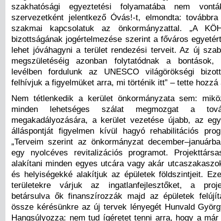
szakhatósági egyeztetési folyamatába nem vont
szervezetként jelentkező Óvás!-t, elmondta: továbbra
szakmai kapcsolatuk az önkormányzattal. „A KÖH 
bizottságának jogértelmezése szerint a főváros egyetér
lehet jóváhagyni a terület rendezési terveit. Az új sza
megszületéséig azonban folytatódnak a bontások,
levélben fordulunk az UNESCO világörökségi bizot
felhívjuk a figyelmüket arra, mi történik itt” – tette hozzá
Nem tétlenkedik a kerület önkormányzata sem: mik
minden lehetséges szálat megmozgat a tová
megakadályozására, a kerület vezetése újabb, az eg
álláspontját figyelmen kívül hagyó rehabilitációs prog
„Terveim szerint az önkormányzat december–januárba
egy nyolcéves revitalizációs programot. Projekttárs
alakítani minden egyes utcára vagy akár utcaszakaszok
és helyiségekké alakítjuk az épületek földszintjeit. Eze
területekre várjuk az ingatlanfejlesztőket, a proj
betársulva ők finanszírozzák majd az épületek felújítá
össze kérésünkre az új tervek lényegét Hunvald Györg
Hangsúlyozza: nem tud ígéretet tenni arra, hogy a már 