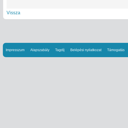
Vissza
Impresszum
Alapszabály
Tagdíj
Belépési nyilatkozat
Támogatás