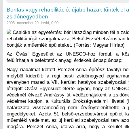
Bontás vagy rehabilitáció: újabb házak tűntek el 
zsidónegyedben
2005. november 29. kedd, 0:00
Csalóka az egyetértés: bár látszólag minden fél a zs
rehabilitációját szorgalmazza, Belső-Erzsébetvárosban t
bontják a műemlék épületeket. (Forrás: Magyar Hírlap)
Az Óvás! Egyesület az UNESCO-hoz fordul, a közé
felülírhatja a befektetők anyagi érdekeit.&nbsp;&nbsp;
Nagy riadalmat keltett Perczel Anna építész tavalyi he
melyből kiderült: a régi pesti zsidónegyed egyharma
érvényben marad a VII. kerület hatályos szabályozási 
létrejött Óvás! Egyesület elérte ugyan, hogy az UNESC
védelmét élvező Andrássy út védőzónájaként a zsidóneg
védelmet kapjon, a Kulturális Örökségvédelmi Hivatal 
határozata visszamenőleg nem érvényteleníthette a 
engedélyeket. Azóta 51 belső-erzsébetvárosi épület ka
műemléki védelmet, az új kerületi szabályozási terv az
magára. Perczel Anna, utalva arra, hogy a kerület ill