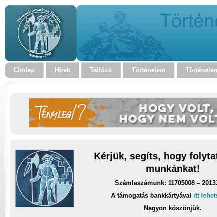
Címlap
Hírek
Tallózó
Történelem
Történele
Kérjük, segíts, hogy folyt
munkánkat!
Számlaszámunk: 11705008 – 2013
A támogatás bankkártyával
itt lehe
Nagyon köszönjük.