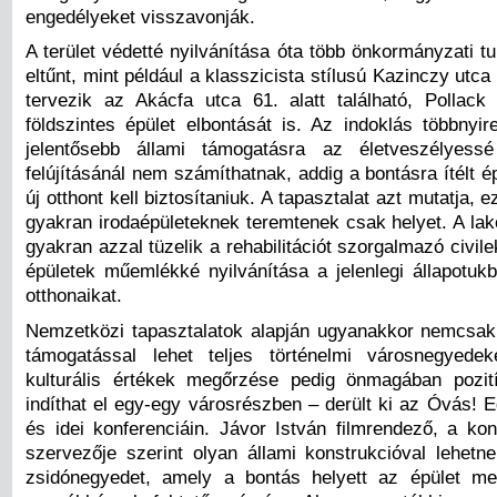
engedélyeket visszavonják.
A terület védetté nyilvánítása óta több önkormányzati tu
eltűnt, mint például a klasszicista stílusú Kazinczy utc
tervezik az Akácfa utca 61. alatt található, Pollack 
földszintes épület elbontását is. Az indoklás többnyi
jelentősebb állami támogatásra az életveszélyessé
felújításánál nem számíthatnak, addig a bontásra ítélt é
új otthont kell biztosítaniuk. A tapasztalat azt mutatja, 
gyakran irodaépületeknek teremtenek csak helyet. A lak
gyakran azzal tüzelik a rehabilitációt szorgalmazó civile
épületek műemlékké nyilvánítása a jelenlegi állapotuk
otthonaikat.
Nemzetközi tapasztalatok alapján ugyanakkor nemcsak
támogatással lehet teljes történelmi városnegyedeke
kulturális értékek megőrzése pedig önmagában pozit
indíthat el egy-egy városrészben – derült ki az Óvás! E
és idei konferenciáin. Jávor István filmrendező, a kon
szervezője szerint olyan állami konstrukcióval lehet
zsidónegyedet, amely a bontás helyett az épület me