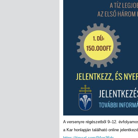
A versenyre régészetből 9–12. évfolyamos
a Kar honlapján található online jelentkezé
https://tinyurl.com/94en36dc