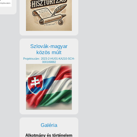
Szlovák-magyar
közös múlt
Projektszám: 2023-2-HU01-KA210-SCH-
000169882
Galéria
Alkotmány és történelem