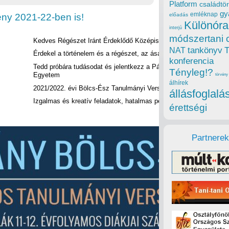
Platform
családtör
gy
emléknap
ny 2021-22-ben is!
előadás
Különóra
interjú
módszertani 
Kedves Régészet Iránt Érdeklődő Középiskolások!
tankönyv
NAT
Érdekel a történelem és a régészet, az ásatások világa?
konferencia
Tedd próbára tudásodat és jelentkezz a Pázmány Péter Katolikus
Tényleg!?
Egyetem
törvény
álhírek
2021/2022. évi Bölcs-Ész Tanulmányi Versenyére!
állásfoglalá
Izgalmas és kreatív feladatok, hatalmas pénz- és könyvjutalmak!
érettségi
Partnerek