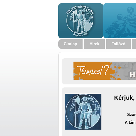
Címlap
Hírek
Tallózó
Kérjük,
Szám
A tám