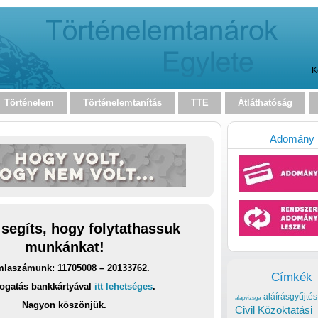
K
Történelem
Történelemtanítás
TTE
Átláthatóság
Adomány
 segíts, hogy folytathassuk
munkánkat!
laszámunk: 11705008 – 20133762.
Címkék
ogatás bankkártyával
itt lehetséges
.
aláírásgyűjtés
alapvizsga
Nagyon köszönjük.
Civil Közoktatási