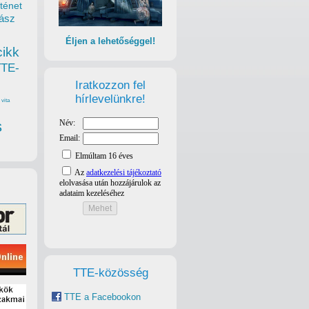
ténet
ász
Éljen a lehetőséggel!
cikk
TTE-
Iratkozzon fel
hírlevelünkre!
vita
s
TTE-közösség
TTE a Facebookon