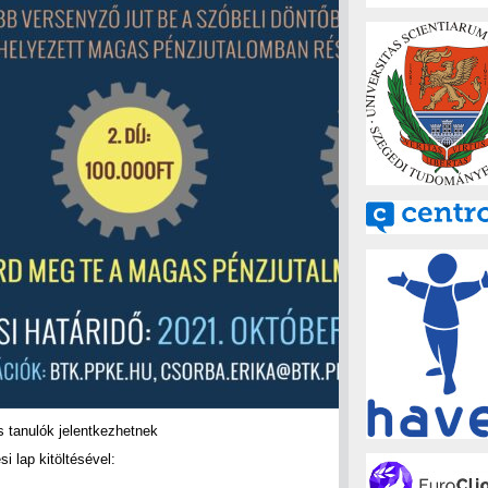
 tanulók jelentkezhetnek
si lap kitöltésével: