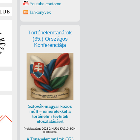
Youtube-csatorna
Tankönyvek
Történelemtanárok
(35.) Országos
Konferenciája
Szlovák-magyar közös
múlt – ismeretekkel a
történelmi tévhitek
eloszlatásáért
Projektszám: 2023-2-HU01-KA210-SCH-
000169882
A Történelemtanárok (35.)