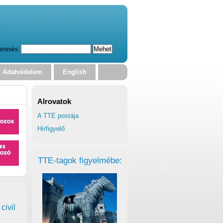
eresés:
Adatvédelem
English
Alrovatok
A TTE postája
Hírfigyelő
TTE-tagok figyelmébe:
civil