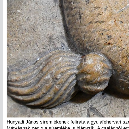
Hunyadi János síremlékének felirata a gyulafehérvári s
Mátyásnak pedig a síremléke is hiányzik. A családból eg