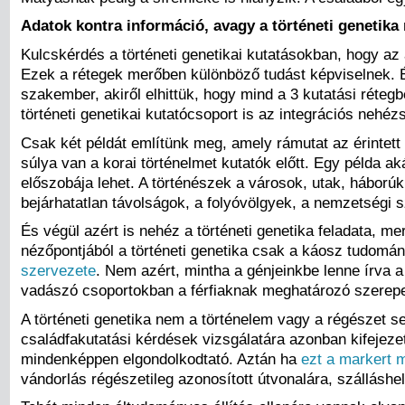
Adatok kontra információ, avagy a történeti genetika
Kulcskérdés a történeti genetikai kutatásokban, hogy az 
Ezek a rétegek merőben különböző tudást képviselnek. És
szakember, akiről elhittük, hogy mind a 3 kutatási réte
történeti genetikai kutatócsoport is az integrációs nehézs
Csak két példát említünk meg, amely rámutat az érintett
súlya van a korai történelmet kutatók előtt. Egy példa a
előszobája lehet. A történészek a városok, utak, hábor
bejárhatatlan távolságok, a folyóvölgyek, a nemzetségi s
És végül azért is nehéz a történeti genetika feladata, m
nézőpontjából a történeti genetika csak a káosz tudomá
szervezete
. Nem azért, mintha a génjeinkbe lenne írva 
vadászó csoportokban a férfiaknak meghatározó szerepe
A történeti genetika nem a történelem vagy a régészet 
családfakutatási kérdések vizsgálatára azonban kifejeze
mindenképpen elgondolkodtató. Aztán ha
ezt a markert 
vándorlás régészetileg azonosított útvonalára, szálláshe