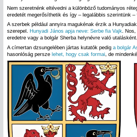
Nem szeretnénk eltévedni a különböző tudományos réteg
eredetét megerősíthetik és így – legalábbis szerintünk –
A szerbek például annyira magukénak érzik a Hunyadiak
szerepel.
Hunyadi János apja neve: Serbe fia Vajk
. Nos,
eredetre vagy a bolgár Sherba helynévre való utalásként
A címertan dzsungelében jártas kutatók pedig
a bolgár A
hasonlóság persze
lehet, hogy csak formai
, de mindenké