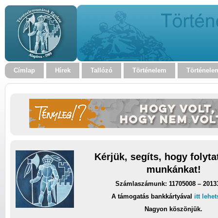
Címlap
Hírek
Tallózó
Történelem
Történele
Kérjük, segíts, hogy folyt
munkánkat!
Számlaszámunk: 11705008 – 2013
A támogatás bankkártyával
itt lehe
Nagyon köszönjük.