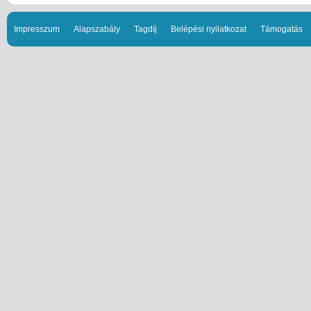
Impresszum
Alapszabály
Tagdíj
Belépési nyilatkozat
Támogatás