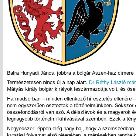
Balra Hunyadi János, jobbra a bolgár Aszen-ház címere
Természetesen nincs új a nap alatt.
Dr Réthy László már 
Mátyás király bolgár királyok leszármazottja volt, és őse
Harmadsorban – minden ellenkező híresztelés ellenére –
nem egyszerűen osztoztak a történelmünkben. Sokszor e
összefonódásról van szó. A délszlávok és a magyarok é
legnagyobb történelmi kihívásával szemben. Ezek a tén
Negyedszer: éppen elég nagy baj, hogy a szomszédban há
kutatási folyamat első rétegében, a mérésekben rendre 