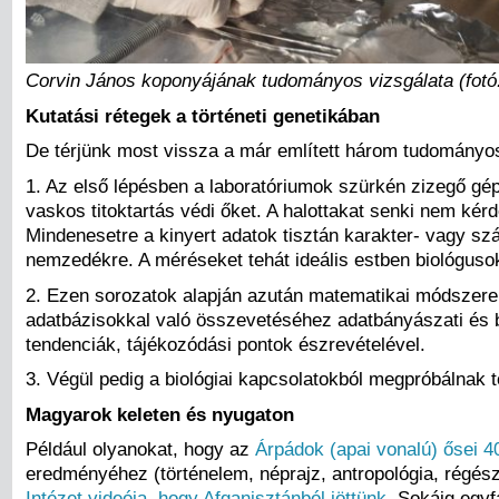
Corvin János koponyájának tudományos vizsgálata (fotó
Kutatási rétegek a történeti genetikában
De térjünk most vissza a már említett három tudományos
1. Az első lépésben a laboratóriumok szürkén zizegő gépe
vaskos titoktartás védi őket. A halottakat senki nem k
Mindenesetre a kinyert adatok tisztán karakter- vagy 
nemzedékre. A méréseket tehát ideális estben biológuso
2. Ezen sorozatok alapján azután matematikai módszerekk
adatbázisokkal való összevetéséhez adatbányászati és b
tendenciák, tájékozódási pontok észrevételével.
3. Végül pedig a biológiai kapcsolatokból megpróbálnak 
Magyarok keleten és nyugaton
Például olyanokat, hogy az
Árpádok (apai vonalú) ősei 4
eredményéhez (történelem, néprajz, antropológia, régés
Intézet videója, hogy Afganisztánból jöttünk
. Sokáig egyf