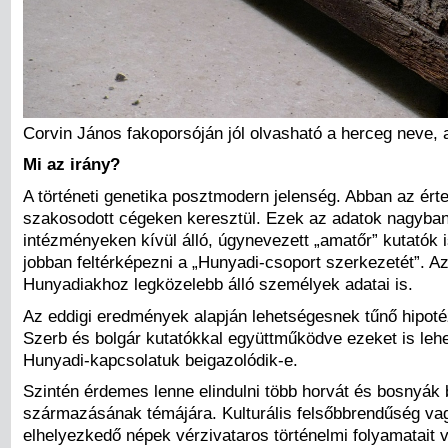
Corvin János fakoporsóján jól olvasható a herceg neve, a
Mi az irány?
A történeti genetika posztmodern jelenség. Abban az érte
szakosodott cégeken keresztül. Ezek az adatok nagyban 
intézményeken kívül álló, úgynevezett „amatőr” kutatók i
jobban feltérképezni a „Hunyadi-csoport szerkezetét”. A
Hunyadiakhoz legközelebb álló személyek adatai is.
Az eddigi eredmények alapján lehetségesnek tűnő hipoté
Szerb és bolgár kutatókkal együttműködve ezeket is leh
Hunyadi-kapcsolatuk beigazolódik-e.
Szintén érdemes lenne elindulni több horvát és bosnyák
származásának témájára. Kulturális felsőbbrendűség vag
elhelyezkedő népek vérzivataros történelmi folyamatait