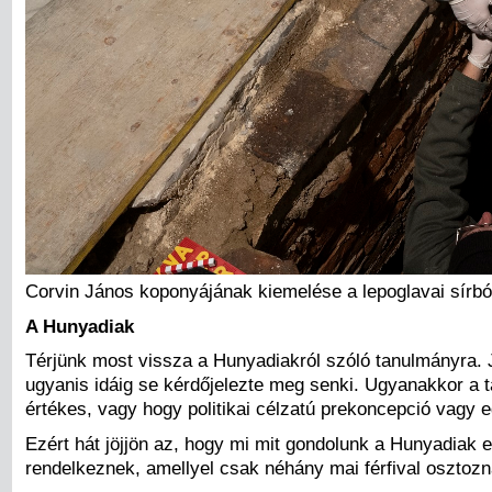
Corvin János koponyájának kiemelése a lepoglavai sírból
A Hunyadiak
Térjünk most vissza a Hunyadiakról szóló tanulmányra. 
ugyanis idáig se kérdőjelezte meg senki. Ugyanakkor a t
értékes, vagy hogy politikai célzatú prekoncepció vagy 
Ezért hát jöjjön az, hogy mi mit gondolunk a Hunyadiak e
rendelkeznek, amellyel csak néhány mai férfival osztozna