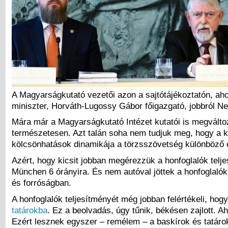
A Magyarságkutató vezetői azon a sajtótájékoztatón, aho
miniszter, Horváth-Lugossy Gábor főigazgató, jobbról N
Mára már a Magyarságkutató Intézet kutatói is megválto
természetesen. Azt talán soha nem tudjuk meg, hogy a ke
kölcsönhatások dinamikája a törzsszövetség különböző e
Azért, hogy kicsit jobban megérezzük a honfoglalók tel
München 6 órányira. És nem autóval jöttek a honfoglaló
és forróságban.
A honfoglalók teljesítményét még jobban felértékeli, ho
tatárokba
. Ez a beolvadás, úgy tűnik, békésen zajlott. 
Ezért lesznek egyszer – remélem – a baskírok és tatáro