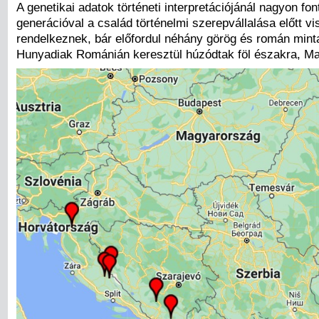
A genetikai adatok történeti interpretációjánál nagyon fo
generációval a család történelmi szerepvállalása előtt vi
rendelkeznek, bár előfordul néhány görög és román minta
Hunyadiak Románián keresztül húzódtak föl északra, Mag