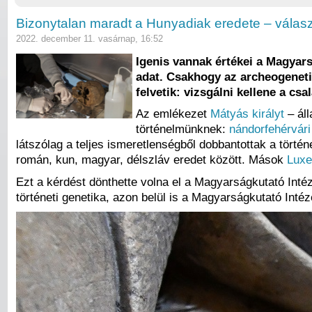
Bizonytalan maradt a Hunyadiak eredete – vála
2022. december 11. vasárnap, 16:52
Igenis vannak értékei a Magyars
adat. Csakhogy az archeogeneti
felvetik: vizsgálni kellene a cs
Az emlékezet
Mátyás királyt
– áll
történelmünknek:
nándorfehérvári
látszólag a teljes ismeretlenségből dobbantottak a tör
román, kun, magyar, délszláv eredet között. Mások
Luxe
Ezt a kérdést dönthette volna el a Magyarságkutató Int
történeti genetika, azon belül is a Magyarságkutató In