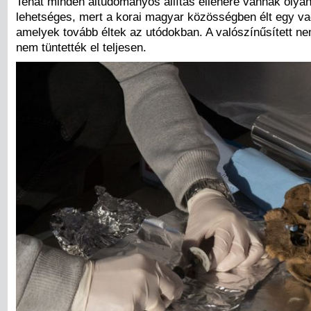
Tehát minden áltudományos állítás ellenére vannak olyan 
lehetséges, mert a korai magyar közösségben élt egy va
amelyek tovább éltek az utódokban. A valószínűsített ne
nem tüntették el teljesen.