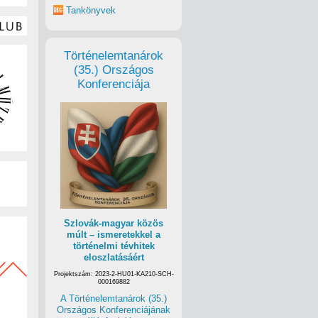
Tankönyvek
Történelemtanárok
(35.) Országos
Konferenciája
Szlovák-magyar közös
múlt – ismeretekkel a
történelmi tévhitek
eloszlatásáért
Projektszám: 2023-2-HU01-KA210-SCH-
000169882
A Történelemtanárok (35.)
Országos Konferenciájának