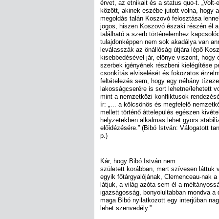
érvet, az etnikait és a status quo-t. „Volt-
között, akinek eszébe jutott volna, hogy a
megoldás talán Koszovó felosztása lenne?
jogos, hiszen Koszovó északi részén él a 
található a szerb történelemhez kapcsoló
tulajdonképpen nem sok akadálya van ann
leválasszák az önállóság útjára lépő Kosz
kisebbedésével jár, előnye viszont, hogy e
szerbek igényének részbeni kielégítése ped
csonkítás elviselését és fokozatos érzel
feltételezés sem, hogy egy néhány tíze
lakosságcserére is sort lehetne/lehetett vo
mint a nemzetközi konfliktusok rendezés
ír: „… a kölcsönös és megfelelő nemzetkö
mellett történő áttelepülés egészen kivéte
helyzetekben alkalmas lehet gyors stabili
előidézésére.” (Bibó István: Válogatott ta
p.)
Kár, hogy Bibó István nem
született korábban, mert szívesen láttuk 
egyik főtárgyalójának, Clemenceau-nak a 
látjuk, a világ azóta sem él a méltányossá
igazságosság, bonyolultabban mondva a d
maga Bibó nyilatkozott egy interjúban nag
lehet szenvedély.”