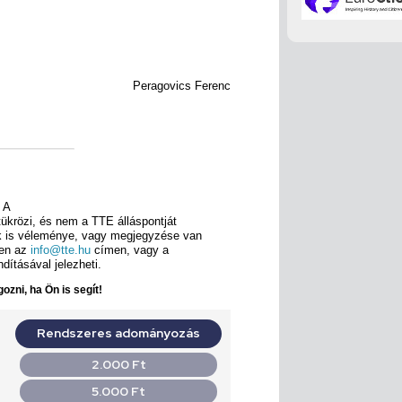
Peragovics Ferenc
A
tükrözi, és nem a TTE álláspontját
ek is véleménye, vagy megjegyzése van
ben az
info@tte.hu
címen, vagy a
dításával jelezheti.
ozni, ha Ön is segít!