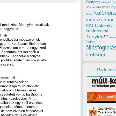
Platform
családtör
gy
emléknap
előadás
Különóra
interjú
módszertani 
i rendezést. Mennyire aktuálisak
tankönyv
NAT
t: nagyon is.
konferencia
ihály
Tényleg!?
törvény
 gondolkodási módszereinek
álhírek
gzott a Kortársunk Bibó István
állásfoglalá
Használható-e ma a nagyszerű
 Szentírásként kezelték a
érettségi
dőkben? Segíthet-e bizonyos
olitikai értelemben sokak által
 a szerző.
Partnerek
nemzetközi
iprusi törököknek és
omorúságairól írt alapvető
 dekonstruktívnak nevezi
segtetett volna, ha Bibót is
iktus kezelésekor. Mi a
alában az egyik fél érvelését
gondolati sémák elemekre
 de nem elvtelen feladásával
épeik előtt is vállalható