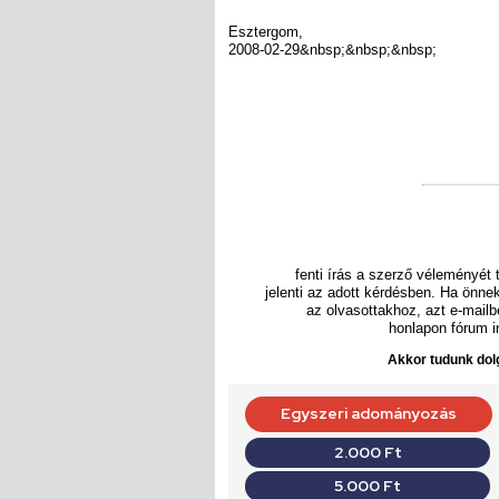
Esztergom,
2008-02-29&nbsp;&nbsp;&nbsp;
fenti írás a szerző véleményét 
jelenti az adott kérdésben. Ha önn
az olvasottakhoz, azt e-mail
honlapon fórum in
Akkor tudunk dolg