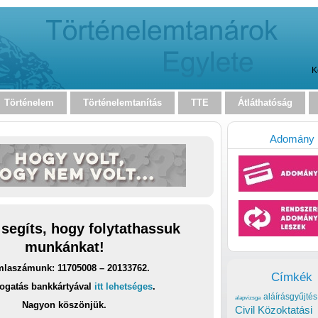
K
Történelem
Történelemtanítás
TTE
Átláthatóság
Adomány
 segíts, hogy folytathassuk
munkánkat!
laszámunk: 11705008 – 20133762.
Címkék
ogatás bankkártyával
itt lehetséges
.
aláírásgyűjtés
alapvizsga
Nagyon köszönjük.
Civil Közoktatási