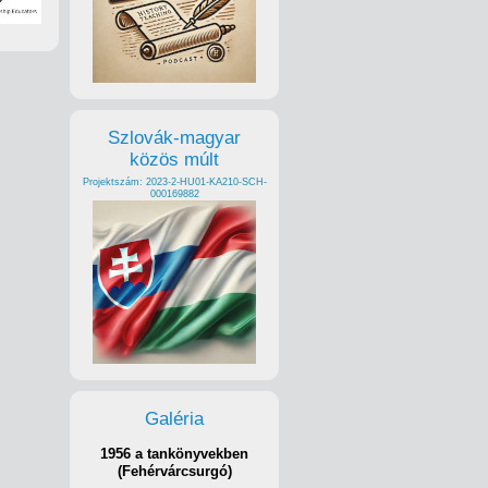
Szlovák-magyar
közös múlt
Projektszám: 2023-2-HU01-KA210-SCH-
000169882
Galéria
1956 a tankönyvekben
(Fehérvárcsurgó)