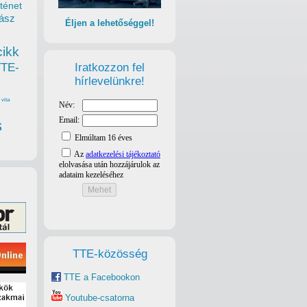
ténet
ász
Éljen a lehetőséggel!
cikk
Iratkozzon fel
TTE-
hírlevelünkre!
vita
s
TTE-közösség
TTE a Facebookon
Youtube-csatorna