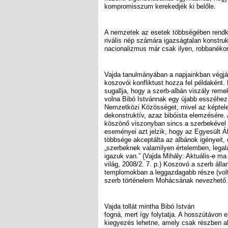
kompromisszum kerekedjék ki belőle.
A nemzetek az esetek többségében rendkív
rivális nép számára igazságtalan konstru
nacionalizmus már csak ilyen, robbanék
Vajda tanulmányában a napjainkban végj
koszovói konfliktust hozza fel példaként
sugallja, hogy a szerb-albán viszály reme
volna Bibó Istvánnak egy újabb esszéhez.
Nemzetközi Közösséget, mivel az képtel
dekonstruktív, azaz bibóista elemzésére.
köszönő viszonyban sincs a szerbekével é
eseményei azt jelzik, hogy az Egyesült 
többsége akceptálta az albánok igényeit,
„szerbeknek valamilyen értelemben, legal
igazuk van.” (Vajda Mihály: Aktuális-e m
világ, 2008/2. 7. p.) Koszovó a szerb álla
templomokban a leggazdagabb része (volt) 
szerb történelem Mohácsának nevezhető K
Vajda tollát mintha Bibó István
fogná, mert így folytatja. A hosszútávon
kiegyezés lehetne, amely csak részben a