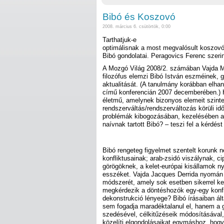
Bibó és Koszovó
2008. március 6. csütörtök, 0:00
Tarthatjuk-e
optimálisnak a most megvalósult koszovó
Bibó gondolatai. Peragovics Ferenc szerin
A Mozgó Világ 2008/2. számában Vajda M
filozófus elemzi Bibó István eszméinek,
aktualitását. (A tanulmány korábban elhan
című konferencián 2007 decemberében.) 
életmű, amelynek bizonyos elemeit szinte
rendszerváltás/rendszerváltozás körüli i
problémák kibogozásában, kezelésében a p
naívnak tartott Bibó? – teszi fel a kérdést
Bibó rengeteg figyelmet szentelt korunk 
konfliktusainak; arab-zsidó viszálynak, c
görögöknek, a kelet-európai kisállamok ny
esszéket. Vajda Jacques Derrida nyomán
módszerét, amely sok esetben sikerrel kec
megkérdezik a döntéshozók egy-egy konfl
dekonstrukció lényege? Bibó írásaiban ált
sem fogadja maradéktalanul el, hanem a 
szedésével, célkitűzéseik módosításával,
közelíti elgondolásaikat egymáshoz, hogy n