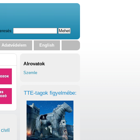
eresés:
Adatvédelem
English
Alrovatok
Szemle
TTE-tagok figyelmébe:
civil