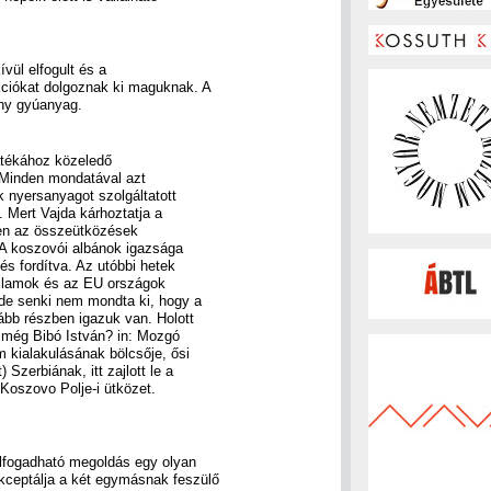
ül elfogult és a
kciókat dolgoznak ki maguknak. A
ony gyúanyag.
átékához közeledő
. Minden mondatával azt
k nyersanyagot szolgáltatott
 Mert Vajda kárhoztatja a
en az összeütközések
 A koszovói albánok igazsága
s fordítva. Az utóbbi hetek
Államok és az EU országok
 de senki nem mondta ki, hogy a
ább részben igazuk van. Holott
a még Bibó István? in: Mozgó
m kialakulásának bölcsője, ősi
Szerbiának, itt zajlott le a
oszovo Polje-i ütközet.
 elfogadható megoldás egy olyan
kceptálja a két egymásnak feszülő