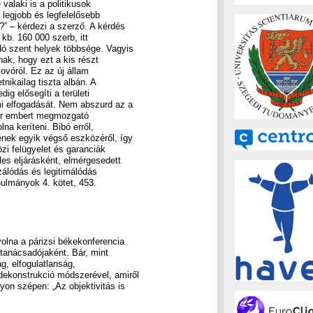
e valaki is a politikusok
 legjobb és legfelelősebb
” – kérdezi a szerző. A kérdés
kb. 160 000 szerb, itt
dó szent helyek többsége. Vagyis
ak, hogy ezt a kis részt
ovóról. Ez az új állam
tnikailag tiszta albán. A
ig elősegíti a területi
mi elfogadását. Nem abszurd az a
zer embert megmozgató
lna keríteni. Bibó erről,
ének egyik végső eszközéről, így
zi felügyelet és garanciák
les eljárásként, elmérgesedett
zálódás és legitimálódás
nulmányok 4. kötet, 453.
volna a párizsi békekonferencia
tanácsadójaként. Bár, mint
g, elfogulatlanság,
ekonstrukció módszerével, amiről
yon szépen: „Az objektivitás is