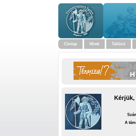
Címlap
Hírek
Tallózó
Kérjük,
Szám
A tám