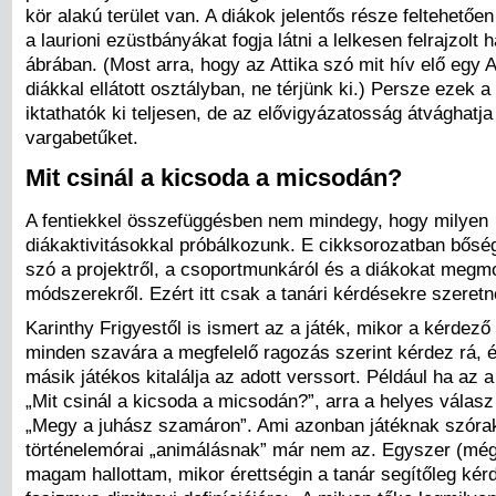
kör alakú terület van. A diákok jelentős része feltehetőe
a laurioni ezüstbányákat fogja látni a lelkesen felrajzolt 
ábrában. (Most arra, hogy az Attika szó mit hív elő egy A
diákkal ellátott osztályban, ne térjünk ki.) Persze ezek 
iktathatók ki teljesen, de az elővigyázatosság átvághatja
vargabetűket.
Mit csinál a kicsoda a micsodán?
A fentiekkel összefüggésben nem mindegy, hogy milyen
diákaktivitásokkal próbálkozunk. E cikksorozatban bősé
szó a projektről, a csoportmunkáról és a diákokat meg
módszerekről. Ezért itt csak a tanári kérdésekre szeretné
Karinthy Frigyestől is ismert az a játék, mikor a kérdező
minden szavára a megfelelő ragozás szerint kérdez rá, é
másik játékos kitalálja az adott verssort. Például ha az 
„Mit csinál a kicsoda a micsodán?”, arra a helyes válasz
„Megy a juhász szamáron”. Ami azonban játéknak szórak
történelemórai „animálásnak” már nem az. Egyszer (még
magam hallottam, mikor érettségin a tanár segítőleg kérd