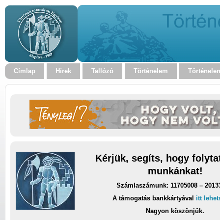
Címlap
Hírek
Tallózó
Történelem
Történele
Kérjük, segíts, hogy folyt
munkánkat!
Számlaszámunk: 11705008 – 2013
A támogatás bankkártyával
itt lehe
Nagyon köszönjük.