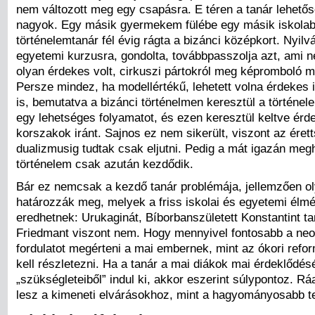
nem változott meg egy csapásra. E téren a tanár lehetős
nagyok. Egy másik gyermekem fülébe egy másik iskolab
történelemtanár fél évig rágta a bizánci középkort. Nyilvá
egyetemi kurzusra, gondolta, továbbpasszolja azt, ami 
olyan érdekes volt, cirkuszi pártokról meg képromboló 
Persze mindez, ha modellértékű, lehetett volna érdekes 
is, bemutatva a bizánci történelmen keresztül a történe
egy lehetséges folyamatot, és ezen keresztül keltve érd
korszakok iránt. Sajnos ez nem sikerült, viszont az érett
dualizmusig tudtak csak eljutni. Pedig a mát igazán meg
történelem csak azután kezdődik.
Bár ez nemcsak a kezdő tanár problémája, jellemzően ol
határozzák meg, melyek a friss iskolai és egyetemi élmé
eredhetnek: Urukaginát, Bíborbanszületett Konstantint tan
Friedmant viszont nem. Hogy mennyivel fontosabb a neol
fordulatot megérteni a mai embernek, mint az ókori refo
kell részletezni. Ha a tanár a mai diákok mai érdeklődés
„szükségleteiből” indul ki, akkor eszerint súlypontoz. R
lesz a kimeneti elvárásokhoz, mint a hagyományosabb t