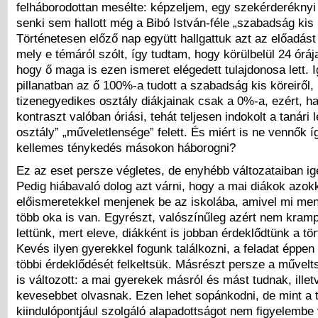
felháborodottan mesélte: képzeljem, egy szekérderéknyi
senki sem hallott még a Bibó István-féle „szabadság kis k
Történetesen előző nap együtt hallgattuk azt az előadás
mely e témáról szólt, így tudtam, hogy körülbelül 24 órá
hogy ő maga is ezen ismeret elégedett tulajdonosa lett. I
pillanatban az ő 100%-a tudott a szabadság kis köreiről, 
tizenegyedikes osztály diákjainak csak a 0%-a, ezért, h
kontraszt valóban óriási, tehát teljesen indokolt a tanári
osztály” „műveletlensége” felett. És miért is ne vennők í
kellemes ténykedés másokon háborogni?
Ez az eset persze végletes, de enyhébb változataiban ig
Pedig hiábavaló dolog azt várni, hogy a mai diákok azok
előismeretekkel menjenek be az iskolába, amivel mi me
több oka is van. Egyrészt, valószínűleg azért nem kram
lettünk, mert eleve, diákként is jobban érdeklődtünk a tör
Kevés ilyen gyerekkel fogunk találkozni, a feladat éppen
többi érdeklődését felkeltsük. Másrészt persze a művel
is változott: a mai gyerekek másról és mást tudnak, illet
kevesebbet olvasnak. Ezen lehet sopánkodni, de mint a 
kiindulópontjául szolgáló alapadottságot nem figyelembe 