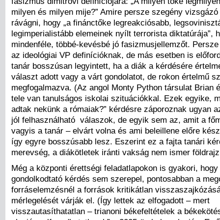
fasizmus dimitrovi definíciójára: „A milyen tőke legmily
milyen és milyen mije?” Amire persze szegény vizsgázó
rávágni, hogy „a finánctőke legreakciósabb, legsoviniszt
legimperialistább elemeinek nyílt terrorista diktatúrája”
mindenféle, többé-kevésbé jó fasizmusjellemzőt. Persze 
az ideológiai VP definícióknak, de más esetben is előford
tanár bosszúsan legyintett, ha a diák a kérdésére értelme
választ adott vagy a várt gondolatot, de rokon értelmű s
megfogalmazva. (Az angol Monty Python társulat Brian él
tele van tanulságos iskolai szituációkkal. Ezek egyike, m
adtak nekünk a rómaiak?” kérdésre záporoznak ugyan a
jól felhasználható válaszok, de egyik sem az, amit a f
vagyis a tanár – elvárt volna és ami beleillene előre kés
így egyre bosszúsabb lesz. Eszerint ez a fajta tanári ké
merevség, a diákötletek iránti vakság nem ismer földrajzi
Még a központi érettségi feladatlapokon is gyakori, hogy
gondolkodtató kérdés sem szerepel, pontosabban a meg
forráselemzésnél a források kritikátlan visszaszajkózás
mérlegelését várják el. (Így lettek az elfogadott – mert
visszautasíthatatlan – trianoni békefeltételek a békekötés