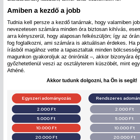
Amiben a kezdő a jobb
Tudnia kell persze a kezdő tanárnak, hogy valamiben job
nevezetesen számára minden óra biztosan kihívás, esem
arra kényszerül, hogy alaposan felkészüljön; így az órá
fog foglalkozni, ami számára is aktuálisan érdekes. Ha p
írásból magához vette a tapasztaltak minden bölcsessé
magunkon gyakoroljuk az öniróniát –, akkor bizonyára é
győzhetetlenül veszi az osztályterem küszöbét, mint egy
Athéné.
Akkor tudunk dolgozni, ha Ön is segít!