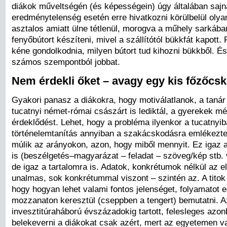
diákok műveltségén (és képességein) úgy általában sajn
eredménytelenség esetén erre hivatkozni körülbelül olya
asztalos amiatt ülne tétlenül, morogva a műhely sarkába
fenyőbútort készíteni, mivel a szállítótól bükkfát kapott. 
kéne gondolkodnia, milyen bútort tud kihozni bükkből. És
számos szempontból jobbat.
Nem érdekli őket – avagy egy kis főzőcs
Gyakori panasz a diákokra, hogy motiválatlanok, a tanár k
tucatnyi német-római császárt is lediktál, a gyerekek 
érdeklődést. Lehet, hogy a probléma ilyenkor a tucatnyib
történelemtanítás annyiban a szakácskodásra emlékezte
múlik az arányokon, azon, hogy miből mennyit. Ez igaz 
is (beszélgetés–magyarázat – feladat – szöveg/kép stb. 
de igaz a tartalomra is. Adatok, konkrétumok nélkül az e
unalmas, sok konkrétummal viszont – szintén az. A titok 
hogy hogyan lehet valami fontos jelenséget, folyamatot e
mozzanaton keresztül (cseppben a tengert) bemutatni. A
invesztitúraháború évszázadokig tartott, felesleges azo
belekeverni a diákokat csak azért, mert az egyetemen va