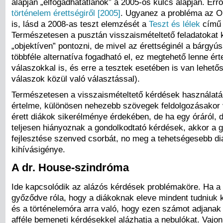
alapján „elfogadhatatlanok” a 2005-ös kulcs alapján. Errő
történelem érettségiről [2005]
. Ugyanez a probléma az O
is, lásd a 2008-as teszt elemzését a
Teszt és lélek
című 
Természetesen a pusztán visszaismételtető feladatokat
„objektíven” pontozni, de mivel az érettséginél a bárgyú
többféle alternatíva fogadható el, ez megtehető lenne ér
válaszokkal is, és erre a tesztek esetében is van lehetős
válaszok közül való választással).
Természetesen a visszaismételtető kérdések használatá
értelme, különösen nehezebb szövegek feldolgozásakor
érett diákok sikerélménye érdekében, de ha egy óráról, 
teljesen hiányoznak a gondolkodtató kérdések, akkor a 
fejlesztése szenved csorbát, no meg a tehetségesebb d
kihívásigénye.
A dr. House-szindróma
Ide kapcsolódik az alázós kérdések problémaköre. Ha a
győződve róla, hogy a diákoknak eleve mindent tudniuk ke
és a történelemóra arra való, hogy ezen számot adjanak 
afféle bemeneti kérdésekkel alázhatja a nebulókat. Vajon