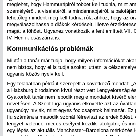
meglehet, hogy Hammurápiról többet kell tudnia, mint ame
személyéről, a viseletéről, a mindennapjairól, a palotájár
lehetőleg mindent meg kell tudnia róla ahhoz, hogy az ór
megválaszolhassa a diákok kérdéseit, illetve érzékletes
magát a főhőst. Ugyanez vonatkozik a fent említett VII.
IV. Henrik császárra is.
Kommunikációs problémák
Miután a tanár már tudja, hogy milyen információkat akar
nem biztos, hogy el is tudja azokat juttatni a célszemél
ugyanis közös nyelv kell.
Egy feladatban például szerepelt a következő mondat: „
a Habsburg birodalmon kívül részt vett Lengyelország és
Gyakorlott tanár nem lepődik meg e mondatot kísérő ele
nevetésen. A Szent Liga ugyanis elkövette azt az óvatla
ugyanúgy hívják, mint egyes focicsapatok halmazát. Ez
fiú számára a második szónál félreviszi az érdeklődést, 
lengyel–velencei meccs esélyeit kezdik latolgatni, és in
egy lépés az aktuális Manchester–Barcelona mérkőzés 