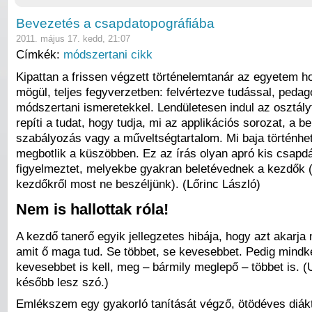
Bevezetés a csapdatopográfiába
2011. május 17. kedd, 21:07
Címkék:
módszertani cikk
Kipattan a frissen végzett történelemtanár az egyetem h
mögül, teljes fegyverzetben: felvértezve tudással, pedag
módszertani ismeretekkel. Lendületesen indul az osztály
repíti a tudat, hogy tudja, mi az applikációs sorozat, a b
szabályozás vagy a műveltségtartalom. Mi baja történhe
megbotlik a küszöbben. Ez az írás olyan apró kis csapd
figyelmeztet, melyekbe gyakran beletévednek a kezdők 
kezdőkről most ne beszéljünk). (Lőrinc László)
Nem is hallottak róla!
A kezdő tanerő egyik jellegzetes hibája, hogy azt akarja 
amit ő maga tud. Se többet, se kevesebbet. Pedig mindk
kevesebbet is kell, meg – bármily meglepő – többet is. (
később lesz szó.)
Emlékszem egy gyakorló tanítását végző, ötödéves diák