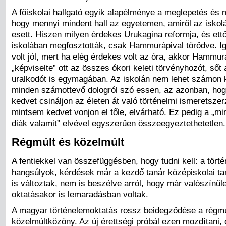
A főiskolai hallgató egyik alapélménye a meglepetés és 
hogy mennyi mindent hall az egyetemen, amiről az isko
esett. Hiszen milyen érdekes Urukagina reformja, és ettő
iskolában megfosztották, csak Hammurápival törődve. Ig
volt jól, mert ha elég érdekes volt az óra, akkor Hammurá
„képviselte” ott az összes ókori keleti törvényhozót, sőt
uralkodót is egymagában. Az iskolán nem lehet számon 
minden számottevő dologról szó essen, az azonban, hog
kedvet csináljon az életen át való történelmi ismeretsze
mintsem kedvet vonjon el tőle, elvárható. Ez pedig a „min
diák valamit” elvével egyszerűen összeegyeztethetetlen.
Régmúlt és közelmúlt
A fentiekkel van összefüggésben, hogy tudni kell: a törté
hangsúlyok, kérdések már a kezdő tanár középiskolai ta
is változtak, nem is beszélve arról, hogy már valószínűl
oktatásakor is lemaradásban voltak.
A magyar történelemoktatás rossz beidegződése a régmú
közelmúltközöny. Az új érettségi próbál ezen mozdítani, 