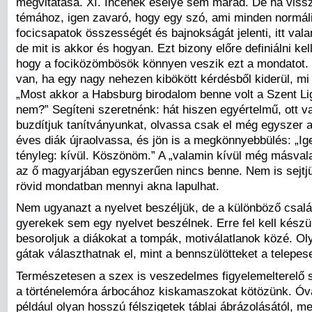
megvitatása. XI. Incének esélye sem marad. De ha vissz
témához, igen zavaró, hogy egy szó, ami minden normá
focicsapatok összességét és bajnokságát jelenti, itt vala
de mit is akkor és hogyan. Ezt bizony előre definiálni kel
hogy a fociközömbösök könnyen veszik ezt a mondatot.
van, ha egy nagy nehezen kibökött kérdésből kiderül, mi
„Most akkor a Habsburg birodalom benne volt a Szent L
nem?” Segíteni szeretnénk: hát hiszen egyértelmű, ott va
buzdítjuk tanítványunkat, olvassa csak el még egyszer 
éves diák újraolvassa, és jön is a megkönnyebbülés: „Ige
tényleg: kívül. Köszönöm.” A „valamin kívül még másvala
az ő magyarjában egyszerűen nincs benne. Nem is sejtj
rövid mondatban mennyi akna lapulhat.
Nem ugyanazt a nyelvet beszéljük, de a különböző csalá
gyerekek sem egy nyelvet beszélnek. Erre fel kell készü
besoroljuk a diákokat a tompák, motiválatlanok közé. Oly
gátak választhatnak el, mint a bennszülötteket a telepese
Természetesen a szex is veszedelmes figyelemelterelő sz
a történelemóra árbocához kiskamaszokat kötözünk. Óv
például olyan hosszú félszigetek táblai ábrázolásától, 