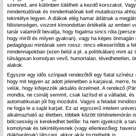
szenved, ami különben túlélheti a kezdő korszakot. Vagyi
mindentudónak és mindenhatónak kell mutatkoznia ahho
tekintélye legyen. A diákok elég hamar átlátnak a megját
félistenségen, viszont kimondottan értékelik az emberi v
tanár valamiről bevallja, hogy fogalma sincs róla (pers
hogy miről és milyen gyakran), vagy ha képes önmagán 
pedagógusi mintának sem rossz: nincs elkeserítőbb a fel
mindennapokban (ezen belül a pl. a politikában) mint az
túlságosan komolyan vevő, humortalan, tévedhetetlen, ö
alakok.
Egyszer egy idős színpadi rendezőtől egy fiatal színész
hogy mit tegyen az adott jelenetben a karjaival, merre, 
velük, hogy kifejezzék aktuális érzelmeit. A rendező (Pá
mondta, ne csinálj semmit, csak lazítsd el a válladat, és
automatikusan jól fog mozdulni. Vagyis a feladat mindös
ne fogja le a saját karjait. Ez az egyszerű intelem univer
alkalmazható az életben, többek között történelemórán is.
bölcsesség is kerekedhet belőle: ha nem igyekszik a ta
komolynak és tekintélyesnek (vagy ellenkezőleg: haveri
diákbarátnak) látszani, akkor akár tisztelhetik is.