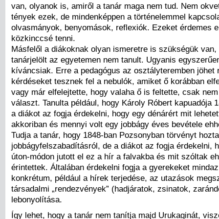
van, olyanok is, amiről a tanár maga nem tud. Nem okvet
tények ezek, de mindenképpen a történelemmel kapcsol
olvasmányok, benyomások, reflexiók. Ezeket érdemes e
közkinccsé tenni.
Másfelől a diákoknak olyan ismeretre is szükségük van, 
tanárjelölt az egyetemen nem tanult. Ugyanis egyszerű
kíváncsiak. Erre a pedagógus az osztályteremben jöhet 
kérdéseket tesznek fel a nebulók, amiket ő korábban elfele
vagy már elfelejtette, hogy valaha ő is feltette, csak nem
választ. Tanulta például, hogy Károly Róbert kapuadója 1
a diákot az fogja érdekelni, hogy egy dénárért mit lehetet
akkoriban és mennyi volt egy jobbágy éves bevétele ehh
Tudja a tanár, hogy 1848-ban Pozsonyban törvényt hozta
jobbágyfelszabadításról, de a diákot az fogja érdekelni, 
úton-módon jutott el ez a hír a falvakba és mit szóltak e
érintettek. Általában érdekelni fogja a gyerekeket mindaz
konkrétum, például a hírek terjedése, az utazások megs
társadalmi „rendezvények” (hadjáratok, zsinatok, zarándo
lebonyolítása.
Így lehet, hogy a tanár nem tanítja majd Urukaginát, vis