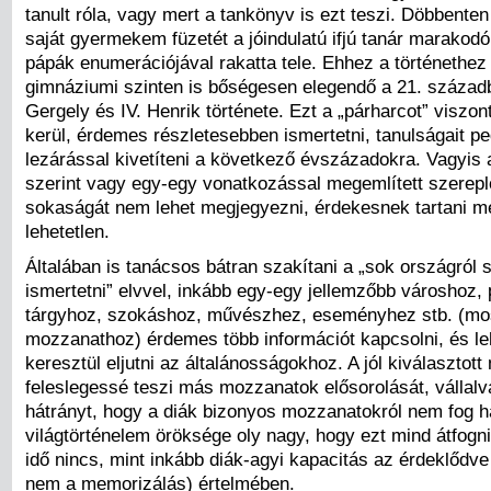
tanult róla, vagy mert a tankönyv is ezt teszi. Döbbenten
saját gyermekem füzetét a jóindulatú ifjú tanár marakod
pápák enumerációjával rakatta tele. Ehhez a történethe
gimnáziumi szinten is bőségesen elegendő a 21. századb
Gergely és IV. Henrik története. Ezt a „párharcot” viszo
kerül, érdemes részletesebben ismertetni, tanulságait pe
lezárással kivetíteni a következő évszázadokra. Vagyis
szerint vagy egy-egy vonatkozással megemlített szerep
sokaságát nem lehet megjegyezni, érdekesnek tartani 
lehetetlen.
Általában is tanácsos bátran szakítani a „sok országról 
ismertetni” elvvel, inkább egy-egy jellemzőbb városhoz, 
tárgyhoz, szokáshoz, művészhez, eseményhez stb. (mos
mozzanathoz) érdemes több információt kapcsolni, és le
keresztül eljutni az általánosságokhoz. A jól kiválasztot
feleslegessé teszi más mozzanatok elősorolását, vállalv
hátrányt, hogy a diák bizonyos mozzanatokról nem fog ha
világtörténelem öröksége oly nagy, hogy ezt mind átfogn
idő nincs, mint inkább diák-agyi kapacitás az érdeklődv
nem a memorizálás) értelmében.