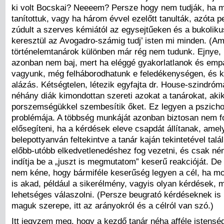
ki volt Bocskai? Neeeem? Persze hogy nem tudják, ha
tanítottuk, vagy ha három évvel ezelőtt tanulták, azóta p
zúdult a szerves kémiától az egysejtűeken és a bukoliku
keresztül az Avogadro-számig tudj’ isten mi minden. (Ami
történelemtanárok különben már rég nem tudunk. Ejnye, 
azonban nem baj, mert ha eléggé gyakorlatlanok és empá
vagyunk, még felháborodhatunk e feledékenységen, és 
alázás. Kétségtelen, létezik egyfajta dr. House-szindróm
néhány diák kimondottan szereti azokat a tanárokat, aki
porszemségükkel szembesítik őket. Ez legyen a pszich
problémája. A többség munkáját azonban biztosan nem f
elősegíteni, ha a kérdések eleve csapdát állítanak, amel
belepottyanván feltekintve a tanár kaján tekintetével tal
előbb-utóbb elkedvetlenedéshez fog vezetni, és csak né
indítja be a „juszt is megmutatom” keserű reakcióját. De 
nem kéne, hogy bármiféle keserűség legyen a cél, ha mot
is akad, például a sikerélmény, vagyis olyan kérdések, 
lehetséges válaszolni. (Persze beugrató kérdéseknek i
maguk szerepe, itt az arányokról és a célról van szó.)
Itt jegyzem meg, hogy a kezdő tanár néha afféle istens