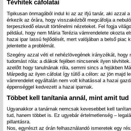
Tévhitek cáfolatai
Tipikusan önmagából indul ki az az ifjú tanár, aki azzal a
érkezik az órára, hogy visszakézből megcáfolja a nebuló
terpeszkedő elavult történelmi nézeteket. Fel fogja világo
például, hogy nem Mária Terézia vámrendelete okozta e
hazai ipar lassú fejlődését, mert valójában a belső piac 
jelentette a problémát.
Szegény azzal véti el nehézlövegének irányzékát, hogy
tudomást róla: a diákok fejében nincsenek ilyen tévhitek
azelőtt hogy tanulnának róla, semmi sincs a fejükben Már
Márpedig az ilyen cáfolat így túllő a célon: az jön majd l
vámrendelet egyáltalán nem volt kihatással a hazai gaz
éppenséggel kedvezett a hazai iparnak.
Többet kell tanítania annál, mint amit tud
Ugyanakkor a tanárnak nemcsak kevesebbet kell tanítan
tud, hanem többet is. Ez ugyebár értelmetlenség – legalá
pillantásra.
Nos, egyrészt az órán felhasználandó ismeretek egy ré