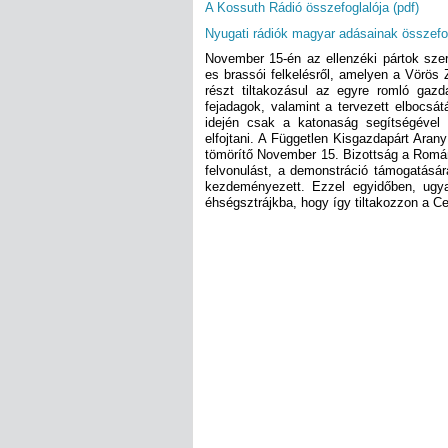
A Kossuth Rádió összefoglalója (pdf)
Nyugati rádiók magyar adásainak összefog
November 15-én az ellenzéki pártok sz
es brassói felkelésről, amelyen a Vörös
részt tiltakozásul az egyre romló gazd
fejadagok, valamint a tervezett elbocsá
idején csak a katonaság segítségével 
elfojtani. A Független Kisgazdapárt Arany
tömörítő November 15. Bizottság a Román
felvonulást, a demonstráció támogatásár
kezdeményezett. Ezzel egyidőben, ugya
éhségsztrájkba, hogy így tiltakozzon a C