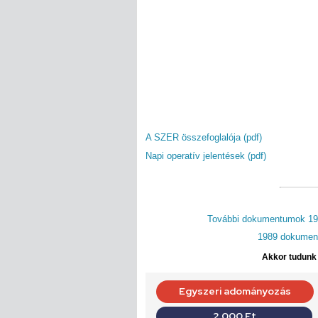
A SZER összefoglalója (pdf)
Napi operatív jelentések (pdf)
További dokumentumok 198
1989 dokument
Akkor tudunk d