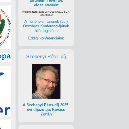
történelmi tévhitek
eloszlatásáért
Projektszám: 2023-2-HU01-KA210-SCH-
000169882
A Történelemtanárok (35.)
Országos Konferenciájának
állásfoglalása
Eddigi konferenciáink
Szebenyi Péter-díj
A Szebenyi Péter-díj 2025.
évi díjazottja: Kovács
Zoltán