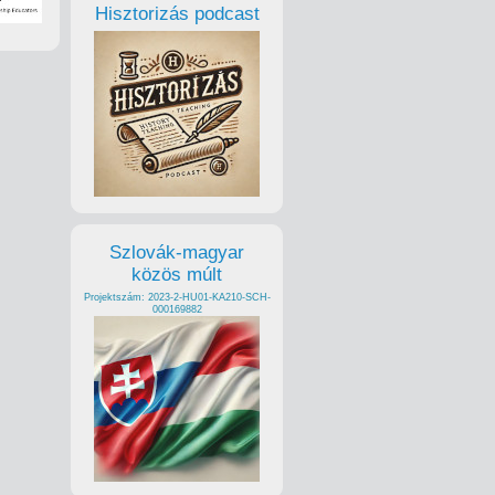
Hisztorizás podcast
Szlovák-magyar
közös múlt
Projektszám: 2023-2-HU01-KA210-SCH-
000169882