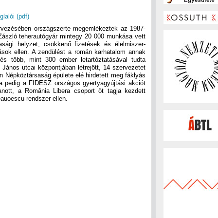
lalói (pdf)
ervezésében országszerte megemlékeztek az 1987-
 Zászló teherautógyár mintegy 20 000 munkása vett
asági helyzet, csökkenő fizetések és élelmiszer-
tások ellen. A zendülést a román karhatalom annak
és több, mint 300 ember letartóztatásával tudta
 János utcai központjában létrejött, 14 szervezetet
 Népköztársaság épülete elé hirdetett meg fáklyás
a pedig a FIDESZ országos gyertyagyújtási akciót
nott, a România Libera csoport öt tagja kezdett
eauoescu-rendszer ellen.