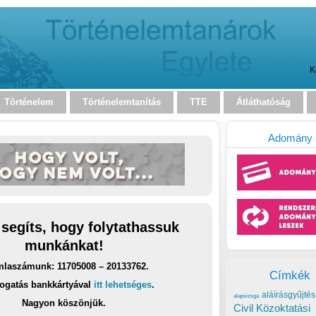
K
Történelem
Történelemtanítás
TTE
Átláthatóság
Adomány
 segíts, hogy folytathassuk
munkánkat!
laszámunk: 11705008 – 20133762.
Címkék
ogatás bankkártyával
itt lehetséges
.
aláírásgyűjtés
alapvizsga
Nagyon köszönjük.
Civil Közoktatási