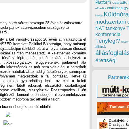
Platform
családtör
gy
emléknap
előadás
Különóra
interjú
módszertani 
amely a két várost-országot 28 éven át választotta
nzéki pártok szervezésében országszerte
tankönyv
NAT
sről.
konferencia
ely a két várost-országot 28 éven át választotta el
Tényleg!?
törvény
 NSZEP komplett Politikai Bizottsága, hogy másnap
álhírek
 újraalakuljon (akikből párat a folyamatosan ülésező
állásfoglalá
kára szintén menesztett). A keletnémet kormány
i törvényt léptetett életbe, és kilátásba helyezte a
érettségi
titkosszolgálatok felügyeletének parlament alá
rlin lakosságnak ez már nem volt elég: a határőrök
zezrek hatoltak át az addigi átkelőhelyek sorompóin
olyamán megkezdték a fal bontását, illetve új
Partnerek
 napokban gyakorlatilag leállt az élet a keleti
g nem látott rokonait, elszakított családtagjait
orosz csellista, Msztyiszlav Rosztropovics 11-én
rögtönzött koncerttel ünnepeljen, illetve emlékezzen
közben megpróbáltak átkelni a falon.
a brandenburgi kapu két oldalát.
<>