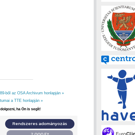
9-ből az OSA Archivum honlapján »
umai a TTE honlapján »
olgozni, ha Ön is segít!