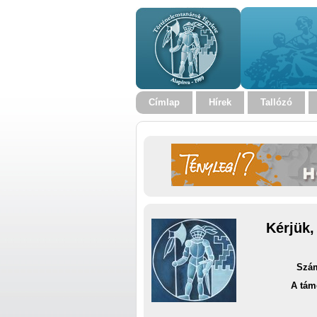
Címlap
Hírek
Tallózó
Kérjük,
Szám
A tám