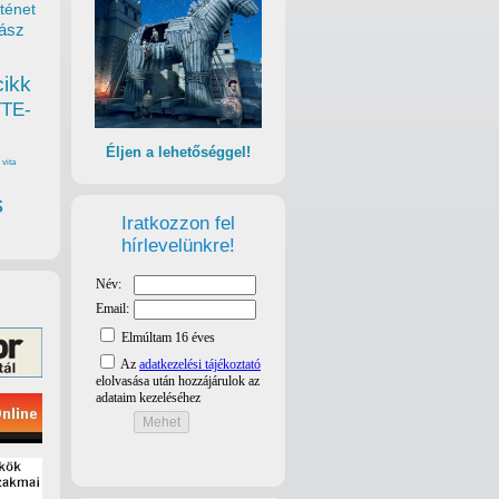
ténet
ász
cikk
TTE-
Éljen a lehetőséggel!
vita
s
Iratkozzon fel
hírlevelünkre!