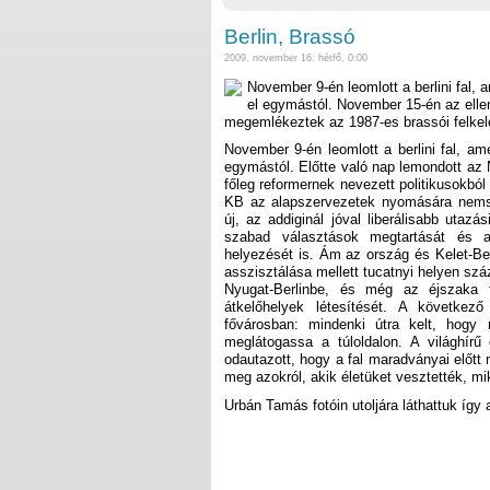
Berlin, Brassó
2009. november 16. hétfő, 0:00
November 9-én leomlott a berlini fal, 
el egymástól. November 15-én az elle
megemlékeztek az 1987-es brassói felkelé
November 9-én leomlott a berlini fal, am
egymástól. Előtte való nap lemondott az
főleg reformernek nevezett politikusokból
KB az alapszervezetek nyomására nemso
új, az addiginál jóval liberálisabb utazás
szabad választások megtartását és a 
helyezését is. Ám az ország és Kelet-Be
asszisztálása mellett tucatnyi helyen szá
Nyugat-Berlinbe, és még az éjszaka f
átkelőhelyek létesítését. A következő
fővárosban: mindenki útra kelt, hogy ré
meglátogassa a túloldalon. A világhírű 
odautazott, hogy a fal maradványai előtt 
meg azokról, akik életüket vesztették, mi
Urbán Tamás fotóin utoljára láthattuk így 