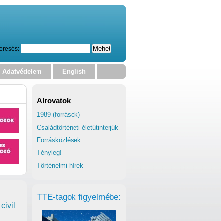
eresés:
Adatvédelem
English
Alrovatok
1989 (források)
Családtörténeti életútinterjúk
Forrásközlések
Tényleg!
Történelmi hírek
TTE-tagok figyelmébe:
civil