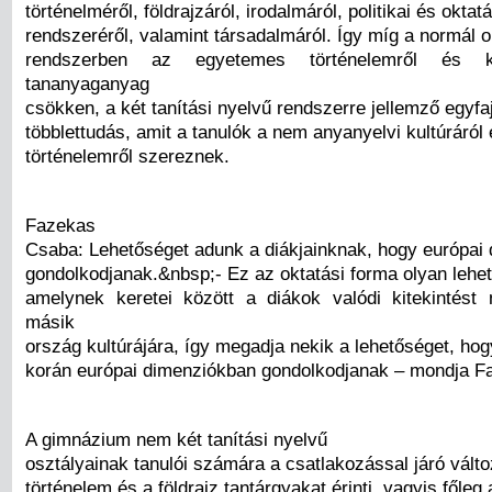
történelméről, földrajzáról, irodalmáról, politikai és oktatá
rendszeréről, valamint társadalmáról. Így míg a normál o
rendszerben az egyetemes történelemről és ku
tananyaganyag
csökken, a két tanítási nyelvű rendszerre jellemző egyfa
többlettudás, amit a tanulók a nem anyanyelvi kultúráról
történelemről szereznek.
Fazekas
Csaba: Lehetőséget adunk a diákjainknak, hogy európai
gondolkodjanak.&nbsp;- Ez az oktatási forma olyan lehe
amelynek keretei között a diákok valódi kitekintést
másik
ország kultúrájára, így megadja nekik a lehetőséget, ho
korán európai dimenziókban gondolkodjanak – mondja F
A gimnázium nem két tanítási nyelvű
osztályainak tanulói számára a csatlakozással járó vált
történelem és a földrajz tantárgyakat érinti, vagyis főleg 