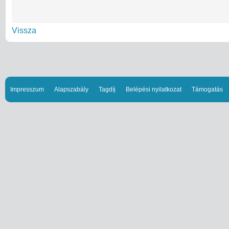
Vissza
Impresszum
Alapszabály
Tagdíj
Belépési nyilatkozat
Támogatás