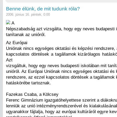
Benne élünk, de mit tudunk róla?
2006. június 16. péntek, 0:00
A
Népszabadság azt vizsgálta, hogy egy neves budapesti 
tanítanak az unióról.
Az Európai
Uniónak nincs egységes oktatási és képzési rendszere, 
kapcsolatos döntések a tagállamok kizárólagos hatáskö
Azt
vizsgáltuk, hogy egy neves budapesti iskolában mit taní
unióról. Az Európai Uniónak nincs egységes oktatási és 
rendszere, az ezzel kapcsolatos döntések a tagállamok 
hatáskörébe tartoznak.
Fazekas Csaba, a Kölcsey
Ferenc Gimnázium igazgatóhelyettese szerint a diákokna
lenniük az unió intézményrendszerével és kialakulásának
ugyanakkor fájlalja, hogy az európai kultúráról egyre ke