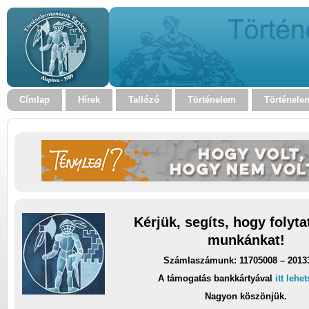
Címlap
Hírek
Tallózó
Történelem
Történele
Kérjük, segíts, hogy folyt
munkánkat!
Számlaszámunk: 11705008 – 2013
A támogatás bankkártyával
itt lehe
Nagyon köszönjük.