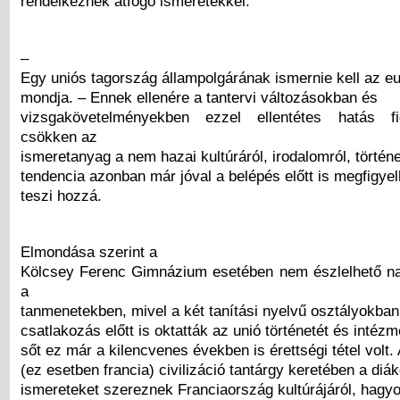
rendelkeznek átfogó ismeretekkel.
–
Egy uniós tagország állampolgárának ismernie kell az eur
mondja. – Ennek ellenére a tantervi változásokban és
vizsgakövetelményekben ezzel ellentétes hatás f
csökken az
ismeretanyag a nem hazai kultúráról, irodalomról, történ
tendencia azonban már jóval a belépés előtt is megfigyel
teszi hozzá.
Elmondása szerint a
Kölcsey Ferenc Gimnázium esetében nem észlelhető n
a
tanmenetekben, mivel a két tanítási nyelvű osztályokba
csatlakozás előtt is oktatták az unió történetét és intéz
sőt ez már a kilencvenes években is érettségi tétel volt. 
(ez esetben francia) civilizáció tantárgy keretében a diá
ismereteket szereznek Franciaország kultúrájáról, hagy