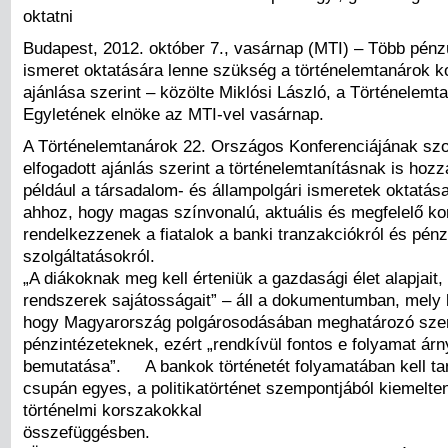
oktatni
Budapest, 2012. október 7., vasárnap (MTI) – Több pénz
ismeret oktatására lenne szükség a történelemtanárok k
ajánlása szerint – közölte Miklósi László, a Történelemt
Egyletének elnöke az MTI-vel vasárnap.
A Történelemtanárok 22. Országos Konferenciájának sz
elfogadott ajánlás szerint a történelemtanításnak is hozzá
például a társadalom- és állampolgári ismeretek oktatás
ahhoz, hogy magas színvonalú, aktuális és megfelelő k
rendelkezzenek a fiatalok a banki tranzakciókról és pén
szolgáltatásokról.
„A diákoknak meg kell érteniük a gazdasági élet alapjait,
rendszerek sajátosságait” – áll a dokumentumban, mely k
hogy Magyarország polgárosodásában meghatározó szer
pénzintézeteknek, ezért „rendkívül fontos e folyamat árn
bemutatása”. A bankok történetét folyamatában kell ta
csupán egyes, a politikatörténet szempontjából kiemelte
történelmi korszakokkal
összefüggésben.