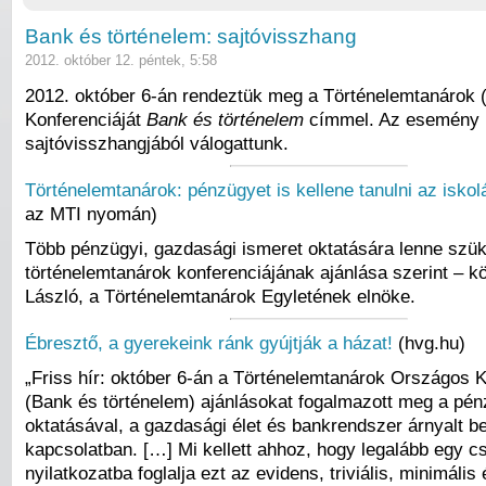
Bank és történelem: sajtóvisszhang
2012. október 12. péntek, 5:58
2012. október 6-án rendeztük meg a Történelemtanárok 
Konferenciáját
Bank és történelem
címmel. Az esemény
sajtóvisszhangjából válogattunk.
Történelemtanárok: pénzügyet is kellene tanulni az isko
az MTI nyomán)
Több pénzügyi, gazdasági ismeret oktatására lenne szü
történelemtanárok konferenciájának ajánlása szerint – kö
László, a Történelemtanárok Egyletének elnöke.
Ébresztő, a gyerekeink ránk gyújtják a házat!
(hvg.hu)
„Friss hír: október 6-án a Történelemtanárok Országos K
(Bank és történelem) ajánlásokat fogalmazott meg a pén
oktatásával, a gazdasági élet és bankrendszer árnyalt 
kapcsolatban. […] Mi kellett ahhoz, hogy legalább egy c
nyilatkozatba foglalja ezt az evidens, triviális, minimális