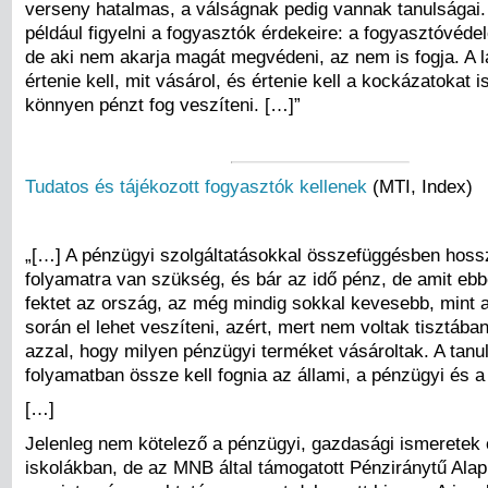
verseny hatalmas, a válságnak pedig vannak tanulságai.
például figyelni a fogyasztók érdekeire: a fogyasztóvéde
de aki nem akarja magát megvédeni, az nem is fogja. A
értenie kell, mit vásárol, és értenie kell a kockázatokat i
könnyen pénzt fog veszíteni. […]”
Tudatos és tájékozott fogyasztók kellenek
(MTI, Index)
„[…] A pénzügyi szolgáltatásokkal összefüggésben hossz
folyamatra van szükség, és bár az idő pénz, de amit eb
fektet az ország, az még mindig sokkal kevesebb, mint 
során el lehet veszíteni, azért, mert nem voltak tisztába
azzal, hogy milyen pénzügyi terméket vásároltak. A tanu
folyamatban össze kell fognia az állami, a pénzügyi és a 
[…]
Jelenleg nem kötelező a pénzügyi, gazdasági ismeretek 
iskolákban, de az MNB által támogatott Pénziránytű Ala