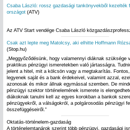
Csaba László: rossz gazdasági tankönyvekből kezelték f
országot
(ATV)
Az ATV Start vendége Csaba László közgazdászprofess
Csak azt lepte meg Matolcsy, aki elhitte Hoffmann Rózsa
(Stop.hu)
„Meggyőződésünk, hogy valamennyi diáknak szüksége v
praktikus pénzügyi ismeretekben való jártasságra. Tudniu
jelent a hitel, mit a kölcsön vagy a megtakarítás. Fontos
legyenek saját és a bank érdekeivel, valamint azzal, ez
azonosak és mikor állnak egymással szemben. De minde
pénzügyi szektor történelemének ismerete is elengedhete
diákoknak tanulni kell az egyes korokban a bankok szere
pénzügyekről, a válságokról, a polgárosodás pénzügyi felt
összefüggéseiről.”
Oktatás-történelem-gazdaság
A történelemtanárok szerint több pénzügyi, gazdasági is