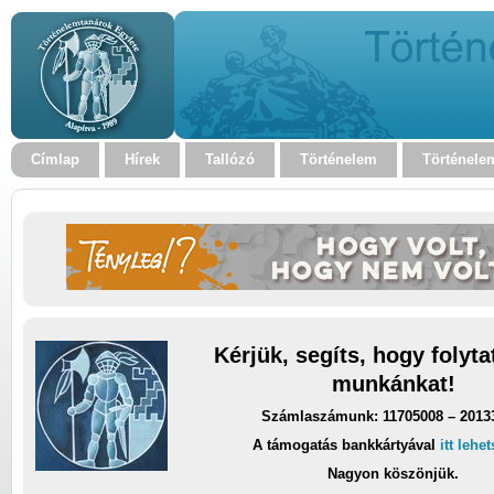
Címlap
Hírek
Tallózó
Történelem
Történele
Kérjük, segíts, hogy folyt
munkánkat!
Számlaszámunk: 11705008 – 2013
A támogatás bankkártyával
itt lehe
Nagyon köszönjük.