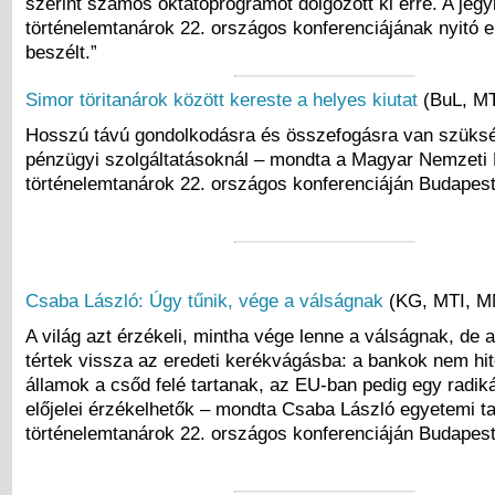
szerint számos oktatóprogramot dolgozott ki erre. A jeg
történelemtanárok 22. országos konferenciájának nyitó 
beszélt.”
Simor töritanárok között kereste a helyes kiutat
(BuL, M
Hosszú távú gondolkodásra és összefogásra van szüksé
pénzügyi szolgáltatásoknál – mondta a Magyar Nemzeti 
történelemtanárok 22. országos konferenciáján Budapes
Csaba László: Úgy tűnik, vége a válságnak
(KG, MTI, 
A világ azt érzékeli, mintha vége lenne a válságnak, de 
tértek vissza az eredeti kerékvágásba: a bankok nem hi
államok a csőd felé tartanak, az EU-ban pedig egy radiká
előjelei érzékelhetők – mondta Csaba László egyetemi t
történelemtanárok 22. országos konferenciáján Budapes