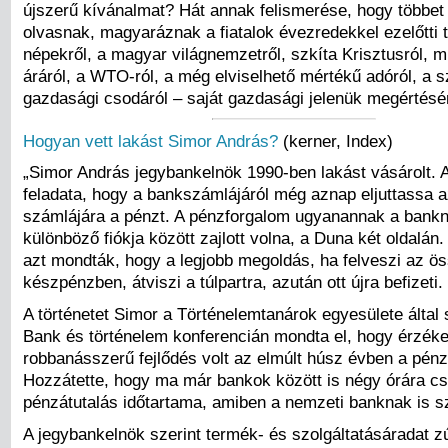
újszerű kívánalmat? Hát annak felismerése, hogy többet
olvasnak, magyaráznak a fiatalok évezredekkel ezelőtti te
népekről, a magyar világnemzetről, szkíta Krisztusról, m
áráról, a WTO-ról, a még elviselhető mértékű adóról, a 
gazdasági csodáról – saját gazdasági jelenük megértésér
Hogyan vett lakást Simor András?
(kerner, Index)
„Simor András jegybankelnök 1990-ben lakást vásárolt. A
feladata, hogy a bankszámlájáról még aznap eljuttassa a
számlájára a pénzt. A pénzforgalom ugyanannak a bankn
különböző fiókja között zajlott volna, a Duna két oldalán
azt mondták, hogy a legjobb megoldás, ha felveszi az ö
készpénzben, átviszi a túlpartra, azután ott újra befizeti.
A történetet Simor a Történelemtanárok egyesülete által 
Bank és történelem konferencián mondta el, hogy érzéke
robbanásszerű fejlődés volt az elmúlt húsz évben a pén
Hozzátette, hogy ma már bankok között is négy órára c
pénzátutalás időtartama, amiben a nemzeti banknak is s
A jegybankelnök szerint termék- és szolgáltatásáradat zú