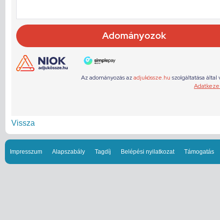
Vissza
Impresszum
Alapszabály
Tagdíj
Belépési nyilatkozat
Támogatás