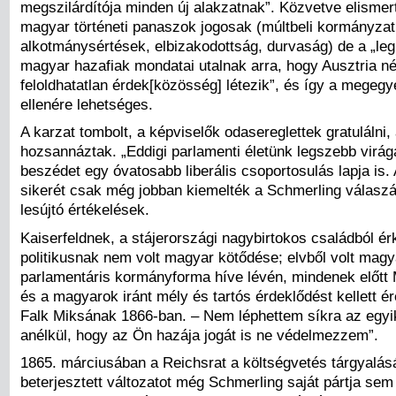
megszilárdítója minden új alakzatnak”. Közvetve elismer
magyar történeti panaszok jogosak (múltbeli kormányzat
alkotmánysértések, elbizakodottság, durvaság) de a „le
magyar hazafiak mondatai utalnak arra, hogy Ausztria né
feloldhatatlan érdek[közösség] létezik”, és így a mege
ellenére lehetséges.
A karzat tombolt, a képviselők odasereglettek gratulálni,
hozsannáztak. „Eddigi parlamenti életünk legszebb virá
beszédet egy óvatosabb liberális csoportosulás lapja is.
sikerét csak még jobban kiemelték a Schmerling válaszá
lesújtó értékelések.
Kaiserfeldnek, a stájerországi nagybirtokos családból ér
politikusnak nem volt magyar kötődése; elvből volt magy
parlamentáris kormányforma híve lévén, mindenek előtt
és a magyarok iránt mély és tartós érdeklődést kellett é
Falk Miksának 1866-ban. – Nem léphettem síkra az egyik
anélkül, hogy az Ön hazája jogát is ne védelmezzem”.
1865. márciusában a Reichsrat a költségvetés tárgyalásá
beterjesztett változatot még Schmerling saját pártja sem 