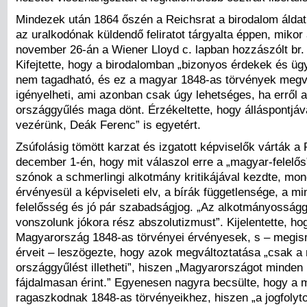
Mindezek után 1864 őszén a Reichsrat a birodalom áldatl
az uralkodónak küldendő feliratot tárgyalta éppen, mikor 
november 26-án a Wiener Lloyd c. lapban hozzászólt br.
Kifejtette, hogy a birodalomban „bizonyos érdekek és ü
nem tagadható, és ez a magyar 1848-as törvények megvá
igényelheti, ami azonban csak úgy lehetséges, ha erről 
országgyűlés maga dönt. Érzékeltette, hogy álláspontjáva
vezérünk, Deák Ferenc” is egyetért.
Zsúfolásig tömött karzat és izgatott képviselők várták a
december 1-én, hogy mit válaszol erre a „magyar-felelős”
szónok a schmerlingi alkotmány kritikájával kezdte, mo
érvényesül a képviseleti elv, a bírák függetlensége, a min
felelősség és jó pár szabadságjog. „Az alkotmányosságg
vonszolunk jókora rész abszolutizmust”. Kijelentette, ho
Magyarország 1848-as törvényei érvényesek, s – megis
érveit – leszögezte, hogy azok megváltoztatása „csak a
országgyűlést illetheti”, hiszen „Magyarországot minden
fájdalmasan érint.” Egyenesen nagyra becsülte, hogy a
ragaszkodnak 1848-as törvényeikhez, hiszen „a jogfoly