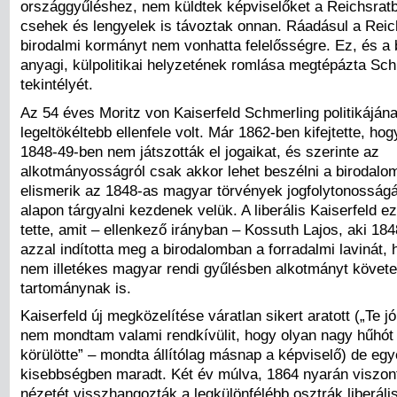
országgyűléshez, nem küldtek képviselőket a Reichsratb
csehek és lengyelek is távoztak onnan. Ráadásul a Reic
birodalmi kormányt nem vonhatta felelősségre. Ez, és a
anyagi, külpolitikai helyzetének romlása megtépázta Sch
tekintélyét.
Az 54 éves Moritz von Kaiserfeld Schmerling politikáján
legeltökéltebb ellenfele volt. Már 1862-ben kifejtette, h
1848-49-ben nem játszották el jogaikat, és szerinte az
alkotmányosságról csak akkor lehet beszélni a birodalo
elismerik az 1848-as magyar törvények jogfolytonosságá
alapon tárgyalni kezdenek velük. A liberális Kaiserfeld e
tette, amit – ellenkező irányban – Kossuth Lajos, aki 18
azzal indította meg a birodalomban a forradalmi lavinát,
nem illetékes magyar rendi gyűlésben alkotmányt követel
tartománynak is.
Kaiserfeld új megközelítése váratlan sikert aratott („Te jó
nem mondtam valami rendkívülit, hogy olyan nagy hűhót
körülötte” – mondta állítólag másnap a képviselő) de eg
kisebbségben maradt. Két év múlva, 1864 nyarán viszon
nézetét visszhangozták a legkülönfélébb osztrák liberális