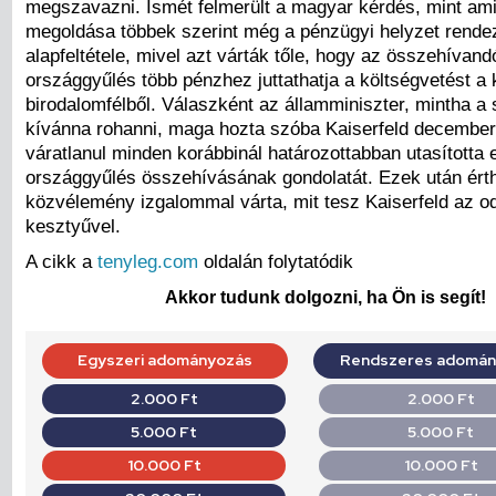
megszavazni. Ismét felmerült a magyar kérdés, mint am
megoldása többek szerint még a pénzügyi helyzet rende
alapfeltétele, mivel azt várták tőle, hogy az összehívan
országgyűlés több pénzhez juttathatja a költségvetést a k
birodalomfélből. Válaszként az államminiszter, mintha a 
kívánna rohanni, maga hozta szóba Kaiserfeld december
váratlanul minden korábbinál határozottabban utasította 
országgyűlés összehívásának gondolatát. Ezek után érth
közvélemény izgalommal várta, mit tesz Kaiserfeld az o
kesztyűvel.
A cikk a
tenyleg.com
oldalán folytatódik
Akkor tudunk dolgozni, ha Ön is segít!