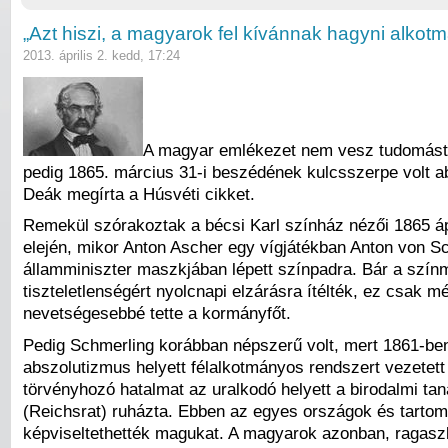
„Azt hiszi, a magyarok fel kívánnak hagyni alkot
2013. április 2. kedd, 17:24
A magyar emlékezet nem vesz tudomást K
pedig 1865. március 31-i beszédének kulcsszerpe volt 
Deák megírta a Húsvéti cikket.
Remekül szórakoztak a bécsi Karl színház nézői 1865 áp
elején, mikor Anton Ascher egy vígjátékban Anton von S
államminiszter maszkjában lépett színpadra. Bár a szín
tiszteletlenségért nyolcnapi elzárásra ítélték, ez csak m
nevetségesebbé tette a kormányfőt.
Pedig Schmerling korábban népszerű volt, mert 1861-be
abszolutizmus helyett félalkotmányos rendszert vezetett
törvényhozó hatalmat az uralkodó helyett a birodalmi ta
(Reichsrat) ruházta. Ebben az egyes országok és tarto
képviseltethették magukat. A magyarok azonban, ragasz