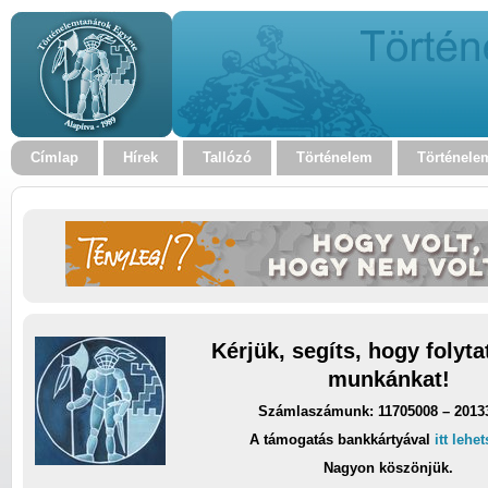
Címlap
Hírek
Tallózó
Történelem
Történele
Kérjük, segíts, hogy folyt
munkánkat!
Számlaszámunk: 11705008 – 2013
A támogatás bankkártyával
itt lehe
Nagyon köszönjük.