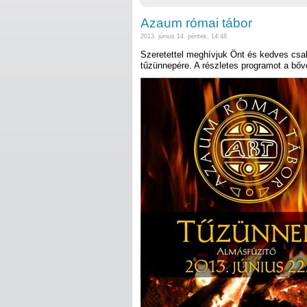
Azaum római tábor
2013. június 14. péntek, 14:48
Szeretettel meghívjuk Önt és kedves csal
tűzünnepére. A részletes programot a bőve