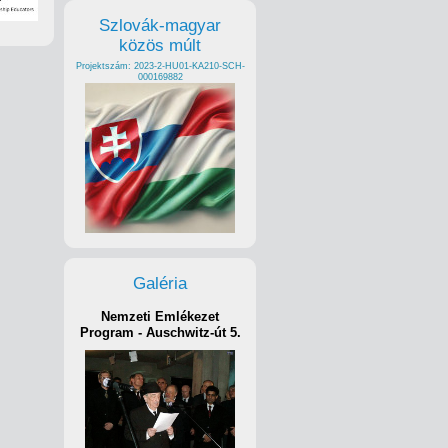
Szlovák-magyar
közös múlt
Projektszám: 2023-2-HU01-KA210-SCH-
000169882
Galéria
Nemzeti Emlékezet
Program - Auschwitz-út 5.