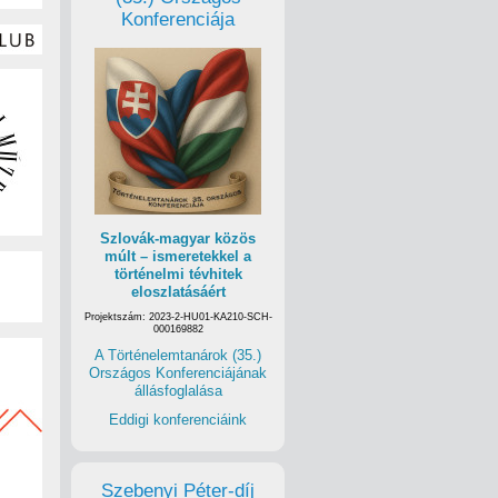
Konferenciája
Szlovák-magyar közös
múlt – ismeretekkel a
történelmi tévhitek
eloszlatásáért
Projektszám: 2023-2-HU01-KA210-SCH-
000169882
A Történelemtanárok (35.)
Országos Konferenciájának
állásfoglalása
Eddigi konferenciáink
Szebenyi Péter-díj