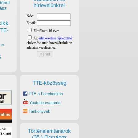
ténet
hírlevelünkre!
ász
cikk
TTE-
vita
s
TTE-közösség
TTE a Facebookon
Youtube-csatorna
Tankönyvek
Történelemtanárok
(35.) Országos