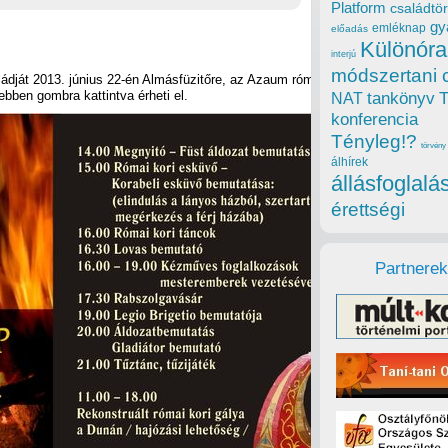
Platform
családtör
gy
emléknap
előadás
Különóra
interjú
módszertani 
ádját 2013. június 22-én Almásfüzitőre, az Azaum római tábor
bben gombra kattintva érheti el.
tankönyv
NAT
konferencia
Tényleg!?
törvény
álhírek
állásfoglalá
érettségi
Partnerek