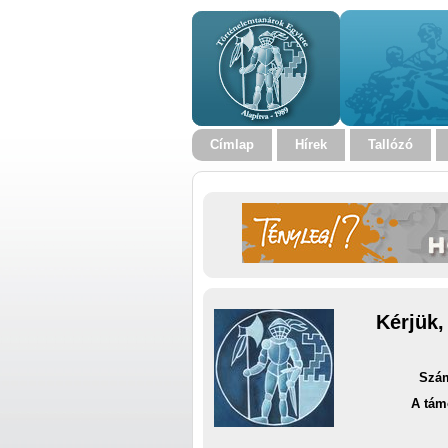
Címlap
Hírek
Tallózó
Kérjük,
Szám
A tám