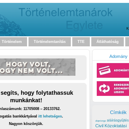
K
Történelem
Történelemtanítás
TTE
Átláthatóság
Adomány
 segíts, hogy folytathassuk
munkánkat!
laszámunk: 11705008 – 20133762.
Címkék
ogatás bankkártyával
itt lehetséges
.
aláírásgyűjtés
alapvizsga
Nagyon köszönjük.
Civil Közoktatási