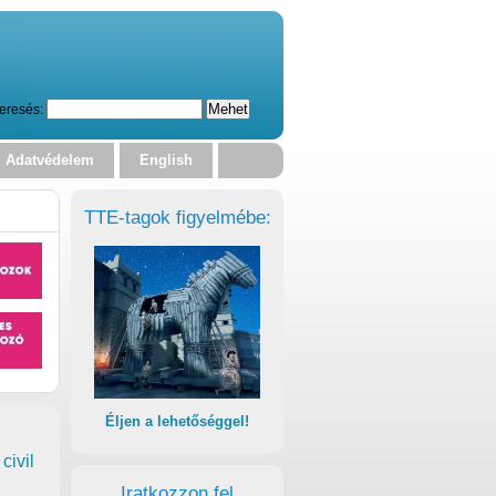
eresés:
Adatvédelem
English
TTE-tagok figyelmébe:
Éljen a lehetőséggel!
civil
Iratkozzon fel