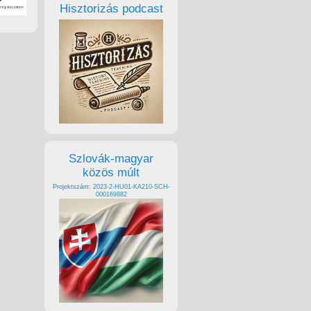
Hisztorizás podcast
Szlovák-magyar
közös múlt
Projektszám: 2023-2-HU01-KA210-SCH-
000169882