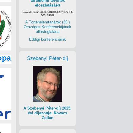
történelmi tévhitek
eloszlatásáért
Projektszám: 2023-2-HU01-KA210-SCH-
000169882
A Történelemtanárok (35.)
Országos Konferenciájának
állásfoglalása
Eddigi konferenciáink
Szebenyi Péter-díj
A Szebenyi Péter-díj 2025.
évi díjazottja: Kovács
Zoltán