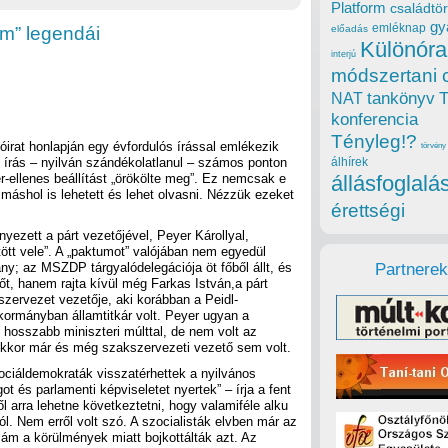
Platform
családtör
gy
emléknap
um” legendái
előadás
Különóra
interjú
módszertani 
tankönyv
NAT
konferencia
Tényleg!?
óirat honlapján egy évfordulós írással emlékezik
törvény
 írás – nyilván szándékolatlanul – számos ponton
álhírek
r-ellenes beállítást „örökölte meg”. Ez nemcsak e
állásfoglalá
t máshol is lehetett és lehet olvasni. Nézzük ezeket
érettségi
yezett a párt vezetőjével, Peyer Károllyal,
ött vele”. A „paktumot” valójában nem egyedül
Partnerek
ny; az MSZDP tárgyalódelegációja öt főből állt, és
őt, hanem rajta kívül még Farkas István,a párt
szervezet vezetője, aki korábban a Peidl-
ormányban államtitkár volt. Peyer ugyan a
l hosszabb miniszteri múlttal, de nem volt az
kkor már és még szakszervezeti vezető sem volt.
ciáldemokraták visszatérhettek a nyilvános
got és parlamenti képviseletet nyertek” – írja a fent
ől arra lehetne következtetni, hogy valamiféle alku
l. Nem erről volt szó. A szocialisták elvben már az
 ám a körülmények miatt bojkottálták azt. Az