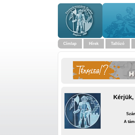
Címlap
Hírek
Tallózó
Kérjük,
Szám
A tám