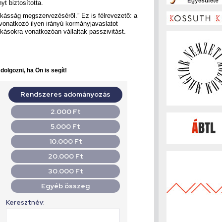
 biztosította.
kásság megszervezéséről.” Ez is félrevezető: a
onatkozó ilyen irányú kormányjavaslatot
ásokra vonatkozóan vállaltak passzivitást.
olgozni, ha Ön is segít!