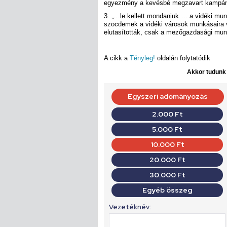
egyezmény a kevésbé megzavart kampányt
3. „…le kellett mondaniuk … a vidéki mun
szocdemek a vidéki városok munkásaira v
elutasították, csak a mezőgazdasági munk
A cikk a
Tényleg!
oldalán folytatódik
Akkor tudunk d