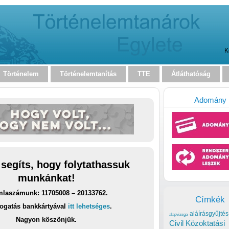
K
Történelem
Történelemtanítás
TTE
Átláthatóság
Adomány
 segíts, hogy folytathassuk
munkánkat!
laszámunk: 11705008 – 20133762.
Címkék
ogatás bankkártyával
itt lehetséges
.
aláírásgyűjtés
alapvizsga
Nagyon köszönjük.
Civil Közoktatási