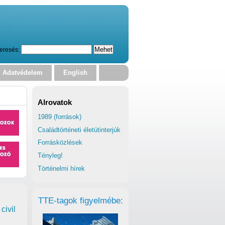
eresés:
Adatvédelem
English
Alrovatok
1989 (források)
Családtörténeti életútinterjúk
Forrásközlések
Tényleg!
Történelmi hírek
TTE-tagok figyelmébe:
civil