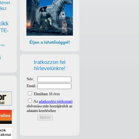
ténet
ász
cikk
TTE-
Éljen a lehetőséggel!
vita
s
Iratkozzon fel
hírlevelünkre!