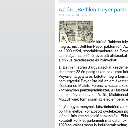
Az ún. „Bethlen-Peyer pakt
2014. március 31. hétfő, 10:10
A kitűnő Rubicon foly
meg az ún. „Bethlen-Peyer paktumról”. Az
az 1990 előtti, szociáldemokrata- és Peye
lap hibája, hasonló félrevezető állításoka
a tipikus tévedéseket és hiányokat!
1. Bethlen István „tárgyalásokat kezdemén
december 22-én pedig titkos paktumot köt
Peyerrel tárgyalta és kötötte meg a kormá
nem egyedül Peyer írta alá az emlékeztet
főtitkára és Miákits Ferenc, a vasas szak
kormányban pénzügyminiszter, a Huszár-k
legtekintélyesebb volt köztük, Miákitséná
MSZDP-nek formálisan az első embere; e
2. „Az egyezménynek köszönhetően a szo
politikai életbe, korlátozott gyülekezési jo
idézett írás összefoglaló felvezetője. Ebb
köttetett konkrét parlamenti mandátumokró
1920-as választáson is indulhattak volna;