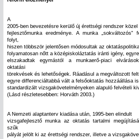
A
2005-ben bevezetésre kerülő új érettségi rendszer közel
fejlesztőmunka eredménye. A munka „sokváltozós” fe
folyt,
hiszen többször jelentősen módosultak az oktatáspolitik
folyamatosan nőtt a középiskoláztatás iránti igény, egyr
elszakadtak egymástól a munkaerő-piaci elváráso
oktatási
törekvések és lehetőségek. Ráadásul a megváltozott felt
egyre differenciáltabbá vált a felsőoktatás hozzáállása is
standardizált vizsgakövetelményeken alapuló felvételi k
(Lásd részletesebben: Horváth 2003.)
A Nemzeti alaptanterv kiadása után, 1995-ben elindult
vizsgafejlesztő munka az oktatás tartalmi megújítás
szűk
pályát jelölt ki az érettségi rendszer, illetve a vizsgakö