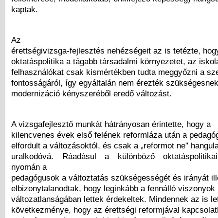
kaptak.
Az
érettségivizsga-fejlesztés nehézségeit az is tetézte, hog
oktatáspolitika a tágabb társadalmi környezetet, az iskol
felhasználókat csak kismértékben tudta meggyőzni a sze
fontosságáról, így egyáltalán nem érezték szükségesnek 
modernizáció kényszeréből eredő változást.
A vizsgafejlesztő munkát hátrányosan érintette, hogy a
kilencvenes évek első felének reformláza után a pedag
elfordult a változásoktól, és csak a „reformot ne” hangula
uralkodóvá. Ráadásul a különböző oktatáspolitikai
nyomán a
pedagógusok a változtatás szükségességét és irányát ill
elbizonytalanodtak, hogy leginkább a fennálló viszonyok
változatlanságában lettek érdekeltek. Mindennek az is let
következménye, hogy az érettségi reformjával kapcsolat