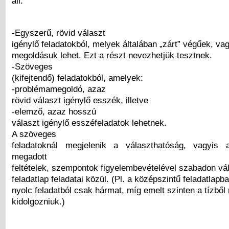
áll:
-Egyszerű, rövid választ
igénylő feladatokból, melyek általában „zárt” végűek, va
megoldásuk lehet. Ezt a részt nevezhetjük tesztnek.
-Szöveges
(kifejtendő) feladatokból, amelyek:
-problémamegoldó, azaz
rövid választ igénylő esszék, illetve
-elemző, azaz hosszú
választ igénylő esszéfeladatok lehetnek.
A szöveges
feladatoknál megjelenik a választhatóság, vagyis
megadott
feltételek, szempontok figyelembevételével szabadon vá
feladatlap feladatai közül. (Pl. a középszintű feladatlapba
nyolc feladatból csak hármat, míg emelt szinten a tízből 
kidolgozniuk.)