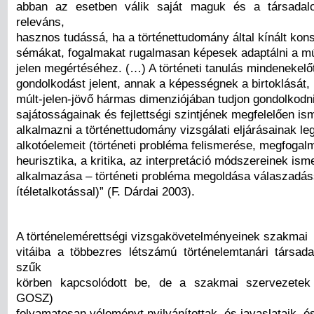
abban az esetben válik saját maguk és a társada
releváns,
hasznos tudássá, ha a történettudomány által kínált kons
sémákat, fogalmakat rugalmasan képesek adaptálni a múl
jelen megértéséhez. (…) A történeti tanulás mindenekelőt
gondolkodást jelent, annak a képességnek a birtoklását, 
múlt-jelen-jövő hármas dimenziójában tudjon gondolkodni
sajátosságainak és fejlettségi szintjének megfelelően ism
alkalmazni a történettudomány vizsgálati eljárásainak le
alkotóelemeit (történeti probléma felismerése, megfogal
heurisztika, a kritika, az interpretáció módszereinek ism
alkalmazása – történeti probléma megoldása válaszadás
ítéletalkotással)” (F. Dárdai 2003).
A történelemérettségi vizsgakövetelményeinek szakmai
vitáiba a többezres létszámú történelemtanári társad
szűk
körben kapcsolódott be, de a szakmai szervezete
GOSZ)
folyamatosan véleményt nyilvánítottak, és javaslataik, é