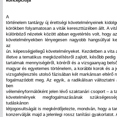
koncepciója
A
történelem tantárgy új érettségi követelményeinek kido
körökben folyamatosan a viták kereszttüzében állt. A vitá
különböző nézetek között abban egyetértés volt, hogy az
követelményekben lényegesen nagyobb hangsúllyal kel
az
ún. képességjellegű követelményeket. Kezdetben a vita 
illetve a tematikus megközelítésről zajlott, később pedig
tartalmak mennyiségéről, köréről és a vizsgaanyag belső 
magyar és egyetemes történelem, a korábbi korok és a je
vizsgafejlesztés utolsó fázisában két markánsan eltérő 
fogalmazódott meg. Az egyik, a radikálisan változtatni
ben
véleményformálóként jelen lévő szaktanári csoport – a ta
követelmények megfogalmazásának szükségess
tudáskánon
létjogosultságát is megkérdőjelezte, mondván, hogy a ta
konzerválják majd a jelenlegi rossz tanítási gyakorlatot.