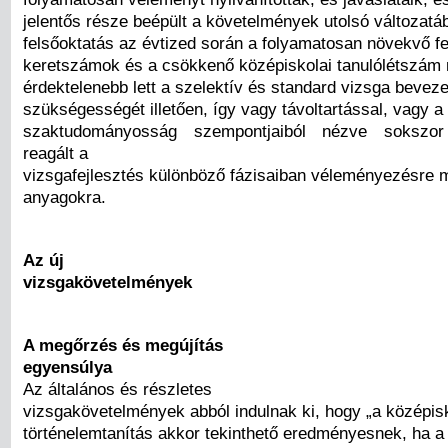
jelentős része beépült a követelmények utolsó változatá
felsőoktatás az évtized során a folyamatosan növekvő fel
keretszámok és a csökkenő középiskolai tanulólétszám 
érdektelenebb lett a szelektív és standard vizsga bevez
szükségességét illetően, így vagy távoltartással, vagy a
szaktudományosság szempontjaiból nézve sokszor 
reagált a
vizsgafejlesztés különböző fázisaiban véleményezésre 
anyagokra.
Az új
vizsgakövetelmények
A megőrzés és megújítás
egyensúlya
Az általános és részletes
vizsgakövetelmények abból indulnak ki, hogy „a középis
történelemtanítás akkor tekinthető eredményesnek, ha a