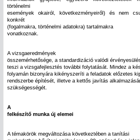
történelmi
események okairól, következményeiről) és nem cs
konkrét
(fogalmakra, történelmi adatokra) tartalmakra
vonatkoznak.
A vizsgaeredmények
összemérhetősége, a standardizáció valódi érvényesül
teszi a vizsgafejlesztés további folytatását. Mindez a ké
folyamán bizonyára kikényszeríti a feladatok előzetes k
rendszerbe építését, illetve a kettős javítás alkalmazás
szükségességét.
A
felkészítő munka új elemei
A témakörök megváltozása következtében a tanítási