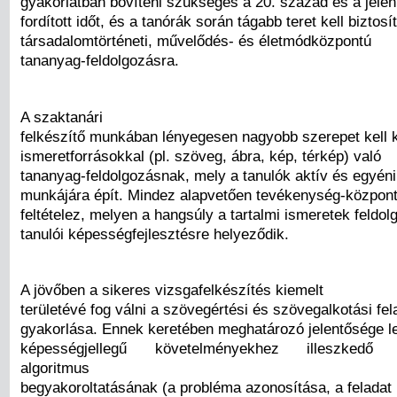
gyakorlatban bővíteni szükséges a 20. század és a jelen
fordított időt, és a tanórák során tágabb teret kell biztosí
társadalomtörténeti, művelődés- és életmódközpontú
tananyag-feldolgozásra.
A szaktanári
felkészítő munkában lényegesen nagyobb szerepet kell 
ismeretforrásokkal (pl. szöveg, ábra, kép, térkép) való
tananyag-feldolgozásnak, mely a tanulók aktív és egyén
munkájára épít. Mindez alapvetően tevékenység-központú
feltételez, melyen a hangsúly a tartalmi ismeretek feldol
tanulói képességfejlesztésre helyeződik.
A jövőben a sikeres vizsgafelkészítés kiemelt
területévé fog válni a szövegértési és szövegalkotási fe
gyakorlása. Ennek keretében meghatározó jelentősége l
képességjellegű követelményekhez illeszkedő s
algoritmus
begyakoroltatásának (a probléma azonosítása, a feladat