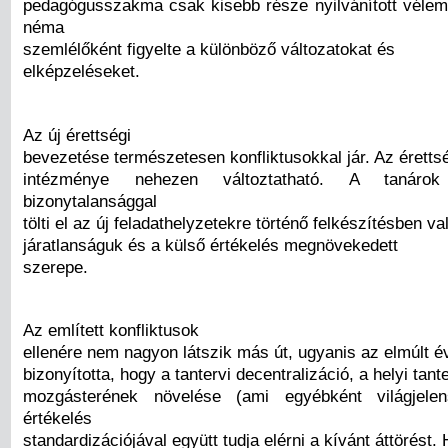
pedagógusszakma csak kisebb része nyilvánított vélem
néma
szemlélőként figyelte a különböző változatokat és
elképzeléseket.
Az új érettségi
bevezetése természetesen konfliktusokkal jár. Az éretts
intézménye nehezen változtatható. A tanáro
bizonytalansággal
tölti el az új feladathelyzetekre történő felkészítésben va
járatlanságuk és a külső értékelés megnövekedett
szerepe.
Az említett konfliktusok
ellenére nem nagyon látszik más út, ugyanis az elmúlt év
bizonyította, hogy a tantervi decentralizáció, a helyi tan
mozgásterének növelése (ami egyébként világjele
értékelés
standardizációjával együtt tudja elérni a kívánt áttörést.