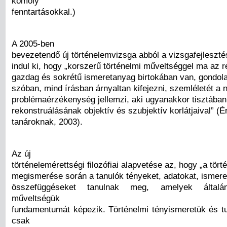
komoly
fenntartásokkal.)
A 2005-ben
bevezetendő új történelemvizsga abból a vizsgafejleszté
indul ki, hogy „korszerű történelmi műveltséggel ma az r
gazdag és sokrétű ismeretanyag birtokában van, gondola
szóban, mind írásban árnyaltan kifejezni, szemléletét a n
problémaérzékenység jellemzi, aki ugyanakkor tisztában
rekonstruálásának objektív és szubjektív korlátjaival” (Ér
tanároknak, 2003).
Az új
történelemérettségi filozófiai alapvetése az, hogy „a tör
megismerése során a tanulók tényeket, adatokat, ismere
összefüggéseket tanulnak meg, amelyek általán
műveltségük
fundamentumát képezik. Történelmi tényismeretük és 
csak