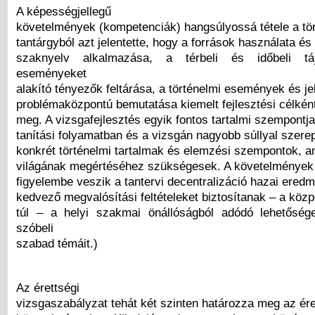
A képességjellegű
követelmények (kompetenciák) hangsúlyossá tétele a tö
tantárgyból azt jelentette, hogy a források használata és
szaknyelv alkalmazása, a térbeli és időbeli tá
eseményeket
alakító tényezők feltárása, a történelmi események és j
problémaközpontú bemutatása kiemelt fejlesztési célkén
meg. A vizsgafejlesztés egyik fontos tartalmi szempontja
tanítási folyamatban és a vizsgán nagyobb súllyal szere
konkrét történelmi tartalmak és elemzési szempontok, a
világának megértéséhez szükségesek. A követelmények
figyelembe veszik a tantervi decentralizáció hazai eredm
kedvező megvalósítási feltételeket biztosítanak – a köz
túl – a helyi szakmai önállóságból adódó lehetőség
szóbeli
szabad témáit.)
Az érettségi
vizsgaszabályzat tehát két szinten határozza meg az ére