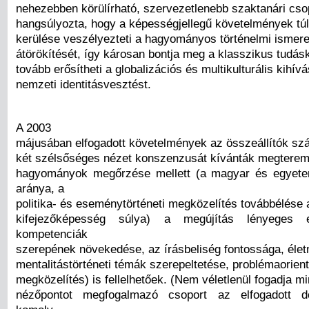
nehezebben körülírható, szervezetlenebb szaktanári csop
hangsúlyozta, hogy a képességjellegű követelmények túl
kerülése veszélyezteti a hagyományos történelmi ismeret
átörökítését, így károsan bontja meg a klasszikus tudás
tovább erősítheti a globalizációs és multikulturális kihív
nemzeti identitásvesztést.
A 2003
májusában elfogadott követelmények az összeállítók szá
két szélsőséges nézet konszenzusát kívánták megterem
hagyományok megőrzése mellett (a magyar és egyete
aránya, a
politika- és eseménytörténeti megközelítés továbbélése 
kifejezőképesség súlya) a megújítás lényeges 
kompetenciák
szerepének növekedése, az írásbeliség fontossága, éle
mentalitástörténeti témák szerepeltetése, problémaorient
megközelítés) is fellelhetőek. (Nem véletlenül fogadja mi
nézőpontot megfogalmazó csoport az elfogadott d