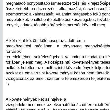
meghaladó bonyolultabb ismeretszerzési és kifejezőkép
összetettebb rendszerezési, alkalmazási, összehasonlít
szempontok alkalmazását, valamint magasabb fokú gond
műveleteket, önállóbb ítéletalkotási készségeket, tovább
tények, adatok tágabb körének ismeretét követeli meg.
A két szint közötti különbség az adott téma
megközelítési módjában, a tényanyag mennyiségébe
források
terjedelmében, sokféleségében, valamint a feladatok elt
fokában jelenik meg. A középszintű követelmények teljes
nélkülözhetetlen az emelt szintű követelmények teljesít
azokat az emelt szint követelményei között nem tüntetik 
vizsgázónak az emelt szinten értelemszerűen teljesítenie
is.
A követelmények két szintjével a
vizsgadokumentumok az elvárható tudás differenciált ér
ajánlják fel azzal a céllal, hogy szakmailag korrekt mód