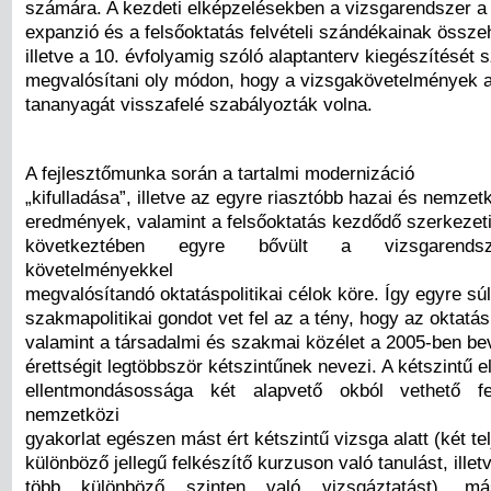
számára. A kezdeti elképzelésekben a vizsgarendszer a 
expanzió és a felsőoktatás felvételi szándékainak össze
illetve a 10. évfolyamig szóló alaptanterv kiegészítését
megvalósítani oly módon, hogy a vizsgakövetelmények a
tananyagát visszafelé szabályozták volna.
A fejlesztőmunka során a tartalmi modernizáció
„kifulladása”, illetve az egyre riasztóbb hazai és nemzet
eredmények, valamint a felsőoktatás kezdődő szerkezeti
következtében egyre bővült a vizsgarendszer
követelményekkel
megvalósítandó oktatáspolitikai célok köre. Így egyre s
szakmapolitikai gondot vet fel az a tény, hogy az oktatásp
valamint a társadalmi és szakmai közélet a 2005-ben b
érettségit legtöbbször kétszintűnek nevezi. A kétszintű 
ellentmondásossága két alapvető okból vethető f
nemzetközi
gyakorlat egészen mást ért kétszintű vizsga alatt (két te
különböző jellegű felkészítő kurzuson való tanulást, illet
több különböző szinten való vizsgáztatást), m