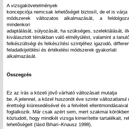
A vizsgakövetelmények
koncepciója nemcsak lehetőséget biztosít, de el is várja
módszerek változatos alkalmazását, a feldolgoz
mindenkori
adaptálását, súlyozását, ha szükséges, szelektálását, il
kiválasztott témákban való elmélyülést, valamint a tanul
felkészültségi és felkészítési szintjéhez igazodó, differen
feladatkijelölési és értékelési módszerek gyakorlati
alkalmazását.
Összegzés
Ez az írás a közeli jövő várható változásait mutatja
be. A jelennel, a közel huszonöt éve szinte változatlanu
érettségi kiüresedésével és a felvételi ellentmondásaiva
foglalkozik. Már csak azért sem, mert szakmai körökbe
köztudott, hogy mindkét vizsga kimerítette tartalékait, r
lehetőségeit (lásd Bihari–Knausz 1998).