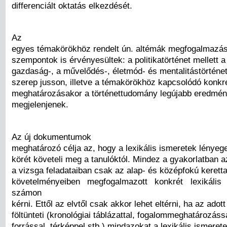
differenciált oktatás elkezdését.
Az
egyes témakörökhöz rendelt ún. altémák megfogalmazás
szempontok is érvényesültek: a politikatörténet mellett a
gazdaság-, a művelődés-, életmód- és mentalitástörténet
szerep jusson, illetve a témakörökhöz kapcsolódó konkré
meghatározásakor a történettudomány legújabb eredmény
megjelenjenek.
Az új dokumentumok
meghatározó célja az, hogy a lexikális ismeretek lénye
körét követeli meg a tanulóktól. Mindez a gyakorlatban az
a vizsga feladataiban csak az alap- és középfokú kerett
követelményeiben megfogalmazott konkrét lexikális 
számon
kérni. Ettől az elvtől csak akkor lehet eltérni, ha az adott
föltünteti (kronológiai táblázattal, fogalommeghatározás
forrással, térképpel stb.) mindazokat a lexikális ismeret