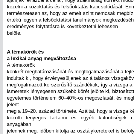
kezelni a közoktatás és felsőoktatás kapcsolódását. Enne
természetesen az, hogy az emelt szint nemcsak megbízh
értékű legyen a felsőoktatási tanulmányok megkezdésé
eredményes folytatásra is következtetni lehessen
belőle.
A témakörök és
a lexikai anyag megváltozása
A témakörök
konkrét meghatározásánál és megfogalmazásánál a fejle
indultak ki, hogy érvényesüljenek az általános vizsgak
megfogalmazott korszerűsítő szándékok, így a vizsga a l
ismeretek lényegesen szűkebb körét jelölte ki, biztosíto
egyetemes történelem 60–40%-os megoszlását, és meg
jelent
meg a 19–20. század története. Azáltal, hogy a vizsga ké
közötti lényeges tartalmi és egyéb különbségek 
anyagában
jelennek meg, időben kitolja az osztálykereteket is befol