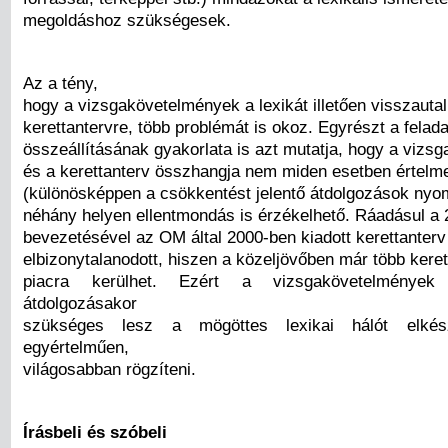
megoldáshoz szükségesek.
Az a tény,
hogy a vizsgakövetelmények a lexikát illetően visszauta
kerettantervre, több problémát is okoz. Egyrészt a felad
összeállításának gyakorlata is azt mutatja, hogy a viz
és a kerettanterv összhangja nem miden esetben értelm
(különösképpen a csökkentést jelentő átdolgozások nyomá
néhány helyen ellentmondás is érzékelhető. Ráadásul a
bevezetésével az OM által 2000-ben kiadott kerettanterv 
elbizonytalanodott, hiszen a közeljövőben már több keret
piacra kerülhet. Ezért a vizsgakövetelménye
átdolgozásakor
szükséges lesz a mögöttes lexikai hálót elkés
egyértelműen,
világosabban rögzíteni.
Írásbeli és szóbeli