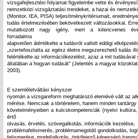
vizsgafejlesztési folyamat figyelembe vette és érvényesí
nemzetközi vizsgáztatási trendeket, a hazai és nemzet
(Monitor, IEA, PISA) teljesítménykritériumait, eredménye
tudás értelmezésében bekövetkezett változásokkal. Erre 
mutatkozott nagy igény, mert a kilencvenes évek
forradalma
alapvetően átértékelte a tudásról vallott eddigi elképzelé
„szertefoszlatta az egész életre megszerezhető tudás ill
felértékelte az információkezelést, azaz a mit tudásáva
általában a hogyan tudását” (Jelentés a magyar közoktat
2003).
E szemléletváltási kényszer
nyomán a vizsgareform meghatározó elemévé vált az al
mérése. Nemcsak a történelem, hanem minden tantárgy 
követelményeiben a kulcskompetenciák (nyelvi kultúra
értő
olvasás, érvelés, szövegalkotás, információk kezelése,
problémafelismerés, problémamegoldó gondolkodás, logi
felismerése, modellalkotás, önkifejező képesség) hangs