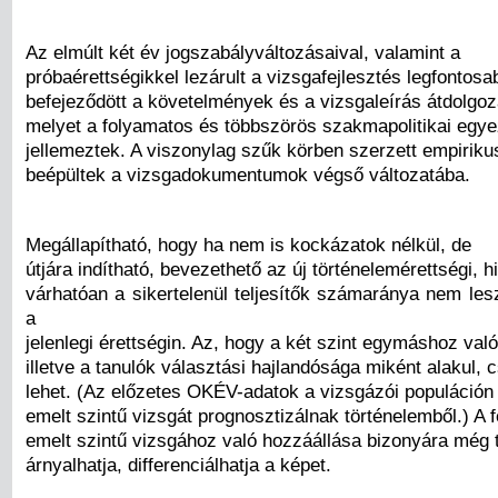
Az elmúlt két év jogszabályváltozásaival, valamint a
próbaérettségikkel lezárult a vizsgafejlesztés legfontos
befejeződött a követelmények és a vizsgaleírás átdolgoz
melyet a folyamatos és többszörös szakmapolitikai egy
jellemeztek. A viszonylag szűk körben szerzett empiriku
beépültek a vizsgadokumentumok végső változatába.
Megállapítható, hogy ha nem is kockázatok nélkül, de
útjára indítható, bevezethető az új történelemérettségi, h
várhatóan a sikertelenül teljesítők számaránya nem les
a
jelenlegi érettségin. Az, hogy a két szint egymáshoz val
illetve a tanulók választási hajlandósága miként alakul, 
lehet. (Az előzetes OKÉV-adatok a vizsgázói populáción
emelt szintű vizsgát prognosztizálnak történelemből.) A 
emelt szintű vizsgához való hozzáállása bizonyára még 
árnyalhatja, differenciálhatja a képet.