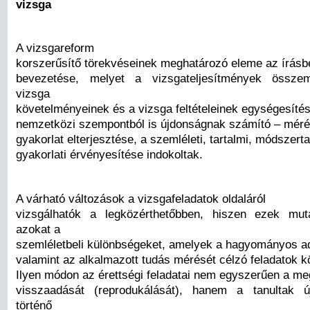
vizsga
A vizsgareform
korszerűsítő törekvéseinek meghatározó eleme az írásbe
bevezetése, melyet a vizsgateljesítmények össze
vizsga
követelményeinek és a vizsga feltételeinek egységesítés
nemzetközi szempontból is újdonságnak számító – mérés
gyakorlat elterjesztése, a szemléleti, tartalmi, módszert
gyakorlati érvényesítése indokoltak.
A várható változások a vizsgafeladatok oldaláról
vizsgálhatók a legközérthetőbben, hiszen ezek muta
azokat a
szemléletbeli különbségeket, amelyek a hagyományos a
valamint az alkalmazott tudás mérését célzó feladatok k
Ilyen módon az érettségi feladatai nem egyszerűen a me
visszaadását (reprodukálását), hanem a tanultak ú
történő