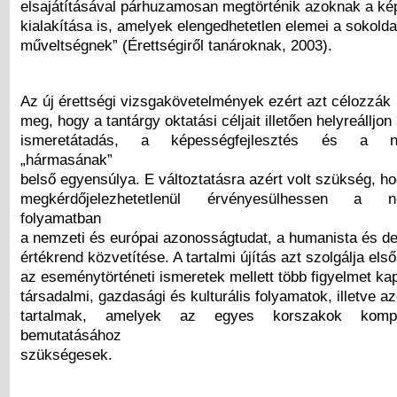
elsajátításával párhuzamosan megtörténik azoknak a k
kialakítása is, amelyek elengedhetetlen elemei a sokolda
műveltségnek” (Érettségiről tanároknak, 2003).
Az új érettségi vizsgakövetelmények ezért azt célozzák
meg, hogy a tantárgy oktatási céljait illetően helyreálljon
ismeretátadás, a képességfejlesztés és a no
„hármasának”
belső egyensúlya. E változtatásra azért volt szükség, h
megkérdőjelezhetetlenül érvényesülhessen a neve
folyamatban
a nemzeti és európai azonosságtudat, a humanista és d
értékrend közvetítése. A tartalmi újítás azt szolgálja el
az eseménytörténeti ismeretek mellett több figyelmet ka
társadalmi, gazdasági és kulturális folyamatok, illetve a
tartalmak, amelyek az egyes korszakok kompl
bemutatásához
szükségesek.