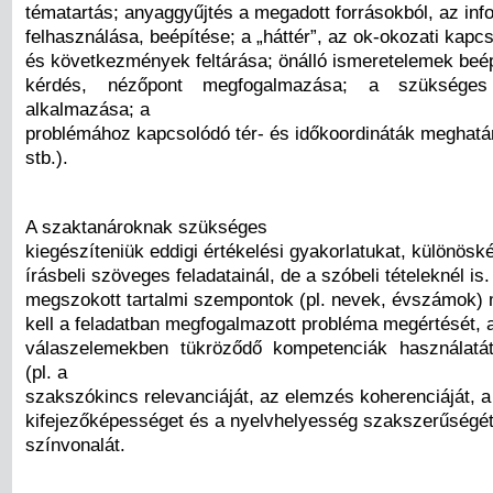
tématartás; anyaggyűjtés a megadott forrásokból, az inf
felhasználása, beépítése; a „háttér”, az ok-okozati kapcs
és következmények feltárása; önálló ismeretelemek beép
kérdés, nézőpont megfogalmazása; a szükséges
alkalmazása; a
problémához kapcsolódó tér- és időkoordináták meghat
stb.).
A szaktanároknak szükséges
kiegészíteniük eddigi értékelési gyakorlatukat, különös
írásbeli szöveges feladatainál, de a szóbeli tételeknél is
megszokott tartalmi szempontok (pl. nevek, évszámok) me
kell a feladatban megfogalmazott probléma megértését, a
válaszelemekben tükröződő kompetenciák használatát
(pl. a
szakszókincs relevanciáját, az elemzés koherenciáját, a
kifejezőképességet és a nyelvhelyesség szakszerűségét
színvonalát.