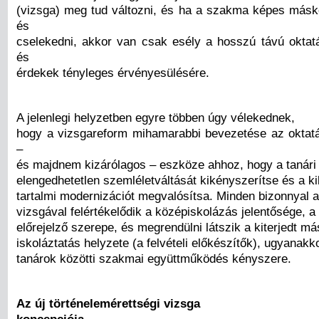
(vizsga) meg tud változni, és ha a szakma képes másk
és
cselekedni, akkor van csak esély a hosszú távú oktatás
és
érdekek tényleges érvényesülésére.
A jelenlegi helyzetben egyre többen úgy vélekednek,
hogy a vizsgareform mihamarabbi bevezetése az oktatás
–
és majdnem kizárólagos – eszköze ahhoz, hogy a tanár
elengedhetetlen szemléletváltását kikényszerítse és a ki
tartalmi modernizációt megvalósítsa. Minden bizonnyal az
vizsgával felértékelődik a középiskolázás jelentősége, a
előrejelző szerepe, és megrendülni látszik a kiterjedt má
iskoláztatás helyzete (a felvételi előkészítők), ugyanak
tanárok közötti szakmai együttműködés kényszere.
Az új történelemérettségi vizsga