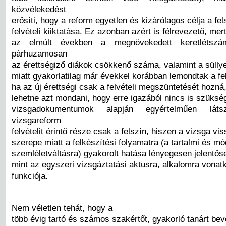
közvélekedést
erősíti, hogy a reform egyetlen és kizárólagos célja a fel
felvételi kiiktatása. Ez azonban azért is félrevezető, me
az elmúlt években a megnövekedett keretlétsz
párhuzamosan
az érettségiző diákok csökkenő száma, valamint a sülly
miatt gyakorlatilag már évekkel korábban lemondtak a felv
ha az új érettségi csak a felvételi megszüntetését hozná
lehetne azt mondani, hogy erre igazából nincs is szüksé
vizsgadokumentumok alapján egyértelműen lát
vizsgareform
felvételit érintő része csak a felszín, hiszen a vizsga v
szerepe miatt a felkészítési folyamatra (a tartalmi és mó
szemléletváltásra) gyakorolt hatása lényegesen jelentős
mint az egyszeri vizsgáztatási aktusra, alkalomra vonat
funkciója.
Nem véletlen tehát, hogy a
több évig tartó és számos szakértőt, gyakorló tanárt be