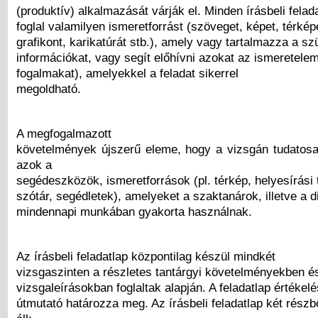
(produktív) alkalmazását várják el. Minden írásbeli fela
foglal valamilyen ismeretforrást (szöveget, képet, térkép
grafikont, karikatúrát stb.), amely vagy tartalmazza a s
információkat, vagy segít előhívni azokat az ismeretelem
fogalmakat), amelyekkel a feladat sikerrel
megoldható.
A megfogalmazott
követelmények újszerű eleme, hogy a vizsgán tudatos
azok a
segédeszközök, ismeretforrások (pl. térkép, helyesírási
szótár, segédletek), amelyeket a szaktanárok, illetve a d
mindennapi munkában gyakorta használnak.
Az írásbeli feladatlap központilag készül mindkét
vizsgaszinten a részletes tantárgyi követelményekben é
vizsgaleírásokban foglaltak alapján. A feladatlap értékelé
útmutató határozza meg. Az írásbeli feladatlap két részb