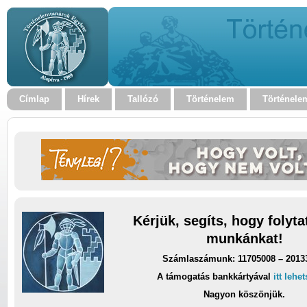
Címlap
Hírek
Tallózó
Történelem
Történele
Kérjük, segíts, hogy folyt
munkánkat!
Számlaszámunk: 11705008 – 2013
A támogatás bankkártyával
itt lehe
Nagyon köszönjük.