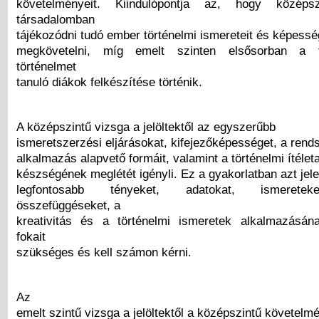
követelményeit. Kiindulópontja az, hogy közép
társadalomban
tájékozódni tudó ember történelmi ismereteit és képesség
megkövetelni, míg emelt szinten elsősorban a fe
történelmet
tanuló diákok felkészítése történik.
A középszintű vizsga a jelöltektől az egyszerűbb
ismeretszerzési eljárásokat, kifejezőképességet, a rend
alkalmazás alapvető formáit, valamint a történelmi ítélet
készségének meglétét igényli. Ez a gyakorlatban azt jele
legfontosabb tényeket, adatokat, ismeretek
összefüggéseket, a
kreativitás és a történelmi ismeretek alkalmazásán
fokait
szükséges és kell számon kérni.
Az
emelt szintű vizsga a jelöltektől a középszintű követelm