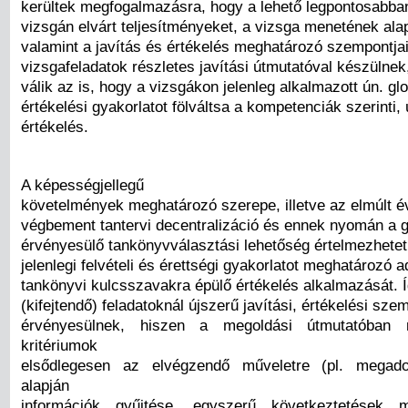
kerültek megfogalmazásra, hogy a lehető legpontosabban
vizsgán elvárt teljesítményeket, a vizsga menetének ala
valamint a javítás és értékelés meghatározó szempontjai
vizsgafeladatok részletes javítási útmutatóval készülnek
válik az is, hogy a vizsgákon jelenleg alkalmazott ún. glo
értékelési gyakorlatot fölváltsa a kompetenciák szerinti, 
értékelés.
A képességjellegű
követelmények meghatározó szerepe, illetve az elmúlt é
végbement tantervi decentralizáció és ennek nyomán a g
érvényesülő tankönyvválasztási lehetőség értelmezhetet
jelenlegi felvételi és érettségi gyakorlatot meghatározó 
tankönyvi kulcsszavakra épülő értékelés alkalmazását. 
(kifejtendő) feladatoknál újszerű javítási, értékelési sz
érvényesülnek, hiszen a megoldási útmutatóban m
kritériumok
elsődlegesen az elvégzendő műveletre (pl. megad
alapján
információk gyűjtése, egyszerű következtetések 