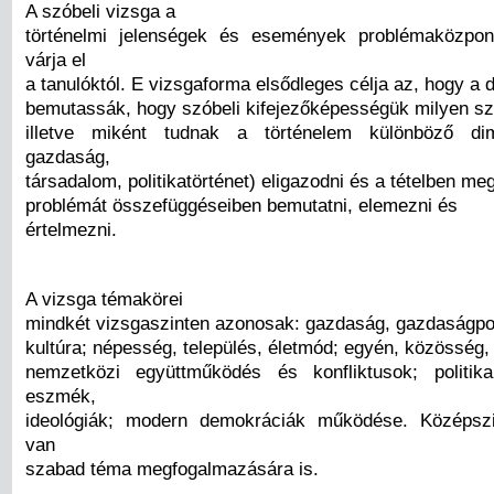
A szóbeli vizsga a
történelmi jelenségek és események problémaközpon
várja el
a tanulóktól. E vizsgaforma elsődleges célja az, hogy a 
bemutassák, hogy szóbeli kifejezőképességük milyen szí
illetve miként tudnak a történelem különböző dim
gazdaság,
társadalom, politikatörténet) eligazodni és a tételben me
problémát összefüggéseiben bemutatni, elemezni és
értelmezni.
A vizsga témakörei
mindkét vizsgaszinten azonosak: gazdaság, gazdaságpol
kultúra; népesség, település, életmód; egyén, közösség,
nemzetközi együttműködés és konfliktusok; politika
eszmék,
ideológiák; modern demokráciák működése. Középszi
van
szabad téma megfogalmazására is.