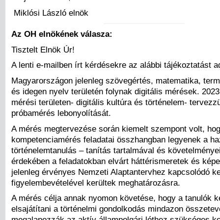
Miklósi László elnök
Az OH elnökének válasza:
Tisztelt Elnök Úr!
A lenti e-mailben írt kérdésekre az alábbi tájékoztatást 
Magyarországon jelenleg szövegértés, matematika, ter
és idegen nyelv területén folynak digitális mérések. 2023
mérési területen- digitális kultúra és történelem- tervezzü
próbamérés lebonyolítását.
A mérés megtervezése során kiemelt szempont volt, hog
kompetenciamérés feladatai összhangban legyenek a ha
történelemtanulás – tanítás tartalmával és követelménye
érdekében a feladatokban elvárt háttérismeretek és kép
jelenleg érvényes Nemzeti Alaptantervhez kapcsolódó ke
figyelembevételével kerültek meghatározásra.
A mérés célja annak nyomon követése, hogy a tanulók 
elsajátítani a történelmi gondolkodás mindazon összetev
megalapozzák az aktív állampolgári léthez szükséges k