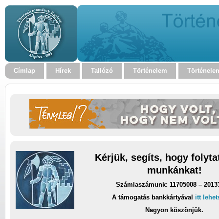
Címlap
Hírek
Tallózó
Történelem
Történele
Kérjük, segíts, hogy folyt
munkánkat!
Számlaszámunk: 11705008 – 2013
A támogatás bankkártyával
itt lehe
Nagyon köszönjük.