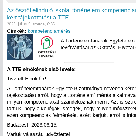
Az ősztől elinduló iskolai történelem kompetenci
kért tájékoztatást a TTE
2023. július 5. szerda, 6:35
Címkék:
kompetenciamérés
A Történelemtanárok Egylete el
levélváltásai az Oktatási Hivatal
A TTE elnökének első levele:
Tisztelt Elnök Úr!
A Történelemtanárok Egylete Bizottmánya nevében kére
tájékoztatást arról, hogy a „történelem” mérés alkalmáva
milyen kompetenciákat szándékoznak mérni. Azt is szü
tartjuk, hogy a kollégák ismerjék, hogy milyen módszerek
ezen kompetenciák felmérését, ezért kérjük, erről is inf
Budapest, 2023.06.15.
Várjuk válaszát, üdvözlettel