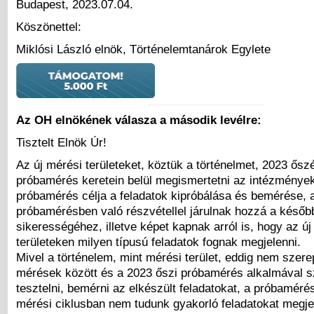
Budapest, 2023.07.04.
Köszönettel:
Miklósi László elnök, Történelemtanárok Egylete
Az OH elnökének válasza a második levélre:
Tisztelt Elnök Úr!
Az új mérési területeket, köztük a történelmet, 2023 ősz
próbamérés keretein belül megismertetni az intézmények
próbamérés célja a feladatok kipróbálása és bemérése, a
próbamérésben való részvétellel járulnak hozzá a későb
sikerességéhez, illetve képet kapnak arról is, hogy az új
területeken milyen típusú feladatok fognak megjelenni.
Mivel a történelem, mint mérési terület, eddig nem szerepe
mérések között és a 2023 őszi próbamérés alkalmával s
tesztelni, bemérni az elkészült feladatokat, a próbamérés
mérési ciklusban nem tudunk gyakorló feladatokat megjel