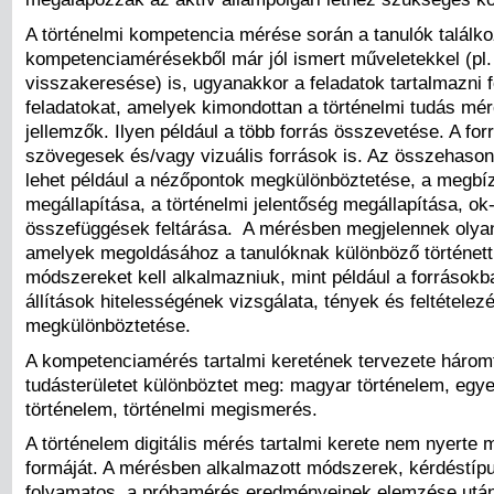
A történelmi kompetencia mérése során a tanulók találk
kompetenciamérésekből már jól ismert műveletekkel (pl.
visszakeresése) is, ugyanakkor a feladatok tartalmazni 
feladatokat, amelyek kimondottan a történelmi tudás mé
jellemzők. Ilyen például a több forrás összevetése. A for
szövegesek és/vagy vizuális források is. Az összehasonl
lehet például a nézőpontok megkülönböztetése, a megbí
megállapítása, a történelmi jelentőség megállapítása, ok
összefüggések feltárása. A mérésben megjelennek olyan 
amelyek megoldásához a tanulóknak különböző történet
módszereket kell alkalmazniuk, mint például a forrásokb
állítások hitelességének vizsgálata, tények és feltételez
megkülönböztetése.
A kompetenciamérés tartalmi keretének tervezete három
tudásterületet különböztet meg: magyar történelem, egy
történelem, történelmi megismerés.
A történelem digitális mérés tartalmi kerete nem nyerte 
formáját. A mérésben alkalmazott módszerek, kérdéstípu
folyamatos, a próbamérés eredményeinek elemzése után