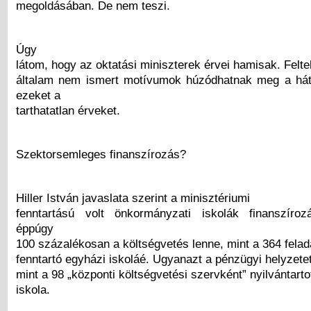
megoldásában. De nem teszi.
Úgy
látom, hogy az oktatási miniszterek érvei hamisak. Felt
általam nem ismert motívumok húzódhatnak meg a hát
ezeket a
tarthatatlan érveket.
Szektorsemleges finanszírozás?
Hiller István javaslata szerint a minisztériumi
fenntartású volt önkormányzati iskolák finanszíroz
éppúgy
100 százalékosan a költségvetés lenne, mint a 364 felada
fenntartó egyházi iskoláé. Ugyanazt a pénzügyi helyzete
mint a 98 „központi költségvetési szervként” nyilvántarto
iskola.