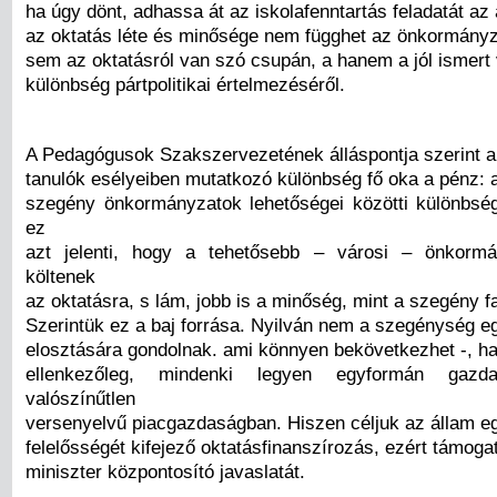
ha úgy dönt, adhassa át az iskolafenntartás feladatát az
az oktatás léte és minősége nem függhet az önkormányzat
sem az oktatásról van szó csupán, a hanem a jól ismert 
különbség pártpolitikai értelmezéséről.
A Pedagógusok Szakszervezetének álláspontja szerint a
tanulók esélyeiben mutatkozó különbség fő oka a pénz: 
szegény önkormányzatok lehetőségei közötti különbség
ez
azt jelenti, hogy a tehetősebb – városi – önkormá
költenek
az oktatásra, s lám, jobb is a minőség, mint a szegény f
Szerintük ez a baj forrása. Nyilván nem a szegénység e
elosztására gondolnak. ami könnyen bekövetkezhet -, 
ellenkezőleg, mindenki legyen egyformán gaz
valószínűtlen
versenyelvű piacgazdaságban. Hiszen céljuk az állam 
felelősségét kifejező oktatásfinanszírozás, ezért támoga
miniszter központosító javaslatát.