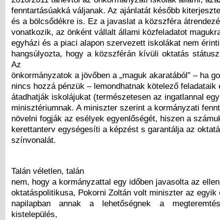
fenntartásúakká váljanak. Az ajánlatát később kiterjeszt
és a bölcsődékre is. Ez a javaslat a közszféra átrendez
vonatkozik, az önként vállalt állami közfeladatot magukra
egyházi és a piaci alapon szervezett iskolákat nem érinti.
hangsúlyozta, hogy a közszférán kívüli oktatás státusz
Az
önkormányzatok a jövőben a „maguk akaratából” – ha go
nincs hozzá pénzük – lemondhatnak kötelező feladataik e
átadhatják iskolájukat (természetesen az ingatlannal együ
minisztériumnak. A miniszter szerint a kormányzati fennt
növelni fogják az esélyek egyenlőségét, hiszen a számuk
kerettanterv egységesíti a képzést s garantálja az oktat
színvonalát.
Talán véletlen, talán
nem, hogy a kormányzattal egy időben javasolta az elle
oktatáspolitikusa, Pokorni Zoltán volt miniszter az egyik 
napilapban annak a lehetőségnek a megteremté
kistelepülés,