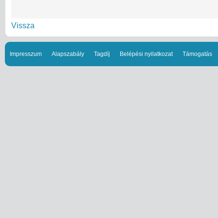
Vissza
Impresszum
Alapszabály
Tagdíj
Belépési nyilatkozat
Támogatás