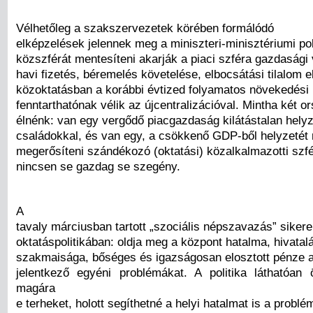
Vélhetőleg a szakszervezetek körében formálódó
elképzelések jelennek meg a miniszteri-minisztériumi pol
közszférát mentesíteni akarják a piaci szféra gazdasági 
havi fizetés, béremelés követelése, elbocsátási tilalom e
közoktatásban a korábbi évtized folyamatos növekedési p
fenntarthatónak vélik az újcentralizációval. Mintha két 
élnénk: van egy vergődő piacgazdaság kilátástalan helyz
családokkal, és van egy, a csökkenő GDP-ből helyzetét 
megerősíteni szándékozó (oktatási) közalkalmazotti szf
nincsen se gazdag se szegény.
A
tavaly márciusban tartott „szociális népszavazás” sikere
oktatáspolitikában: oldja meg a központ hatalma, hivatal
szakmaisága, bőséges és igazságosan elosztott pénze a 
jelentkező egyéni problémákat. A politika láthatóa
magára
e terheket, holott segíthetné a helyi hatalmat is a probl