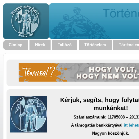
Címlap
Hírek
Tallózó
Történelem
Történele
Kérjük, segíts, hogy folyt
munkánkat!
Számlaszámunk: 11705008 – 2013
A támogatás bankkártyával
itt lehe
Nagyon köszönjük.