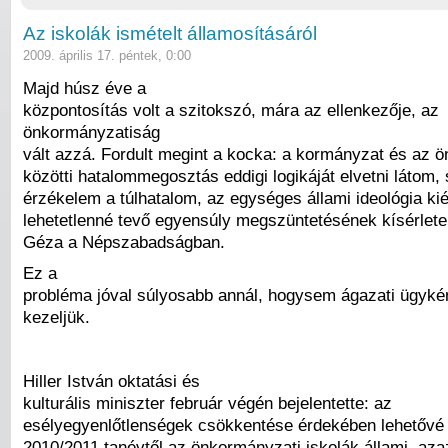
Az iskolák ismételt államosításáról
2009. április 17. péntek, 0:00
Majd húsz éve a
központosítás volt a szitokszó, mára az ellenkezője, az
önkormányzatiság
vált azzá. Fordult megint a kocka: a kormányzat és az
közötti hatalommegosztás eddigi logikáját elvetni látom,
érzékelem a túlhatalom, az egységes állami ideológia kié
lehetetlenné tevő egyensúly megszüntetésének kísérletei
Géza a Népszabadságban.
Ez a
probléma jóval súlyosabb annál, hogysem ágazati ügyké
kezeljük.
Hiller István oktatási és
kulturális miniszter február végén bejelentette: az
esélyegyenlőtlenségek csökkentése érdekében lehetővé 
2010/2011 tanévtől az önkormányzati iskolák állami, aza