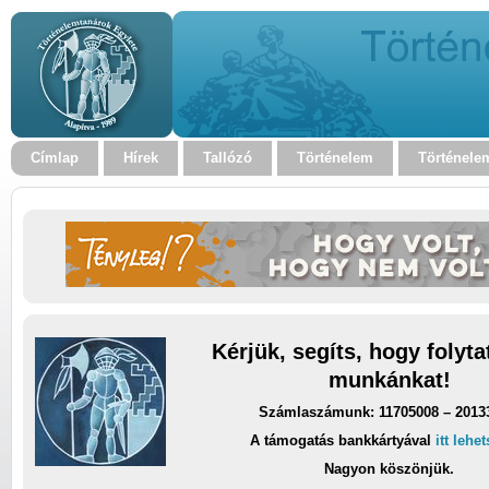
Címlap
Hírek
Tallózó
Történelem
Történele
Kérjük, segíts, hogy folyt
munkánkat!
Számlaszámunk: 11705008 – 2013
A támogatás bankkártyával
itt lehe
Nagyon köszönjük.