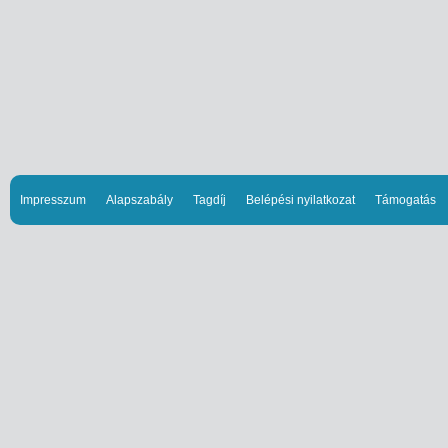
Impresszum
Alapszabály
Tagdíj
Belépési nyilatkozat
Támogatás