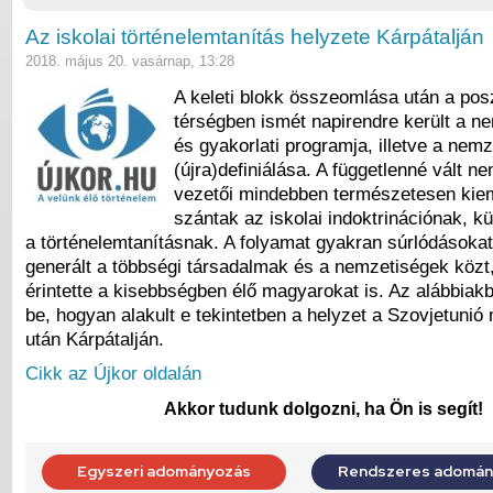
Az iskolai történelemtanítás helyzete Kárpátalján
2018. május 20. vasárnap, 13:28
A keleti blokk összeomlása után a pos
térségben ismét napirendre került a ne
és gyakorlati programja, illetve a nemze
(újra)definiálása. A függetlenné vált 
vezetői mindebben természetesen kie
szántak az iskolai indoktrinációnak, k
a történelemtanításnak. A folyamat gyakran súrlódásokat
generált a többségi társadalmak és a nemzetiségek közt
érintette a kisebbségben élő magyarokat is. Az alábbia
be, hogyan alakult e tekintetben a helyzet a Szovjetuni
után Kárpátalján.
Cikk az Újkor oldalán
Akkor tudunk dolgozni, ha Ön is segít!