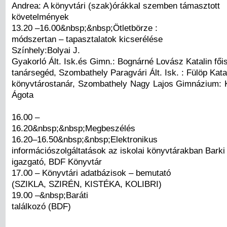
Andrea: A könyvtári (szak)órákkal szemben támasztott
követelmények
13.20 –16.00&nbsp;&nbsp;Ötletbörze :
módszertan – tapasztalatok kicserélése
Színhely:Bolyai J.
Gyakorló Ált. Isk.és Gimn.: Bognárné Lovász Katalin főis
tanársegéd, Szombathely Paragvári Ált. Isk. : Fülöp Kata
könyvtárostanár, Szombathely Nagy Lajos Gimnázium:
Ágota
16.00 –
16.20&nbsp;&nbsp;Megbeszélés
16.20–16.50&nbsp;&nbsp;Elektronikus
információszolgáltatások az iskolai könyvtárakban Barki 
igazgató, BDF Könyvtár
17.00 – Könyvtári adatbázisok – bemutató
(SZIKLA, SZIRÉN, KISTÉKA, KOLIBRI)
19.00 –&nbsp;Baráti
találkozó (BDF)