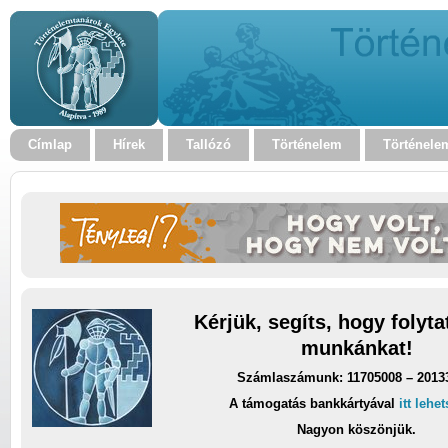
Címlap
Hírek
Tallózó
Történelem
Történele
Kérjük, segíts, hogy folyt
munkánkat!
Számlaszámunk: 11705008 – 2013
A támogatás bankkártyával
itt lehe
Nagyon köszönjük.