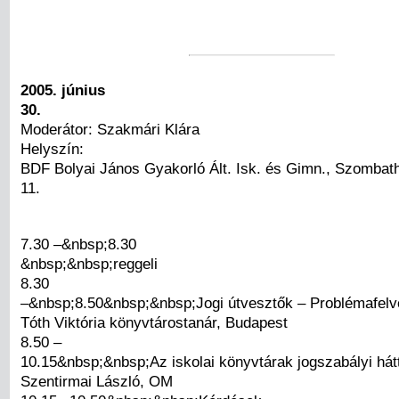
2005. június
30.
Moderátor: Szakmári Klára
Helyszín:
BDF Bolyai János Gyakorló Ált. Isk. és Gimn., Szombathe
11.
7.30 –&nbsp;8.30
&nbsp;&nbsp;reggeli
8.30
–&nbsp;8.50&nbsp;&nbsp;Jogi útvesztők – Problémafelv
Tóth Viktória könyvtárostanár, Budapest
8.50 –
10.15&nbsp;&nbsp;Az iskolai könyvtárak jogszabályi hát
Szentirmai László, OM