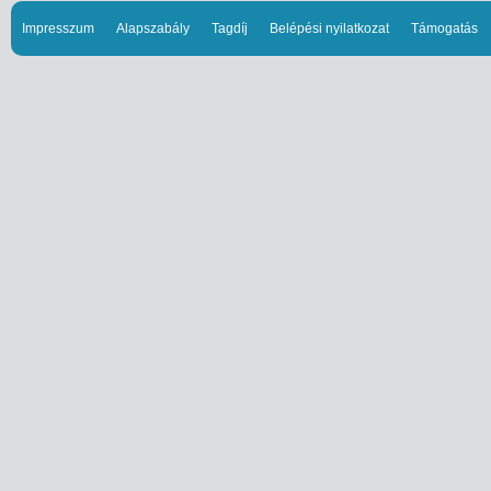
Impresszum
Alapszabály
Tagdíj
Belépési nyilatkozat
Támogatás