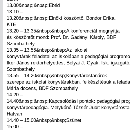
13.00&nbsp;&nbsp;Ebéd
13.10 –
13.20&nbsp;&nbsp;Elnöki köszöntő. Bondor Erika,
KTE
13.20 – 13.35&nbsp;&nbsp;A konferenciát megnyitja
és köszöntőt mond: Prof. Dr. Gadányi Károly, BDF
Szombathely
13.35 – 13.55&nbsp;&nbsp;Az iskolai
könyvtárak feladatai az iskolában a pedagógiai programo
Iker János rektorhelyettes, Bolyai J. Gyak. Isk. igazgató
Szombathely
13.55 – 14.20&nbsp;&nbsp;Könyvtárostanárok
szerepe az iskolai könyvtárakban, felkészítésük a felada
Mária docens, BDF Szombathely
14.20 –
14.40&nbsp;&nbsp;Kapcsolódási pontok: pedagógiai pro
könyvtárpedagógia. Melykóné Tőzsér Judit könyvtárostan
Hatvan
14.40 – 15.00&nbsp;&nbsp;Szünet
15.00 –