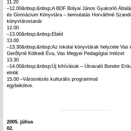
11.20
–12.00&nbsp;&nbsp;A BDF Bolyai János Gyakorló Általá
és Gimnázium Könyvtára – bemutatás Horváthné Szandi
könyvtárostanár
12.00
–13.00&nbsp;&nbsp;Ebéd
13.00
–13.30&nbsp;&nbsp;Az iskolai könyvtárak helyzete Vas
Gerőlyné Kölkedi Éva, Vas Megyei Pedagógiai Intézet
13.30
–14.00&nbsp;&nbsp;Új kihívások – Útravaló Bondor Erik
elnök
15.00 –Városnézés kulturális programmal
egybekötve.
2005. július
02.