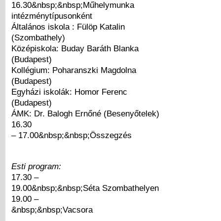
16.30&nbsp;&nbsp;Műhelymunka
intézménytípusonként
Általános iskola : Fülöp Katalin
(Szombathely)
Középiskola: Buday Baráth Blanka
(Budapest)
Kollégium: Poharanszki Magdolna
(Budapest)
Egyházi iskolák: Homor Ferenc
(Budapest)
ÁMK: Dr. Balogh Ernőné (Besenyőtelek)
16.30
– 17.00&nbsp;&nbsp;Összegzés
Esti program:
17.30 –
19.00&nbsp;&nbsp;Séta Szombathelyen
19.00 –
&nbsp;&nbsp;Vacsora