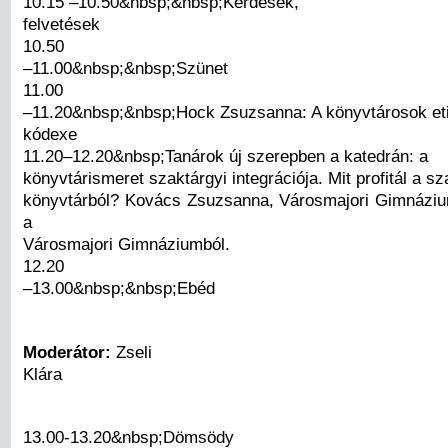
10.15 –10.50&nbsp;&nbsp;Kérdések,
felvetések
10.50
–11.00&nbsp;&nbsp;Szünet
11.00
–11.20&nbsp;&nbsp;Hock Zsuzsanna: A könyvtárosok eti
kódexe
11.20–12.20&nbsp;Tanárok új szerepben a katedrán: a
könyvtárismeret szaktárgyi integrációja. Mit profitál a s
könyvtárból? Kovács Zsuzsanna, Városmajori Gimnázi
a
Városmajori Gimnáziumból.
12.20
–13.00&nbsp;&nbsp;Ebéd
Moderátor:
Zseli
Klára
13.00-13.20&nbsp;Dömsödy