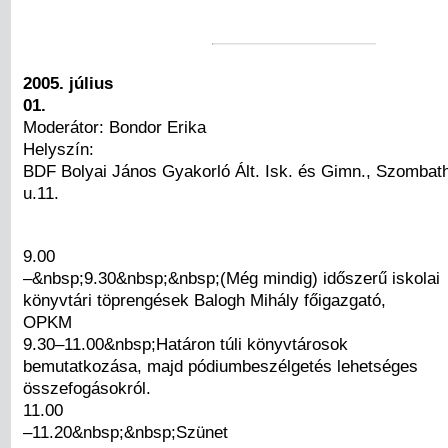
2005. július
01.
Moderátor: Bondor Erika
Helyszín:
BDF Bolyai János Gyakorló Ált. Isk. és Gimn., Szombathe
u.11.
9.00
–&nbsp;9.30&nbsp;&nbsp;(Még mindig) időszerű iskolai
könyvtári töprengések Balogh Mihály főigazgató,
OPKM
9.30–11.00&nbsp;Határon túli könyvtárosok
bemutatkozása, majd pódiumbeszélgetés lehetséges
összefogásokról.
11.00
–11.20&nbsp;&nbsp;Szünet