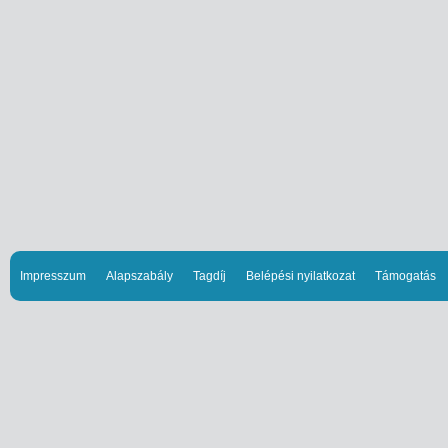
Impresszum
Alapszabály
Tagdíj
Belépési nyilatkozat
Támogatás