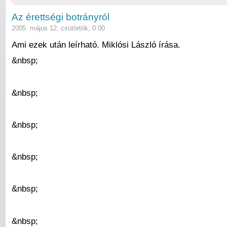
Az érettségi botrányról
2005. május 12. csütörtök, 0:00
Ami ezek után leírható. Miklósi László írása.
&nbsp;
&nbsp;
&nbsp;
&nbsp;
&nbsp;
&nbsp;