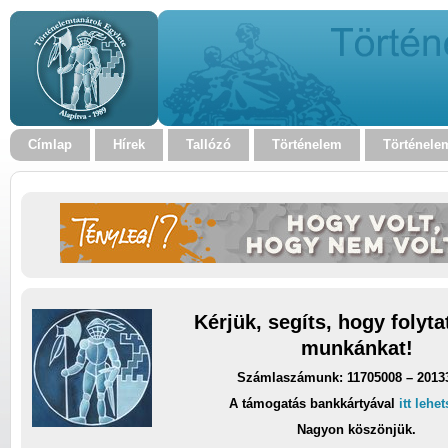
Címlap
Hírek
Tallózó
Történelem
Történele
Kérjük, segíts, hogy folyt
munkánkat!
Számlaszámunk: 11705008 – 2013
A támogatás bankkártyával
itt lehe
Nagyon köszönjük.