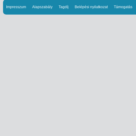
Impresszum
Alapszabály
Tagdíj
Belépési nyilatkozat
Támogatás