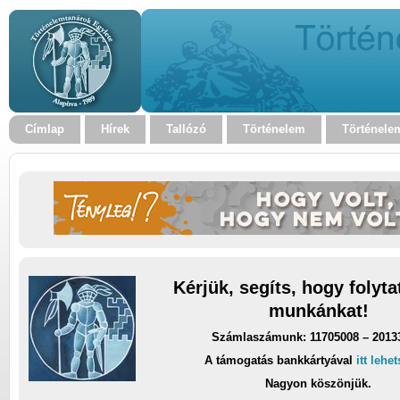
Címlap
Hírek
Tallózó
Történelem
Történele
Kérjük, segíts, hogy folyt
munkánkat!
Számlaszámunk: 11705008 – 2013
A támogatás bankkártyával
itt lehe
Nagyon köszönjük.