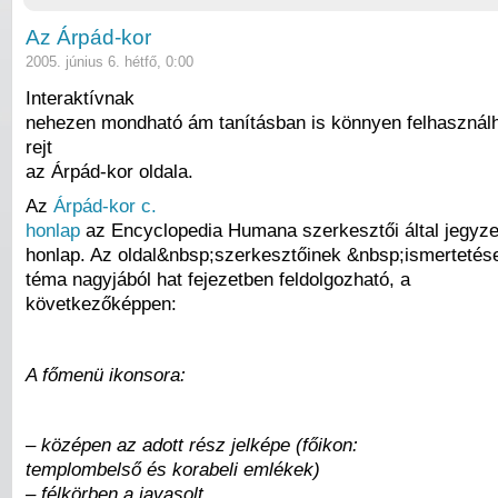
Az Árpád-kor
2005. június 6. hétfő, 0:00
Interaktívnak
nehezen mondható ám tanításban is könnyen felhasználh
rejt
az Árpád-kor oldala.
Az
Árpád-kor c.
honlap
az Encyclopedia Humana szerkesztői által jegyze
honlap. Az oldal&nbsp;szerkesztőinek &nbsp;ismertetése
téma nagyjából hat fejezetben feldolgozható, a
következőképpen:
A főmenü ikonsora:
– középen az adott rész jelképe (főikon:
templombelső és korabeli emlékek)
– félkörben a javasolt