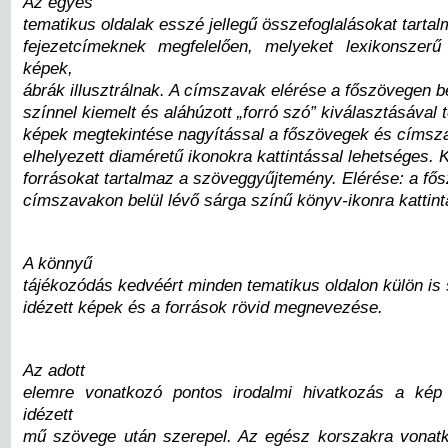
Az egyes
tematikus oldalak esszé jellegű összefoglalásokat tarta
fejezetcímeknek megfelelően, melyeket lexikonszer
képek,
ábrák illusztrálnak. A címszavak elérése a főszövegen be
színnel kiemelt és aláhúzott „forró szó” kiválasztásával t
képek megtekintése nagyítással a főszövegek és címsza
elhelyezett diaméretű ikonokra kattintással lehetséges. K
forrásokat tartalmaz a szöveggyűjtemény. Elérése: a fő
címszavakon belül lévő sárga színű könyv-ikonra kattint
A könnyű
tájékozódás kedvéért minden tematikus oldalon külön is 
idézett képek és a források rövid megnevezése.
Az adott
elemre vonatkozó pontos irodalmi hivatkozás a kép 
idézett
mű szövege után szerepel. Az egész korszakra vonatk