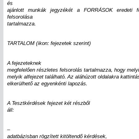
és
ajánlott munkák jegyzékét a FORRÁSOK eredeti fo
felsorolása
tartalmazza.
TARTALOM (ikon: fejezetek szerint)
A fejezeteknek
megfelelően részletes felsorolás tartalmazza, hogy melyi
melyik alfejezet található. Az aláhúzott oldalakra kattintá
elkerülhető az egyenkénti lapozás.
A Tesztkérdések fejezet két részből
áll:
–
adatbázisban rögzített kitöltendő kérdések,