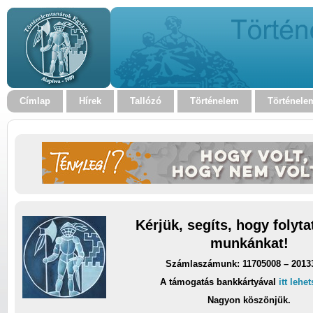
Címlap
Hírek
Tallózó
Történelem
Történele
Kérjük, segíts, hogy folyt
munkánkat!
Számlaszámunk: 11705008 – 2013
A támogatás bankkártyával
itt lehe
Nagyon köszönjük.