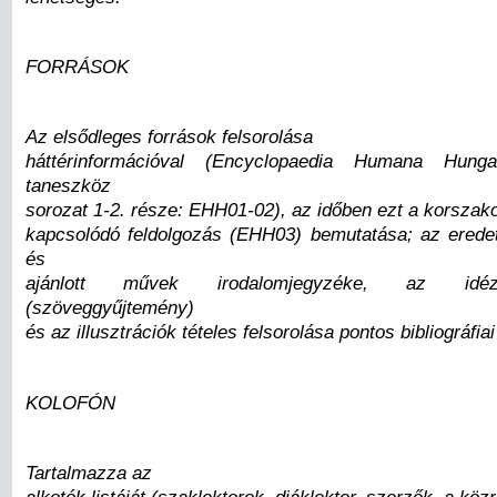
FORRÁSOK
Az elsődleges források felsorolása
háttérinformációval (Encyclopaedia Humana Hungar
taneszköz
sorozat 1-2. része: EHH01-02), az időben ezt a korszako
kapcsolódó feldolgozás (EHH03) bemutatása; az eredeti
és
ajánlott művek irodalomjegyzéke, az idéz
(szöveggyűjtemény)
és az illusztrációk tételes felsorolása pontos bibliográfia
KOLOFÓN
Tartalmazza az
alkotók listáját (szaklektorok, diáklektor, szerzők, a k