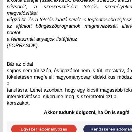
névsorát, a szerkesztésért felelős személyeke
megvalósítást
végző bt. és a felelős kiadó nevét, a legfontosabb fejle
az ajánlott böngészőprogramok megnevezését, illetv
pontot
a felhasznált anyagok listájához
(FORRÁSOK).
Bár az oldal
sajnos nem túl szép, és igazából nem is túl interaktív, á
tökéletesen megfelel: hagyományosan didaktikus módsz
a
tanulásra. Lehet azonban, hogy egy kicsit magasabb fok
interaktivitással sikerülne meg is szerettetni ezt a
korszakot.
Akkor tudunk dolgozni, ha Ön is segít!