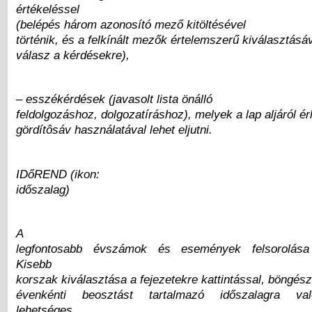
értékeléssel
(belépés három azonosító mező kitöltésével
történik, és a felkínált mezők értelemszerű kiválasztásá
válasz a kérdésekre),
– esszékérdések (javasolt lista önálló
feldolgozáshoz, dolgozatíráshoz), melyek a lap aljáról érh
gördítôsáv használatával lehet eljutni.
IDőREND (ikon:
időszalag)
A
legfontosabb évszámok és események felsorolása 
Kisebb
korszak kiválasztása a fejezetekre kattintással, böngés
évenkénti beosztást tartalmazó időszalagra való
lehetséges.