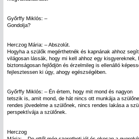
Győrffy Miklós: –
Gondolja?
Herczog Mária: – Abszolút.
Hogyha a szülők megérthetnék és kapnának ahhoz segít
világosan lássák, hogy mi kell ahhoz egy kisgyereknek,
biztonságosan fejlődjön és érzelmileg is ellenálló képes
fejlesztessen ki úgy, ahogy egészségében.
Győrffy Miklós: – Én értem, hogy mit mond és nagyon
tetszik is, amit mond, de hát nincs ott munkája a szülőn
rendes jövedelme a szülőnek, nincs rendes lakása a szü
perspektívája a szülőnek.
Herczog
Mária: – De ettől még szeretheti jól és okosan a gyerekét