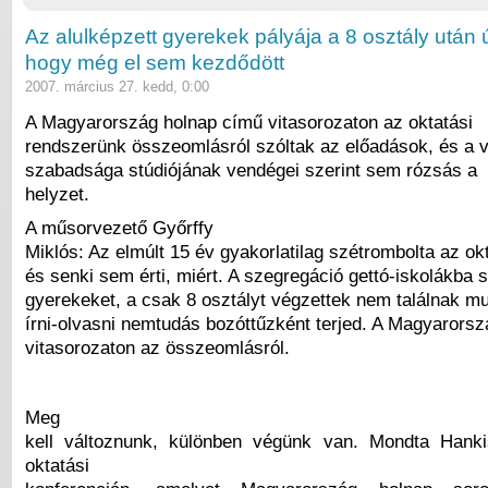
Az alulképzett gyerekek pályája a 8 osztály után ú
hogy még el sem kezdődött
2007. március 27. kedd, 0:00
A Magyarország holnap című vitasorozaton az oktatási
rendszerünk összeomlásról szóltak az előadások, és a 
szabadsága stúdiójának vendégei szerint sem rózsás a
helyzet.
A műsorvezető Győrffy
Miklós: Az elmúlt 15 év gyakorlatilag szétrombolta az ok
és senki sem érti, miért. A szegregáció gettó-iskolákba s
gyerekeket, a csak 8 osztályt végzettek nem találnak m
írni-olvasni nemtudás bozóttűzként terjed. A Magyarors
vitasorozaton az összeomlásról.
Meg
kell változnunk, különben végünk van. Mondta Hank
oktatási