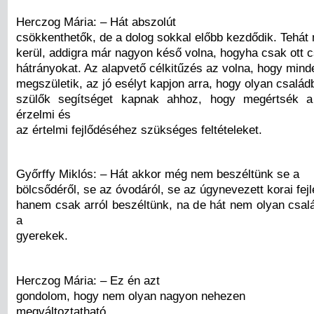
Herczog Mária: – Hát abszolút
csökkenthetők, de a dolog sokkal előbb kezdődik. Tehát
kerül, addigra már nagyon késő volna, hogyha csak ott 
hátrányokat. Az alapvető célkitűzés az volna, hogy mind
megszületik, az jó esélyt kapjon arra, hogy olyan családb
szülők segítséget kapnak ahhoz, hogy megértsék 
érzelmi és
az értelmi fejlődéséhez szükséges feltételeket.
Győrffy Miklós: – Hát akkor még nem beszéltünk se a
bölcsődéről, se az óvodáról, se az úgynevezett korai fejl
hanem csak arról beszéltünk, na de hát nem olyan csal
a
gyerekek.
Herczog Mária: – Ez én azt
gondolom, hogy nem olyan nagyon nehezen
megváltoztatható.