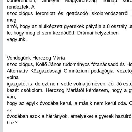
konferencián, amelyet Magyarország holnap soro
rendeztek. A
szociológus leromlott és gettósodó iskolarendszerről
meg
arról, hogy az alulképzett gyerekek pályája a 8 osztály u
le, hogy még el sem kezdődött. Drámai helyzetben
vagyunk.
Vendégünk Herczog Mária
szociológus, Köllő János tudományos főtanácsadó és H
Alternatív Közgazdasági Gimnázium pedagógiai vezet
volna
igazgatót is, de ezt nem vette volna jó néven. Jó. Jó est
kezét csókolom. Herczog Máriától kérdezem, hogy a 
van,
hogy az egyik óvodába kerül, a másik nem kerül oda. 
az
óvodában azok a hátrányok, amelyeket a gyerek hazulró
hoz?