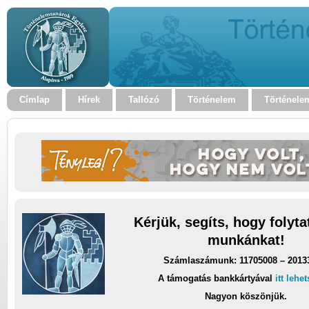
Címlap
Hírek
Tallózó
Történelem
Történele
Kérjük, segíts, hogy folyt
munkánkat!
Számlaszámunk: 11705008 – 2013
A támogatás bankkártyával
itt lehe
Nagyon köszönjük.