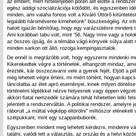
az embert, mert hirtelenjében pőrén állt előtte a rendsze
egész addigi szocializációja kötődött, és egyszeriben idé
minden, ami valaha fontos volt a Kiváló Úttörő kitüntetést
legalább háromévente kimehetünk” büszkeségéig. Az in
hatott igazán bénítólag, hogy egy varázsütésre mindent tu
Ami korábban tabu volt, mint ’56, Nagy Imre vagy a holoka
az összes újság, és a témába vágó könyvek súlya alatt 
minden sarkon ott álló, rozoga kempingasztalok.
De ennél is megrázóbb volt, hogy egyszerre mindenki me
Kikerekedtek végre a történetek, elhangzott mindaz, ami
érezték, kár összezavarni vele a gyerek fejét. Eljött a pi
meg lehetett végre érteni, mi miért történt, hogyan kapc
láncolatba az élet apró eseményei, kinek milyen döntése
történelmi léptékkel nézve helyesnek vagy éppen végze
akkori fiatal nemzedék számára tehát hihetetlen lelki fel
jelentett a rendszerváltás. A politikai rendszer, amelyre 
ráborult „a múltat végképp eltörölni” milliószor elénekelt
szétpukkant, mint egy szappanbuborék.
Egyszeriben mindent meg lehetett kérdezni, mindenre vál
találni, valódi lett a választás, az ország és a helyi köz