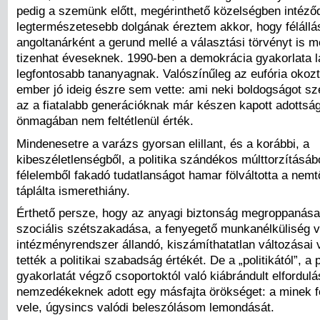
pedig a szemünk előtt, megérinthető közelségben intéződ
legtermészetesebb dolgának éreztem akkor, hogy féláll
angoltanárként a gerund mellé a választási törvényt is 
tizenhat éveseknek. 1990-ben a demokrácia gyakorlata l
legfontosabb tananyagnak. Valószínűleg az eufória okoz
ember jó ideig észre sem vette: ami neki boldogságot sz
az a fiatalabb generációknak már készen kapott adottság,
önmagában nem feltétlenül érték.
Mindenesetre a varázs gyorsan elillant, és a korábbi, a
kibeszéletlenségből, a politika szándékos múlttorzításáb
félelemből fakadó tudatlanságot hamar fölváltotta a ne
táplálta ismerethiány.
Érthető persze, hogy az anyagi biztonság megroppanása
szociális szétszakadása, a fenyegető munkanélküliség 
intézményrendszer állandó, kiszámíthatatlan változásai
tették a politikai szabadság értékét. De a „politikától”, a p
gyakorlatát végző csoportoktól való kiábrándult elfordu
nemzedékeknek adott egy másfajta örökséget: a minek f
vele, úgysincs valódi beleszólásom lemondását.