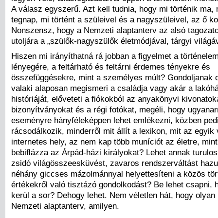
A válasz egyszerű. Azt kell tudnia, hogy mi történik ma, 
tegnap, mi történt a szüleivel és a nagyszüleivel, az ő ko
Nonszensz, hogy a Nemzeti alaptanterv az alsó tagozato
utoljára a „szülők-nagyszülők életmódjával, tárgyi világáv
Hiszen mi irányíthatná rá jobban a figyelmet a történele
lényegére, a feltárható és feltárni érdemes tényekre és
összefüggésekre, mint a személyes múlt? Gondoljanak c
valaki alaposan megismeri a családja vagy akár a lakóhá
históriáját, előveteti a fiókokból az anyakönyvi kivonatok
bizonyítványokat és a régi fotókat, megéli, hogy ugyanar
eseményre hányféleképpen lehet emlékezni, közben ped
rácsodálkozik, minderről mit állít a lexikon, mit az egyi
internetes hely, az nem kap több muníciót az életre, mint
bebiﬂázza az Árpád-házi királyokat? Lehet annak turulos
zsidó világösszeesküvést, zavaros rendszerváltást hazu
néhány giccses mázolmánnyal helyettesíteni a közös tör
értékekről való tisztázó gondolkodást? Be lehet csapni, 
kerül a sor? Dehogy lehet. Nem véletlen hát, hogy olyan l
Nemzeti alaptanterv, amilyen.