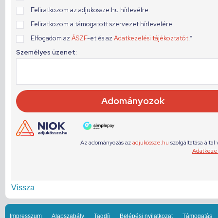
Vissza
Impresszum
Alapszabály
Tagdíj
Belépési nyilatkozat
Támogatás