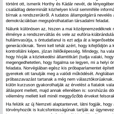
történt ott, ismerik Horthy és Kádár nevét, de lényegéb
családilag determinált közhelyen kívül semmiféle inform
bírnak a rendszerükről. A tudatos állampolgárrá nevelés 
demokráciákban megspórolhatatlan társadalmi feladat.
Nálunk különösen az, hiszen a mai középnemzedéknek
élménye a rendszerváltás és vele az eufória-kiábrándulá
hullámvasútja, s öntudatlanul is ezt adja át a legerősebb
generációknak. Tenni kell tehát azért, hogy kifejlődjön a 
kontrollálni képes, józan ítélőképesség. Mindegy, ha val
hogy hívják a közlekedési államtitkárt (tudja valaki, hogy
megengedhetetlen, hogy fogalma se legyen, mi a helyi 
feladata. Norvégiában egész kis próbaparlamentet építet
gyerekek ott tanulják meg a valódi működését. Angliában
próbaszavazást tartanak a még nem választókorúaknak
külön kurzuson gyakorolhatják az érvelést a fiatalok vala
álláspont mellett, majd annak ellenében is: sorshúzás dön
vélemény mellett kell minél meggyőzőbb érveket felsorak
Ha felütik az új Nemzeti alaptantervet, látni fogják, hog
törvényhozók is kulcsfontosságúnak tartják az úgyneveze