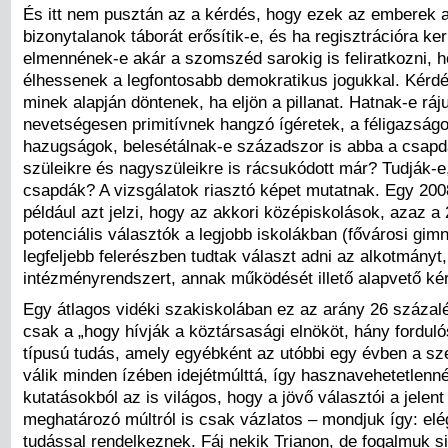
És itt nem pusztán az a kérdés, hogy ezek az emberek 
bizonytalanok táborát erősítik-e, és ha regisztrációra ker
elmennének-e akár a szomszéd sarokig is feliratkozni, 
élhessenek a legfontosabb demokratikus jogukkal. Kérdé
minek alapján döntenek, ha eljön a pillanat. Hatnak-e ráj
nevetségesen primitívnek hangzó ígéretek, a féligazság
hazugságok, belesétálnak-e századszor is abba a csap
szüleikre és nagyszüleikre is rácsukódott már? Tudják-
csapdák? A vizsgálatok riasztó képet mutatnak. Egy 200
például azt jelzi, hogy az akkori középiskolások, azaz a
potenciális választók a legjobb iskolákban (fővárosi gim
legfeljebb felerészben tudtak választ adni az alkotmányt, 
intézményrendszert, annak működését illető alapvető ké
Egy átlagos vidéki szakiskolában ez az arány 26 százalé
csak a „hogy hívják a köztársasági elnököt, hány forduló
típusú tudás, amely egyébként az utóbbi egy évben a sz
válik minden ízében idejétmúlttá, így hasznavehetetlen
kutatásokból az is világos, hogy a jövő választói a jelen
meghatározó múltról is csak vázlatos – mondjuk így: elé
tudással rendelkeznek. Fáj nekik Trianon, de fogalmuk si