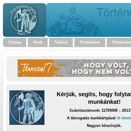
Címlap
Hírek
Tallózó
Történelem
Történele
Kérjük, segíts, hogy folyt
munkánkat!
Számlaszámunk: 11705008 – 2013
A támogatás bankkártyával
itt lehe
Nagyon köszönjük.