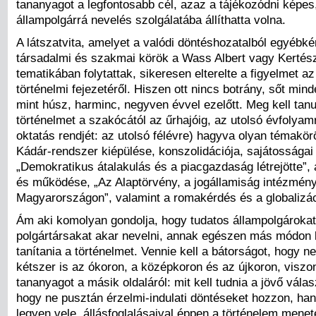
tananyagot a legfontosabb cél, azaz a tájékozódni képes
állampolgárrá nevelés szolgálatába állíthatta volna.
A látszatvita, amelyet a valódi döntéshozatalból egyébkén
társadalmi és szakmai körök a Wass Albert vagy Kertés
tematikában folytattak, sikeresen elterelte a figyelmet az
történelmi fejezetéről. Hiszen ott nincs botrány, sőt min
mint húsz, harminc, negyven évvel ezelőtt. Meg kell tanu
történelmet a szakócától az űrhajóig, az utolsó évfolyam
oktatás rendjét: az utolsó félévre) hagyva olyan témakör
Kádár-rendszer kiépülése, konszolidációja, sajátosságai
„Demokratikus átalakulás és a piacgazdaság létrejötte”,
és működése, „Az Alaptörvény, a jogállamiság intézmény
Magyarországon”, valamint a romakérdés és a globalizác
Ám aki komolyan gondolja, hogy tudatos állampolgároka
polgártársakat akar nevelni, annak egészen más módon 
tanítania a történelmet. Vennie kell a bátorságot, hogy n
kétszer is az ókoron, a középkoron és az újkoron, viszo
tananyagot a másik oldaláról: mit kell tudnia a jövő vála
hogy ne pusztán érzelmi-indulati döntéseket hozzon, ha
legyen vele, állásfoglalásaival éppen a történelem menet