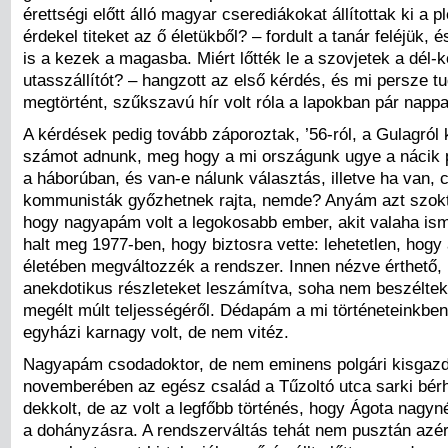
érettségi előtt álló magyar cserediákokat állítottak ki a 
érdekel titeket az ő életükből? – fordult a tanár feléjük, 
is a kezek a magasba. Miért lőtték le a szovjetek a dél-k
utasszállítót? – hangzott az első kérdés, és mi persze t
megtörtént, szűkszavú hír volt róla a lapokban pár napp
A kérdések pedig tovább záporoztak, ’56-ról, a Gulagról k
számot adnunk, meg hogy a mi országunk ugye a nácik p
a háborúban, és van-e nálunk választás, illetve ha van, 
kommunisták győzhetnek rajta, nemde? Anyám azt szok
hogy nagyapám volt a legokosabb ember, akit valaha isme
halt meg 1977-ben, hogy biztosra vette: lehetetlen, hogy
életében megváltozzék a rendszer. Innen nézve érthető,
anekdotikus részleteket leszámítva, soha nem beszélte
megélt múlt teljességéről. Dédapám a mi történeteinkbe
egyházi karnagy volt, de nem vitéz.
Nagyapám csodadoktor, de nem eminens polgári kisgazd
novemberében az egész család a Tűzoltó utca sarki bér
dekkolt, de az volt a legfőbb történés, hogy Ágota nagy
a dohányzásra. A rendszerváltás tehát nem pusztán azér