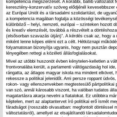
kompetencia megszerzését. A korábbi, ballib változatot f
keresztény-konzervatív szöveg elődjénél kevesebbszer 
az Európai Uniót és a társadalmi szolidaritást, de ugyanúg
a kompetencia magában foglalja a közösségi tevékenys
különböző – helyi, nemzeti, európai – szinteken hozott d
és kreatív elemzését, továbbá a részvételt a döntéshoza
(elsősorban szavazás útján)”. A kérdés csak az, hogy a
miként lenne képes elérni ezt a célt. Hétköznapi működ
folyamatosan bizonyítja ugyanis, hogy nem pusztán depol
lényegében rettegi a közéleti állásfoglalásokat.
Mivel az utóbbi huszonöt évben kénytelen-kelletlen a vá
frontvonalába került, a parlamenti váltógazdaság hol ide,
rángatta, az átlagos magyar iskola ma mindent elkövet, h
rekessze a politikai jelenidőt. Ami persze roppant üdvös,
rokon- vagy ellenszenvekben megtestesülő pártpolitikai 
van szó, annál károsabb viszont, ha valóban tudatos áll
magatartásra akarja nevelni a fiatalokat. Ez utóbbira már
képtelen, mert az alaptantervet író politikai erő ismét me
fáradságot (rosszabb olvasatban: megfontolt döntéssel m
változtatásról), amellyel az elsajátítandó társadalomtud