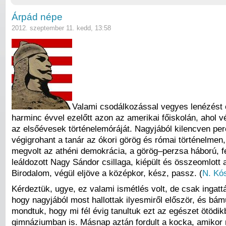
Árpád népe
2012. szeptember 11. kedd, 13:58
Valami csodálkozással vegyes lenézést 
harminc évvel ezelőtt azon az amerikai főiskolán, ahol v
az elsőévesek történelemóráját. Nagyjából kilencven pe
végigrohant a tanár az ókori görög és római történelmen, 
megvolt az athéni demokrácia, a görög–perzsa háború, fe
leáldozott Nagy Sándor csillaga, kiépült és összeomlott
Birodalom, végül eljöve a középkor, kész, passz. (
N. Kó
Kérdeztük, ugye, ez valami ismétlés volt, de csak ingattá
hogy nagyjából most hallottak ilyesmiről először, és bám
mondtuk, hogy mi fél évig tanultuk ezt az egészet ötödi
gimnáziumban is. Másnap aztán fordult a kocka, amikor 