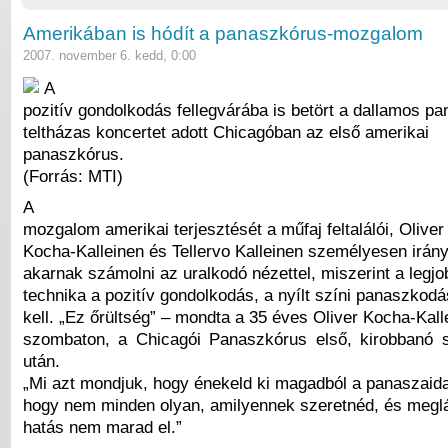
Amerikában is hódít a panaszkórus-mozgalom
2007. november 6. kedd, 0:00
A
pozitív gondolkodás fellegvárába is betört a dallamos pa
teltházas koncertet adott Chicagóban az első amerikai
panaszkórus.
(Forrás: MTI)
A
mozgalom amerikai terjesztését a műfaj feltalálói, Oliver
Kocha-Kalleinen és Tellervo Kalleinen személyesen irányí
akarnak számolni az uralkodó nézettel, miszerint a legjo
technika a pozitív gondolkodás, a nyílt színi panaszkodá
kell. „Ez őrültség” – mondta a 35 éves Oliver Kocha-Kall
szombaton, a Chicagói Panaszkórus első, kirobbanó s
után.
„Mi azt mondjuk, hogy énekeld ki magadból a panaszaida
hogy nem minden olyan, amilyennek szeretnéd, és meglá
hatás nem marad el.”