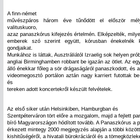
A finn-német
művészpáros három éve tűnődött el először mél
valituskuoro,
azaz panaszkórus kifejezés értelmén. Elképzelték, milye
emberek szó szerint együtt, kórusban énekelnék 
gondjaikat.
Munkához is láttak, Ausztráliától Izraelig sok helyen pró
angliai Birminghamben robbant be igazán az ötlet. Az eg
álló énekkar főleg a sör drágaságáról panaszkodott, és 
videomegosztó portálon aztán nagy karriert futottak 
és
tereken adott koncertekről készült felvételek.
Az első siker után Helsinkiben, Hamburgban és
Szentpéterváron tört előre a mozgalom, majd a fejlett pa
bíró Magyarországon hódított tovább. A Panaszkórus a 
érkezett mintegy 2000 megjegyzés alapján a többi közöt
kishitűségéről, a hivatali bürokráciáról és a tömegközle