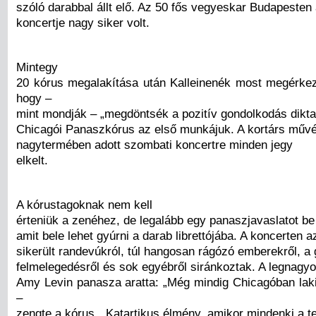
szóló darabbal állt elő. Az 50 fős vegyeskar Budapesten 
koncertje nagy siker volt.
Mintegy
20 kórus megalakítása után Kalleinenék most megérke
hogy –
mint mondják – „megdöntsék a pozitív gondolkodás diktat
Chicagói Panaszkórus az első munkájuk. A kortárs művés
nagytermében adott szombati koncertre minden jegy
elkelt.
A kórustagoknak nem kell
érteniük a zenéhez, de legalább egy panaszjavaslatot be 
amit bele lehet gyúrni a darab librettójába. A koncerten a
sikerült randevúkról, túl hangosan rágózó emberekről, a 
felmelegedésről és sok egyébről siránkoztak. A legnagyob
Amy Levin panasza aratta: „Még mindig Chicagóban lakik
–
zengte a kórus. „Katartikus élmény, amikor mindenki a te