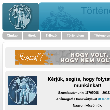
Címlap
Hírek
Tallózó
Történelem
Történele
Kérjük, segíts, hogy folyt
munkánkat!
Számlaszámunk: 11705008 – 2013
A támogatás bankkártyával
itt lehe
Nagyon köszönjük.