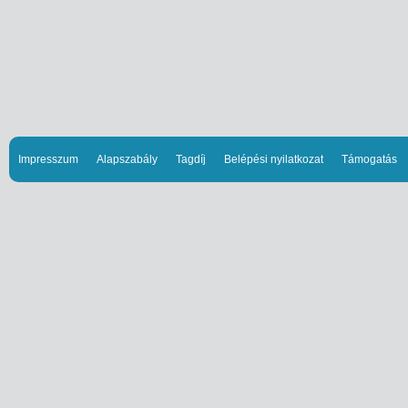
Impresszum
Alapszabály
Tagdíj
Belépési nyilatkozat
Támogatás