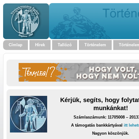
Címlap
Hírek
Tallózó
Történelem
Történele
Kérjük, segíts, hogy folyt
munkánkat!
Számlaszámunk: 11705008 – 2013
A támogatás bankkártyával
itt lehe
Nagyon köszönjük.