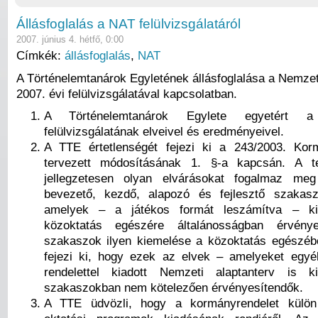
Állásfoglalás a NAT felülvizsgálatáról
2007. június 4. hétfő, 0:00
Címkék:
állásfoglalás
,
NAT
A Történelemtanárok Egyletének állásfoglalása a Nemzet
2007. évi felülvizsgálatával kapcsolatban.
A Történelemtanárok Egylete egyetért
felülvizsgálatának elveivel és eredményeivel.
A TTE értetlenségét fejezi ki a 243/2003. Korm
tervezett módosításának 1. §-a kapcsán. A t
jellegzetesen olyan elvárásokat fogalmaz me
bevezető, kezdő, alapozó és fejlesztő szakas
amelyek – a játékos formát leszámítva – ki
közoktatás egészére általánosságban érvény
szakaszok ilyen kiemelése a közoktatás egészéb
fejezi ki, hogy ezek az elvek – amelyeket egyé
rendelettel kiadott Nemzeti alaptanterv is
szakaszokban nem kötelezően érvényesítendők.
A TTE üdvözli, hogy a kormányrendelet külön