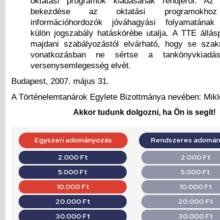
oktatási programok kiadásának rendjéről. A
bekezdése az oktatási programokhoz
információhordozók jóváhagyási folyamatának
külön jogszabály hatáskörébe utalja. A TTE állásp
majdani szabályozástól elvárható, hogy se szak
vonatkozásban ne sértse a tankönyvkiadá
versenysemlegesség elvét.
Budapest, 2007. május 31.
A Történelemtanárok Egylete Bizottmánya nevében: Mikl
Akkor tudunk dolgozni, ha Ön is segít!