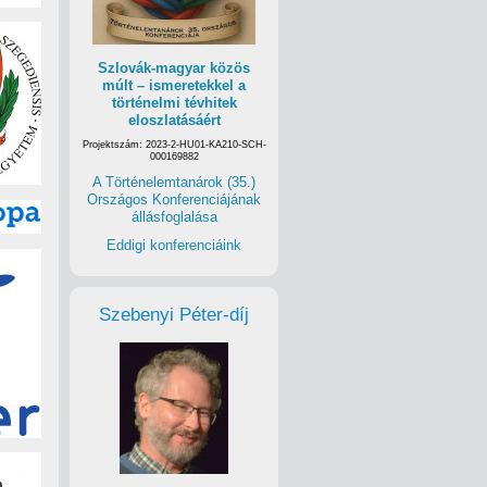
Szlovák-magyar közös
múlt – ismeretekkel a
történelmi tévhitek
eloszlatásáért
Projektszám: 2023-2-HU01-KA210-SCH-
000169882
A Történelemtanárok (35.)
Országos Konferenciájának
állásfoglalása
Eddigi konferenciáink
Szebenyi Péter-díj