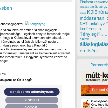
Platform
családtör
gy
emléknap
gyében
előadás
Különóra
interjú
módszertani 
tankönyv
NAT
zabadságjogokról.
hanganyag
konferencia
ozó számunkra az emberi szabadságjogok
Tényleg!?
jtószabadságé. Legalább ennyire fontosnak tartjuk
törvény
k, hogy a Klubrádióval szembeni támadások a
álhírek
irányulnak, az eljárások jellemzői pedig a
állásfoglalá
t. Nem szeretnénk, ha a Klubrádió
gykor történelemkönyvekben jelenne meg, mint a
érettségi
. A történelem tanáraiként és kedvelőiként egyaránt
atos ismereteket is kiegyensúlyozottan közvetítő
ségét.
Partnerek
ánya
olgozni, ha Ön is segít!