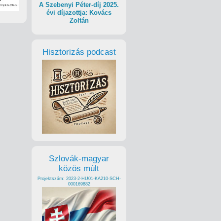
A Szebenyi Péter-díj 2025.
évi díjazottja: Kovács
Zoltán
Hisztorizás podcast
Szlovák-magyar
közös múlt
Projektszám: 2023-2-HU01-KA210-SCH-
000169882