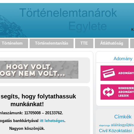
K
Történelem
Történelemtanítás
TTE
Átláthatóság
Adomány
 segíts, hogy folytathassuk
munkánkat!
laszámunk: 11705008 – 20133762.
Címkék
ogatás bankkártyával
itt lehetséges
.
aláírásgyűjtés
alapvizsga
Nagyon köszönjük.
Civil Közoktatási