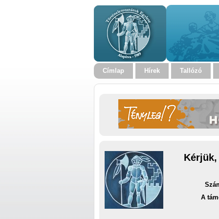
Címlap
Hírek
Tallózó
Kérjük,
Szám
A tám