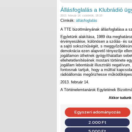
Állásfoglalás a Klubrádió ü
2013. február 14. csütörtök, 16:10
Címkék:
állásfoglalás
A TTE bizottmányának állásfoglalása a s
Egyletünk alakítása, 1989 óta meghatár
érvényesülése, különösen a szólás- és sa
a sajtó sokszínűségét, s meggyőződésün
demokrácia ezen alapvető tényezője ellen 
jogállamon üthetnek gyógyíthatatlan sebe
ellehetetlenítésének mostani története e
jogállam lebontását illusztráló negatívum
fontosnak tartjuk, hogy a múlttal kapcsol
rádióállomás megőrizhesse működőképes
2013. február 14.
A Történelemtanárok Egyletének Bizottm
Akkor tudunk d