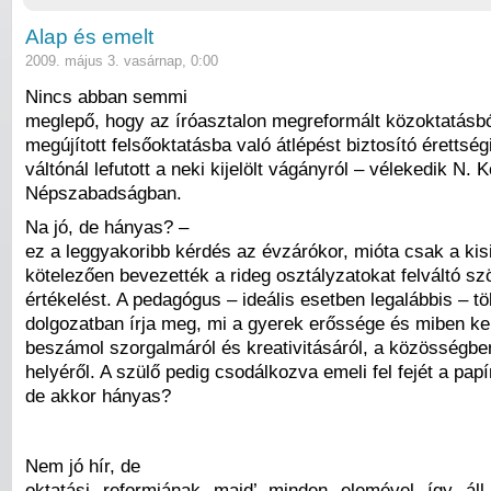
Alap és emelt
2009. május 3. vasárnap, 0:00
Nincs abban semmi
meglepő, hogy az íróasztalon megreformált közoktatásbó
megújított felsőoktatásba való átlépést biztosító érettségi
váltónál lefutott a neki kijelölt vágányról – vélekedik N. 
Népszabadságban.
Na jó, de hányas? –
ez a leggyakoribb kérdés az évzárókor, mióta csak a kis
kötelezően bevezették a rideg osztályzatokat felváltó s
értékelést. A pedagógus – ideális esetben legalábbis – t
dolgozatban írja meg, mi a gyerek erőssége és miben kel
beszámol szorgalmáról és kreativitásáról, a közösségben
helyéről. A szülő pedig csodálkozva emeli fel fejét a papí
de akkor hányas?
Nem jó hír, de
oktatási reformjának majd’ minden elemével így ál