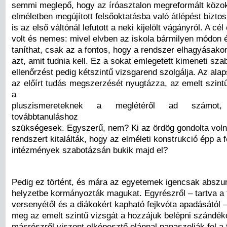
semmi meglepő, hogy az íróasztalon megreformált közok
elméletben megújított felsőoktatásba való átlépést biztos
is az első váltónál lefutott a neki kijelölt vágányról. A cé
volt és nemes: mivel elvben az iskola bármilyen módon
taníthat, csak az a fontos, hogy a rendszer elhagyásako
azt, amit tudnia kell. Ez a sokat emlegetett kimeneti sza
ellenőrzést pedig kétszintű vizsgarend szolgálja. Az ala
az előírt tudás megszerzését nyugtázza, az emelt szint
a
pluszismereteknek a meglétéről ad számo
továbbtanuláshoz
szükségesek. Egyszerű, nem? Ki az ördög gondolta voln
rendszert kitalálták, hogy az elméleti konstrukció épp a 
intézmények szabotázsán bukik majd el?
Pedig ez történt, és mára az egyetemek igencsak abszu
helyzetbe kormányozták magukat. Egyrészről – tartva a 
versenyétől és a diákokért kapható fejkvóta apadásától 
meg az emelt szintű vizsgát a hozzájuk belépni szándék
másrészről viszont elképesztő elánnal panaszolják fel a 