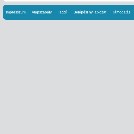
Impresszum
Alapszabály
Tagdíj
Belépési nyilatkozat
Támogatás