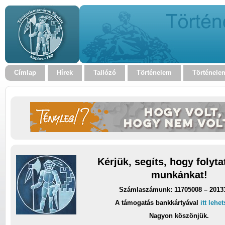
Címlap
Hírek
Tallózó
Történelem
Történele
Kérjük, segíts, hogy folyt
munkánkat!
Számlaszámunk: 11705008 – 2013
A támogatás bankkártyával
itt lehe
Nagyon köszönjük.