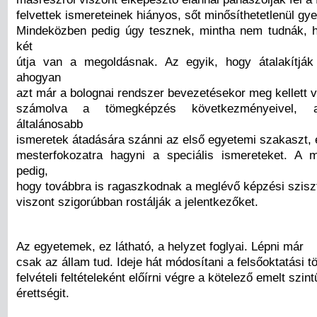
felvettek ismereteinek hiányos, sőt minősíthetetlenül gye
Mindeközben pedig úgy tesznek, mintha nem tudnák, 
két
útja van a megoldásnak. Az egyik, hogy átalakítják
ahogyan
azt már a bolognai rendszer bevezetésekor meg kellett v
számolva a tömegképzés következményeivel, a
általánosabb
ismeretek átadására szánni az első egyetemi szakaszt, 
mesterfokozatra hagyni a speciális ismereteket. A 
pedig,
hogy továbbra is ragaszkodnak a meglévő képzési szis
viszont szigorúbban rostálják a jelentkezőket.
Az egyetemek, ez látható, a helyzet foglyai. Lépni már
csak az állam tud. Ideje hát módosítani a felsőoktatási t
felvételi feltételeként előírni végre a kötelező emelt szint
érettségit.