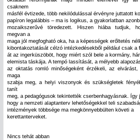
csaknem
másfél évtizede, több nekilódulással érvényre juttatott k
papíron legalábbis – ma is logikus, a gyakorlatban azon
mozaikszerűvé töredezett. Hiszen hiába tudjuk, 
megvan a
maga jól megfogható oka, ha a képességek erőltetés nélk
kibontakoztatását célzó intézkedésekből például csak a 
át az ingerküszöböt, hogy miért szól bele a kormány, hán
elemista táskája. A tempó lassítását, a mélyebb alapozá
az oktatás romló minőségeként érzékeli, az elvárást,
maga
szabja meg, a helyi viszonyok és szükségletek fény
tanít
meg, a pedagógusok tekintették cserbenhagyásnak. Így j
hogy a nemzeti alaptanterv lehetőségekkel teli szabads
intézmények többsége ma megkönnyebbülten követi a
kerettanterveket.
Nincs tehát abban