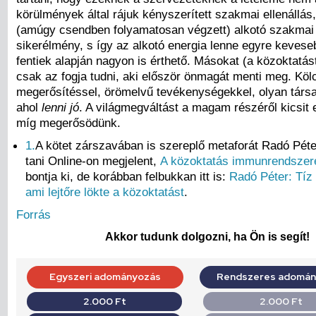
körülmények által rájuk kényszerített szakmai ellenállá
(amúgy csendben folyamatosan végzett) alkotó szakma
sikerélmény, s így az alkotó energia lenne egyre kevese
fentiek alapján nagyon is érthető. Másokat (a közoktatá
csak az fogja tudni, aki először önmagát menti meg. Kö
megerősítéssel, örömelvű tevékenységekkel, olyan társ
ahol
lenni jó
. A világmegváltást a magam részéről kicsit
míg megerősödünk.
1.
A kötet zárszavában is szereplő metaforát Radó Péter
tani Online-on megjelent,
A közoktatás immunrendszer
bontja ki, de korábban felbukkan itt is:
Radó Péter: Tíz 
ami lejtőre lökte a közoktatást
.
Forrás
Akkor tudunk dolgozni, ha Ön is segít!