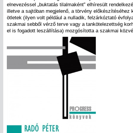
elnevezéssel „buktatás tilalmaként” elhíresült rendelkezé
illetve a sajtóban megjelenő, a törvény előkészítéséhez
ötletek (ilyen volt például a nulladik, felzárkóztató évf
szakmai sebből vérző terve vagy a tankötelezettség kor
el is fogadott leszállítása) mozgósította a szakmai közv