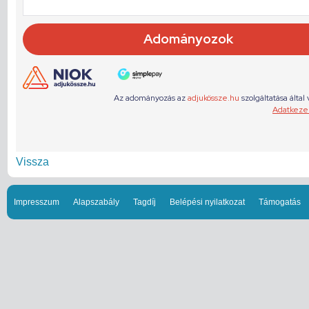
Vissza
Impresszum
Alapszabály
Tagdíj
Belépési nyilatkozat
Támogatás