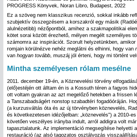
PROGRESS Könyvek, Noran Libro, Budapest, 2022
Ez a szöveg nem klasszikus recenzió, sokkal inkább refl
szubjektív összegzésem a korszakról egy másik (Radó
alulnézetibb) nézőpontból, amihez a szakmapolitikai ele
kötet sorai között érezhető, mélyen megélt személyes tö
számomra az inspirációt. Szorult helyzetünkben, amikor
romjain körülnézve nehéz meglátni és elhinni, hogy van
van
hogyan tovább
, muszáj jól érteni, hogy mi történt ve
Mintha személyesen rólam mesélne
2011. december 19-én, a Köznevelési törvény elfogadás
(elő)estéjén ott álltam én is a Kossuth téren a fagyos h
ott voltam gyakran az azt megelőző hetekben a frissen lé
a Tanszabadságért nonstop szabadtéri fogadóóráján. Ho
(a kurzusváltás óta és az új törvényben köznevelés, Ra
és következetesen idézőjelban: „köznevelés”) a 2010-es
követően veszélyes irányba indult, arról addigra volt má
tapasztalatunk. Az implementáció megsegítése helyetti a
restauráció (az alsó tagozatos osztályozás visszaállítás