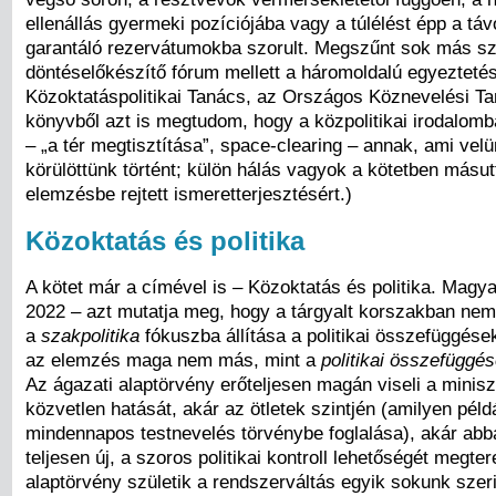
ellenállás gyermeki pozíciójába vagy a túlélést épp a távo
garantáló rezervátumokba szorult. Megszűnt sok más s
döntéselőkészítő fórum mellett a háromoldalú egyeztetés
Közoktatáspolitikai Tanács, az Országos Köznevelési Ta
könyvből azt is megtudom, hogy a közpolitikai irodalomb
– „a tér megtisztítása”, space-clearing – annak, ami vel
körülöttünk történt; külön hálás vagyok a kötetben másut
elemzésbe rejtett ismeretterjesztésért.)
Közoktatás és politika
A kötet már a címével is – Közoktatás és politika. Magy
2022 – azt mutatja meg, hogy a tárgyalt korszakban nem
a
szakpolitika
fókuszba állítása a politikai összefüggések
az elemzés maga nem más, mint a
politikai összefüggé
Az ágazati alaptörvény erőteljesen magán viseli a minisz
közvetlen hatását, akár az ötletek szintjén (amilyen péld
mindennapos testnevelés törvénybe foglalása), akár abb
teljesen új, a szoros politikai kontroll lehetőségét megte
alaptörvény születik a rendszerváltás egyik sokunk szeri