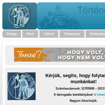
Címlap
Hírek
Tallózó
Történelem
Történele
Kérjük, segíts, hogy folyt
munkánkat!
Számlaszámunk: 11705008 – 2013
A támogatás bankkártyával
itt lehe
Nagyon köszönjük.