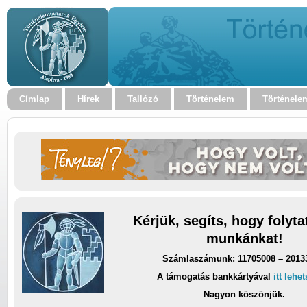
Címlap
Hírek
Tallózó
Történelem
Történele
Kérjük, segíts, hogy folyt
munkánkat!
Számlaszámunk: 11705008 – 2013
A támogatás bankkártyával
itt lehe
Nagyon köszönjük.