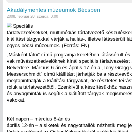
Akadálymentes múzeumok Bécsben
2008. február 20. szerda, 0:00
Speciális
tárlatvezetésekkel, multimédiás tárlatvezető készülékkel
kiállítási tárgyakkal várják a hallás-, illetve látássérült l
egyes bécsi múzeumok. (Forrás: FN)
„Másként látni” című programja keretében látássérült és
vak művészetkedvelőknek kínál speciális tárlatvezetést 
Belvedere. Március 6-án és április 17-én a „Tony Gragg 
Messerschmidt” című kiállítást járhatják be a résztvevő
megtapinthatják a kiállítási tárgyakat, de részletes leírá
róluk a tárlatvezetőtől. Ezenkívül a készítésükhöz hasz
és anyagminták is segítik a kiállított tárgyak megismeré
vakokat.
Két napon – március 8-án és
április 12-én – a siketek és nagyothallók nézhetik meg je
tárlatvezetéssel az Oskar Kokoschkáról szóló kiállítást. 