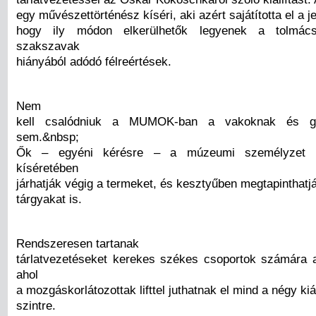
egy művészettörténész kíséri, aki azért sajátította el a je
hogy ily módon elkerülhetők legyenek a tolmác
szakszavak
hiányából adódó félreértések.
Nem
kell csalódniuk a MUMOK-ban a vakoknak és gy
sem.&nbsp;
Ők – egyéni kérésre – a múzeumi személyzet e
kíséretében
járhatják végig a termeket, és kesztyűben megtapinthatják
tárgyakat is.
Rendszeresen tartanak
tárlatvezetéseket kerekes székes csoportok számára a
ahol
a mozgáskorlátozottak lifttel juthatnak el mind a négy kiál
szintre.