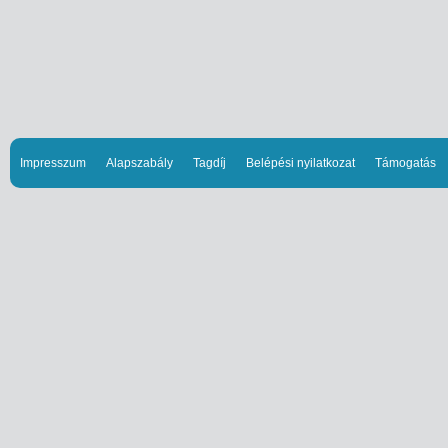
Impresszum
Alapszabály
Tagdíj
Belépési nyilatkozat
Támogatás