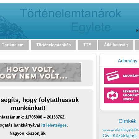
K
Történelem
Történelemtanítás
TTE
Átláthatóság
Adomány
 segíts, hogy folytathassuk
munkánkat!
laszámunk: 11705008 – 20133762.
Címkék
ogatás bankkártyával
itt lehetséges
.
aláírásgyűjtés
alapvizsga
Nagyon köszönjük.
Civil Közoktatási