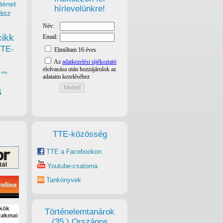
ténet
hírlevelünkre!
ász
cikk
TTE-
vita
s
TTE-közösség
TTE a Facebookon
Youtube-csatorna
Tankönyvek
Történelemtanárok
(35.) Országos