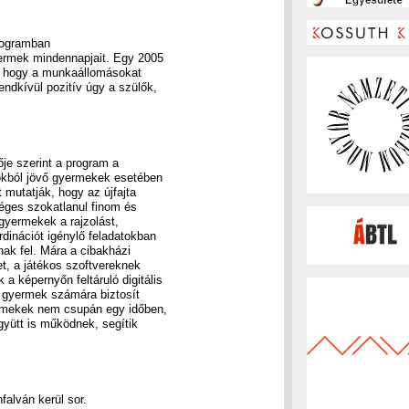
rogramban
ermek mindennapjait. Egy 2005
t, hogy a munkaállomásokat
ndkívül pozitív úgy a szülők,
je szerint a program a
okból jövő gyermekek esetében
 mutatják, hogy az újfajta
éges szokatlanul finom és
yermekek a rajzolást,
dinációt igénylő feladatokban
nak fel. Mára a cibakházi
t, a játékos szoftvereknek
 képernyőn feltáruló digitális
 gyermek számára biztosít
ermekek nem csupán egy időben,
yütt is működnek, segítik
falván kerül sor.