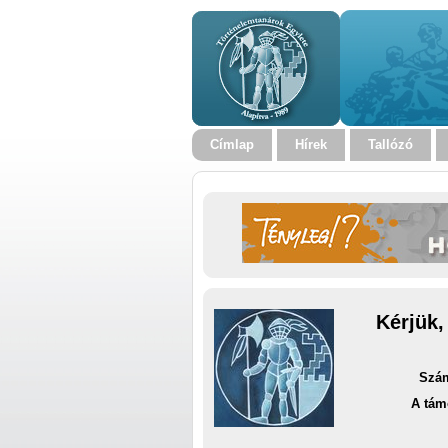
Címlap
Hírek
Tallózó
Kérjük,
Szám
A tám