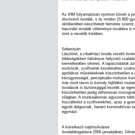
Az IHM folyamatosan nyomon követi a p
résztvevő óvodák, s ily módon 15.800 gy
októberében készíttetett felmérés szerin
használó óvodák véleménye továbbra is re
mint a nevelők körében.
Sebestyén
Lászlóné, a cibakházi óvoda vezető óvónő
többségükben hátrányos helyzetű család
kiemelkedően sikeres. A tapasztalatok azt
eszközök, szoftverek kezeléséhez szüks
aprólékos műveleteknek köszönhetően a g
kézügyességet, perceptuális-motoros koor
már rövid távon is komoly fejlődést mutat
óvodások is biztonsággal kezelik az egere
köszönhetően pedig otthonosan mozognak a
világban. A munkaállomás egyszerre több
hozzáférést a szoftverekhez, azaz a gy
együtt dolgoznak, hanem konstruktívan eg
egymást.
A következő sajtónyilvános
óvodalátogatásra 2006 januárjában, Gilván