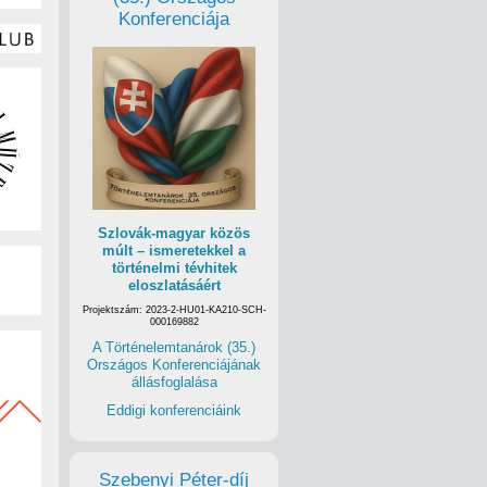
Konferenciája
Szlovák-magyar közös
múlt – ismeretekkel a
történelmi tévhitek
eloszlatásáért
Projektszám: 2023-2-HU01-KA210-SCH-
000169882
A Történelemtanárok (35.)
Országos Konferenciájának
állásfoglalása
Eddigi konferenciáink
Szebenyi Péter-díj