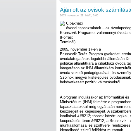
Ajánlott az ovisok számítást
2005. november 21. hétfő, 0:00
Cibakházi
óvodai tapasztalatok – az óvodapedag
Brunszvik Programot valamennyi óvoda 
(Forrás:
Terminál)
2005. november 17-én a
Brunszvik Teréz Program gyakorlati eredm
óvodalátogatások legutóbbi állomásán Dr
politikai államtitkára a cibakházi óvoda ta
látogatáson az IHM államtitkára konzultá
óvoda vezető pedagógusával, és személ
Szolnok megyei kistelepülés óvodásainak
bekövetkezett pozitív változásokról.
A program indulásakor az Informatikai és 
Minisztérium (IHM) felmérte a programban
tapasztalatokkal még egyáltalán nem ren
készségeit és képességeit. A szakember
kvalitásai &#8212; többek között logikai
kooperációs téren &#8212; a Brunszvik T
munkaállomásai és szoftverei rendszere
kiemelkedő szintű fejlődést mutatnak.