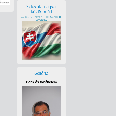
Szlovák-magyar
közös múlt
Projektszám: 2023-2-HU01-KA210-SCH-
000169882
Galéria
Bank és történelem