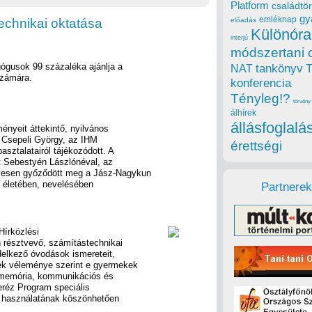
Platform
családtör
gy
emléknap
echnikai oktatása
előadás
Különóra
interjú
módszertani 
ógusok 99 százaléka ajánlja a
tankönyv
NAT
számára.
konferencia
Tényleg!?
törvény
álhírek
állásfoglalá
ényeit áttekintő, nyilvános
. Csepeli György, az IHM
érettségi
pasztalatairól tájékozódott. A
lt Sebestyén Lászlónéval, az
yesen győződött meg a Jász-Nagykun
 életében, nevelésében
Partnerek
Hírközlési
 résztvevő, számítástechnikai
delkező óvodások ismereteit,
ek véleménye szerint e gyermekek
, memória, kommunikációs és
eréz Program speciális
s használatának köszönhetően