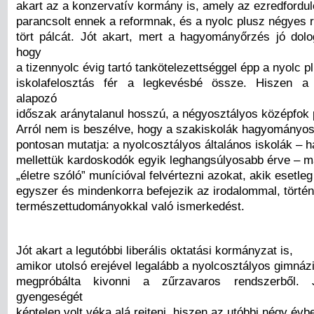
akart az a konzervatív kormány is, amely az ezredfordul
parancsolt ennek a reformnak, és a nyolc plusz négyes r
tört pálcát. Jót akart, mert a hagyományőrzés jó dol
hogy
a tizennyolc évig tartó tankötelezettséggel épp a nyolc 
iskolafelosztás fér a legkevésbé össze. Hiszen a 
alapozó
időszak aránytalanul hosszú, a négyosztályos középfok p
Arról nem is beszélve, hogy a szakiskolák hagyományos
pontosan mutatja: a nyolcosztályos általános iskolák – h
mellettük kardoskodók egyik leghangsúlyosabb érve – 
„életre szóló” munícióval felvértezni azokat, akik esetle
egyszer és mindenkorra befejezik az irodalommal, törté
természettudományokkal való ismerkedést.
Jót akart a legutóbbi liberális oktatási kormányzat is,
amikor utolsó erejével legalább a nyolcosztályos gimná
megpróbálta kivonni a zűrzavaros rendszerből. 
gyengeségét
képtelen volt véka alá rejteni, hiszen az utóbbi négy évb