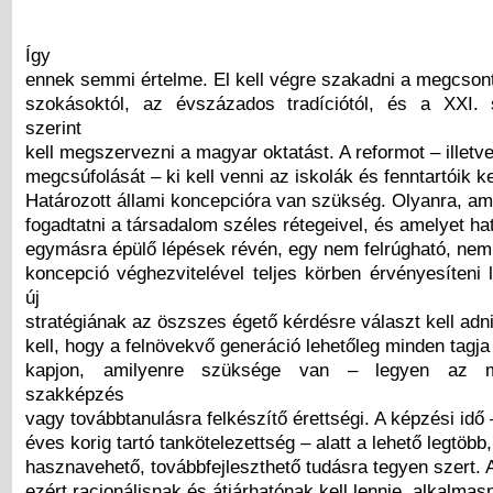
Így
ennek semmi értelme. El kell végre szakadni a megcson
szokásoktól, az évszázados tradíciótól, és a XXI. 
szerint
kell megszervezni a magyar oktatást. A reformot – illet
megcsúfolását – ki kell venni az iskolák és fenntartóik k
Határozott állami koncepcióra van szükség. Olyanra, ame
fogadtatni a társadalom széles rétegeivel, és amelyet hat
egymásra épülő lépések révén, egy nem felrúgható, nem 
koncepció véghezvitelével teljes körben érvényesíteni 
új
stratégiának az öszszes égető kérdésre választ kell adni
kell, hogy a felnövekvő generáció lehetőleg minden tagja
kapjon, amilyenre szüksége van – legyen az m
szakképzés
vagy továbbtanulásra felkészítő érettségi. A képzési idő 
éves korig tartó tankötelezettség – alatt a lehető legtöbb,
hasznavehető, továbbfejleszthető tudásra tegyen szert.
ezért racionálisnak és átjárhatónak kell lennie, alkalmas