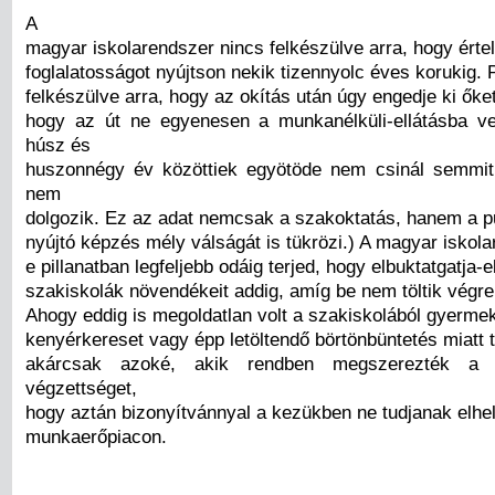
A
magyar iskolarendszer nincs felkészülve arra, hogy ért
foglalatosságot nyújtson nekik tizennyolc éves korukig. 
felkészülve arra, hogy az okítás után úgy engedje ki őket
hogy az út ne egyenesen a munkanélküli-ellátásba v
húsz és
huszonnégy év közöttiek egyötöde nem csinál semmit
nem
dolgozik. Ez az adat nemcsak a szakoktatás, hanem a pu
nyújtó képzés mély válságát is tükrözi.) A magyar iskola
e pillanatban legfeljebb odáig terjed, hogy elbuktatgatja-e
szakiskolák növendékeit addig, amíg be nem töltik végre 
Ahogy eddig is megoldatlan volt a szakiskolából gyerme
kenyérkereset vagy épp letöltendő börtönbüntetés miatt 
akárcsak azoké, akik rendben megszerezték a 
végzettséget,
hogy aztán bizonyítvánnyal a kezükben ne tudjanak elhe
munkaerőpiacon.