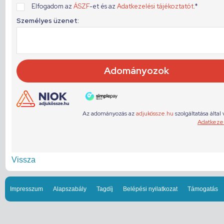
Vissza
Impresszum
Alapszabály
Tagdíj
Belépési nyilatkozat
Támogatás