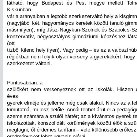
látható, hogy Budapest és Pest megye mellett Tol
Kiskunban
várja arányaiban a legtöbb szerkezetváltó hely a kisgimn
(nagyjából két, hagyományos keretek között tanuló gimna
másmilyen), míg Jász-Nagykun-Szolnok és Szabolcs-S
konzervatív, négyosztályos gimnáziumi képzéshez láts
(ott
tízből kilenc hely ilyen). Vagy pedig – és ez a valószínűb
régiókban nem folyik olyan verseny a gyerekekért, hogy
szerkezetet váltani.
Pontosabban: a
szülőkért nem versenyeznek ott az iskolák. Hiszen e
éves
gyerek elméje és jelleme még csak alakul. Nincs az a fel
kimutatná, mi lesz belőle. Annál többet árul el a pedagóg
szeme számára a szülői háttér; az a kívánatos gyerek te
iskolázottak, konszolidált körülmények között élők a szü
megfogni, őt érdemes tanítani – vele különösebb erőfeszít
eredményeket lehet ugyanis elérni.