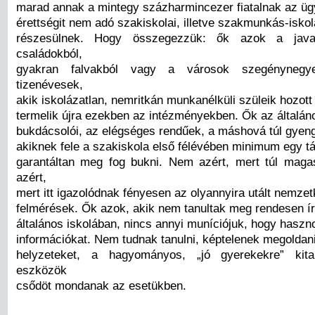
marad annak a mintegy százharmincezer fiatalnak az üg
érettségit nem adó szakiskolai, illetve szakmunkás-isko
részesülnek. Hogy összegezzük: ők azok a java
családokból,
gyakran falvakból vagy a városok szegénynegye
tizenévesek,
akik iskolázatlan, nemritkán munkanélküli szüleik hozott
termelik újra ezekben az intézményekben. Ők az általán
bukdácsolói, az elégséges rendűek, a máshová túl gyen
akiknek fele a szakiskola első félévében minimum egy t
garantáltan meg fog bukni. Nem azért, mert túl mag
azért,
mert itt igazolódnak fényesen az olyannyira utált nemzet
felmérések. Ők azok, akik nem tanultak meg rendesen ír
általános iskolában, nincs annyi muníciójuk, hogy haszno
információkat. Nem tudnak tanulni, képtelenek megoldan
helyzeteket, a hagyományos, „jó gyerekekre” kital
eszközök
csődöt mondanak az esetükben.