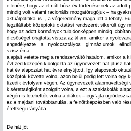
ellenére, hogy az elmúlt húsz év történéseinek az adott p
mindig volt valami racionális mozgatórugójuk – ha gyakr
aktuálpolitikai is -, a végeredmény maga lett a téboly. E
legziláltabb középfokú oktatási rendszerét sikerült úgy 
hogy az adott kormányok tulajdonképpen mindig jobbítani
dicsőséget óhajtotta vissza az állam, amikor a nyolcva
engedélyezte a nyolcosztályos gimnáziumok elind
szisztéma
alapjait vetette meg a rendszerváltó hatalom, amikor a k
évtized közepén kidolgozta az úgynevezett hat plusz hat
hat év alapozást hat évre elnyújtott, így alaposabb okta
középfok követte volna, azon belül pedig lett volna egy k
tizedik évfolyam végén. Az úgynevezett alapműveltségi v
kisérettségiként szolgált volna, s ezt a szakiskolák ala
végén is letehették volna a diákok – egyfajta ugródeszka 
ez a majdani továbbtanulás, a felnőttképzésben való rész
érettségi irányába.
De hát jót