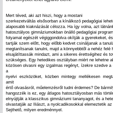
Mert téved, aki azt hiszi, hogy a mostani
szerkezetváltás elsősorban a kínálkozó pedagógiai lehe
alaposabb kiaknázását célozza. Ha így volna, azt látnán
hatosztályos gimnáziumokban önálló pedagógiai program
folyamat egészét végiggondolva okítják a gyerekeket, és
tartják szem előtt, hogy előbb kedvet csináljanak a tanu
megtanítsanak tanulni, majd a könnyebbtől a nehéz felé 
elsajátíttassák mindazt, ami a sikeres érettségihez és 
szükséges. Egy hetedikes osztályban miért ne lehetne ak
közösen olvasni egy izgalmas regényt, ízekre szedve a
a
nyelvi eszközöket, közben mintegy mellékesen megta
amit
értő olvasásról, műelemzésről tudni érdemes? De bármil
hangozzék is ez, egy átlagos hatosztályosban más törté
elnyújtják a klasszikus gimnáziumi tananyagot, és a het
olvastatják az Iliászt, a nyolcadikosokkal elemeztetik az
Sejthető, milyen eredménnyel.