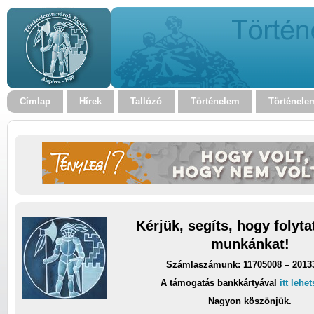
Címlap
Hírek
Tallózó
Történelem
Történele
Kérjük, segíts, hogy folyt
munkánkat!
Számlaszámunk: 11705008 – 2013
A támogatás bankkártyával
itt lehe
Nagyon köszönjük.