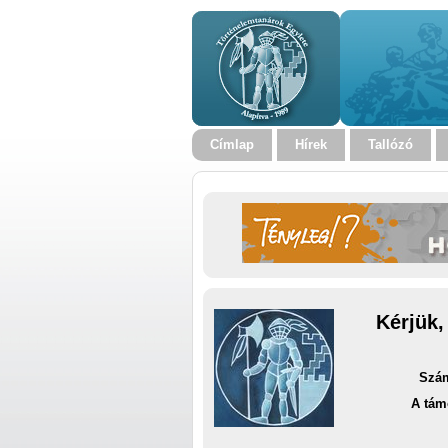
Címlap
Hírek
Tallózó
Kérjük,
Szám
A tám