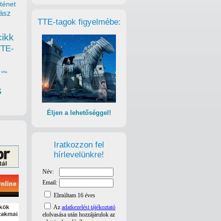
ténet
ász
TTE-tagok figyelmébe:
cikk
TTE-
vita
s
Éljen a lehetőséggel!
Iratkozzon fel
hírlevelünkre!