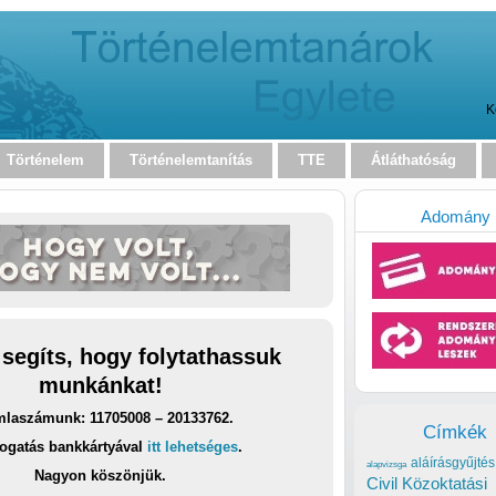
K
Történelem
Történelemtanítás
TTE
Átláthatóság
Adomány
 segíts, hogy folytathassuk
munkánkat!
laszámunk: 11705008 – 20133762.
Címkék
ogatás bankkártyával
itt lehetséges
.
aláírásgyűjtés
alapvizsga
Nagyon köszönjük.
Civil Közoktatási