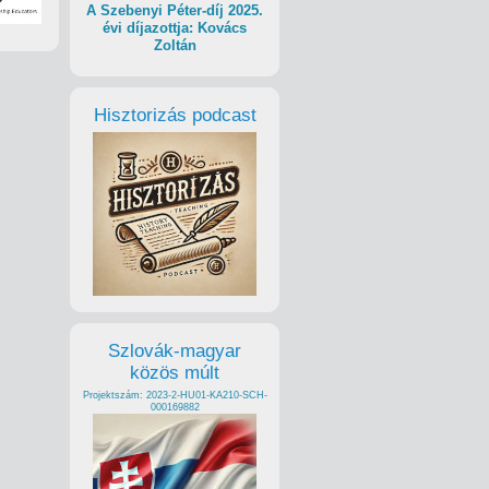
A Szebenyi Péter-díj 2025.
évi díjazottja: Kovács
Zoltán
Hisztorizás podcast
Szlovák-magyar
közös múlt
Projektszám: 2023-2-HU01-KA210-SCH-
000169882