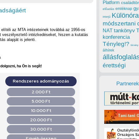
Platform
családtör
gy
emléknap
adságáért
előadás
Különóra
interjú
módszertani 
elítéli az MTA intézeteinek továbbá az 1956-os
tankönyv
NAT
t veszélyeztető intézkedéseket, hiszen a kutatás
konferencia
s alapját is jelenti.
Tényleg!?
törvény
álhírek
állásfoglalá
a
érettségi
olgozni, ha Ön is segít!
Partnerek