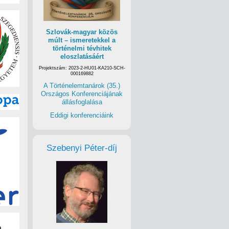
Szlovák-magyar közös
múlt – ismeretekkel a
történelmi tévhitek
eloszlatásáért
Projektszám: 2023-2-HU01-KA210-SCH-
000169882
A Történelemtanárok (35.)
Országos Konferenciájának
állásfoglalása
Eddigi konferenciáink
Szebenyi Péter-díj