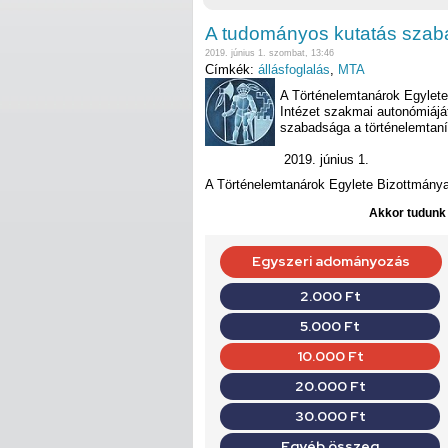
A tudományos kutatás szab
2019. június 1. szombat, 13:46
Címkék:
állásfoglalás
,
MTA
A Történelemtanárok Egylete 
Intézet szakmai autonómiájá
szabadsága a történelemtanítá
2019. június 1.
A Történelemtanárok Egylete Bizottmány
Akkor tudunk d