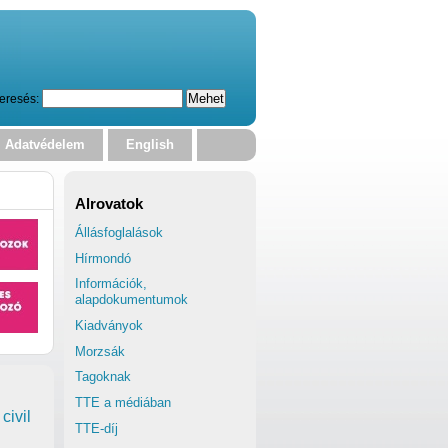
eresés:
Adatvédelem
English
Alrovatok
Állásfoglalások
Hírmondó
Információk,
alapdokumentumok
Kiadványok
Morzsák
Tagoknak
TTE a médiában
civil
TTE-díj