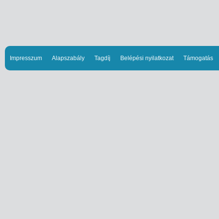
Impresszum
Alapszabály
Tagdíj
Belépési nyilatkozat
Támogatás