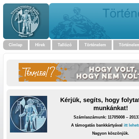
Címlap
Hírek
Tallózó
Történelem
Történele
Kérjük, segíts, hogy folyt
munkánkat!
Számlaszámunk: 11705008 – 2013
A támogatás bankkártyával
itt lehe
Nagyon köszönjük.