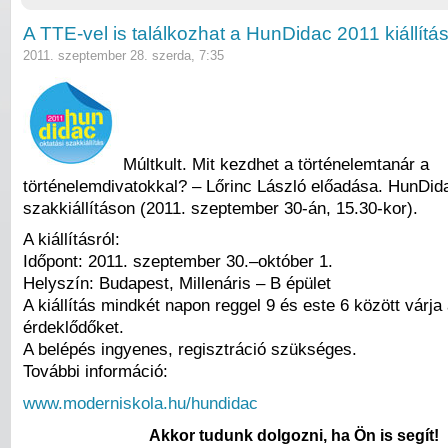
A TTE-vel is találkozhat a HunDidac 2011 kiállítá
2011. szeptember 28. szerda, 7:35
Múltkult. Mit kezdhet a történelemtanár a
történelemdivatokkal? – Lőrinc László előadása. HunDid
szakkiállításon (2011. szeptember 30-án, 15.30-kor).
A kiállításról:
Időpont: 2011. szeptember 30.–október 1.
Helyszín: Budapest, Millenáris – B épület
A kiállítás mindkét napon reggel 9 és este 6 között várja
érdeklődőket.
A belépés ingyenes, regisztráció szükséges.
További információ:
www.moderniskola.hu/hundidac
Akkor tudunk dolgozni, ha Ön is segít!