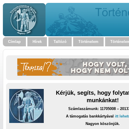
Címlap
Hírek
Tallózó
Történelem
Történele
Kérjük, segíts, hogy folyt
munkánkat!
Számlaszámunk: 11705008 – 2013
A támogatás bankkártyával
itt lehe
Nagyon köszönjük.