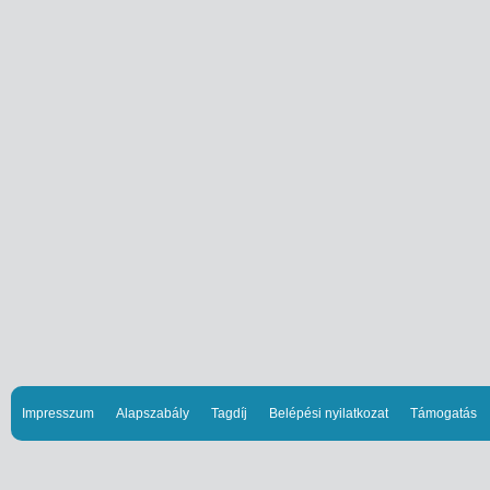
Impresszum
Alapszabály
Tagdíj
Belépési nyilatkozat
Támogatás