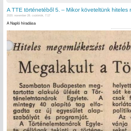
A TTE történetéből 5. – Mikor követeltünk hitele
2020. november 26. csütörtök, 7:17
A Napló híradása