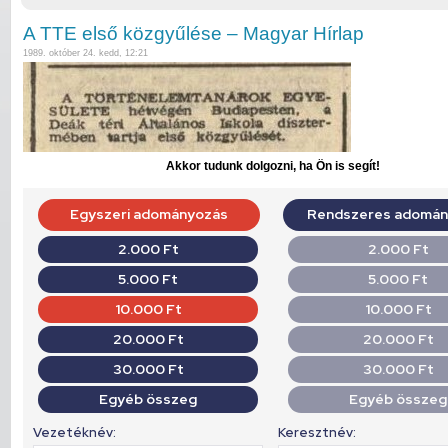
A TTE első közgyűlése – Magyar Hírlap
1989. október 24. kedd, 12:21
Akkor tudunk dolgozni, ha Ön is segít!