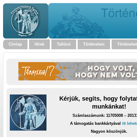
Címlap
Hírek
Tallózó
Történelem
Történele
Kérjük, segíts, hogy folyt
munkánkat!
Számlaszámunk: 11705008 – 2013
A támogatás bankkártyával
itt lehe
Nagyon köszönjük.