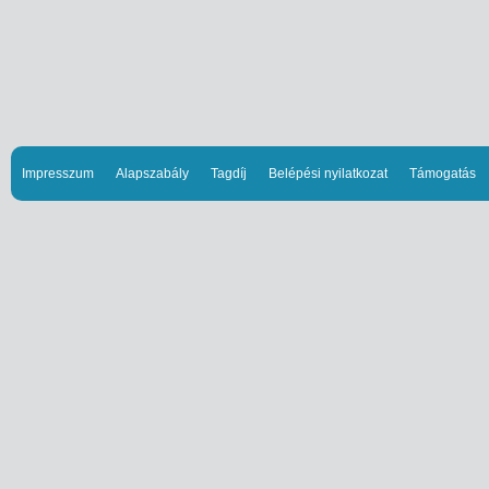
Impresszum
Alapszabály
Tagdíj
Belépési nyilatkozat
Támogatás