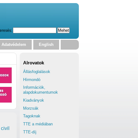
eresés:
Adatvédelem
English
Alrovatok
Állásfoglalások
Hírmondó
Információk,
alapdokumentumok
Kiadványok
Morzsák
Tagoknak
TTE a médiában
civil
TTE-díj