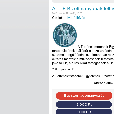
A TTE Bizottmányának felh
2016. január 11. hétfő, 16:35
Címkék:
civil
,
felhívás
A Történelemtanárok Eg
tantestületének kiállását a közoktatásért
szakmai megújításért, az oktatásban részt
oktatás megfelelő működésének biztosítás
javasoljuk, aláírásukkal támogassák a He
2016. január 11.
A Történelemtanárok Egyletének Bizottm
Akkor tudunk d