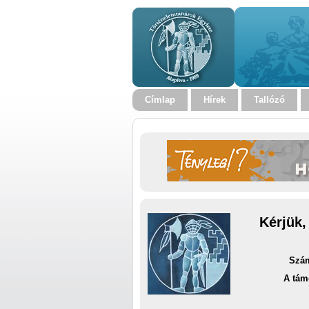
Címlap
Hírek
Tallózó
Kérjük,
Szám
A tám