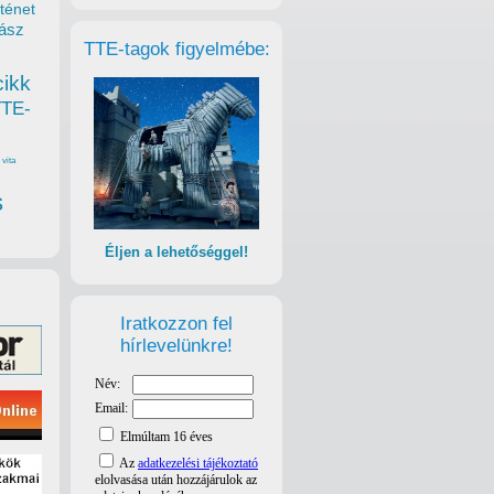
ténet
ász
TTE-tagok figyelmébe:
cikk
TTE-
vita
s
Éljen a lehetőséggel!
Iratkozzon fel
hírlevelünkre!