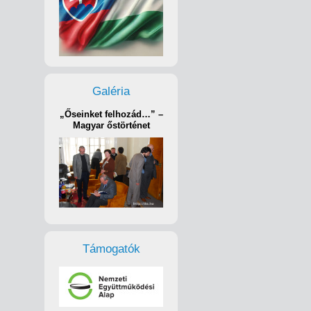
Galéria
„Őseinket felhozád…” –
Magyar őstörténet
Támogatók