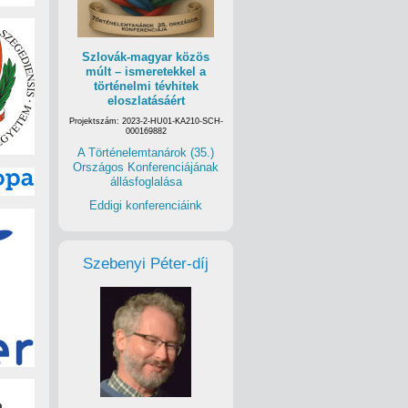
Szlovák-magyar közös
múlt – ismeretekkel a
történelmi tévhitek
eloszlatásáért
Projektszám: 2023-2-HU01-KA210-SCH-
000169882
A Történelemtanárok (35.)
Országos Konferenciájának
állásfoglalása
Eddigi konferenciáink
Szebenyi Péter-díj