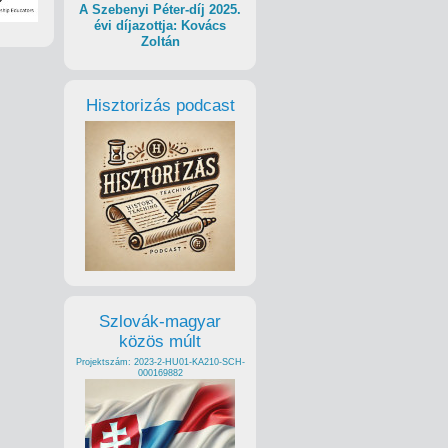
A Szebenyi Péter-díj 2025.
évi díjazottja: Kovács
Zoltán
Hisztorizás podcast
Szlovák-magyar
közös múlt
Projektszám: 2023-2-HU01-KA210-SCH-
000169882