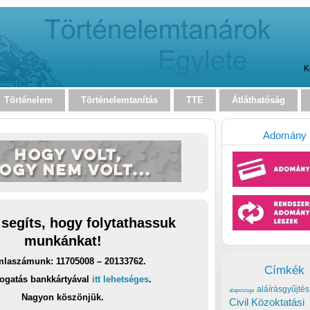
K
Történelem
Történelemtanítás
TTE
Átláthatóság
Adomány
 segíts, hogy folytathassuk
munkánkat!
laszámunk: 11705008 – 20133762.
Címkék
ogatás bankkártyával
itt lehetséges
.
aláírásgyűjtés
alapvizsga
Nagyon köszönjük.
Civil Közoktatási