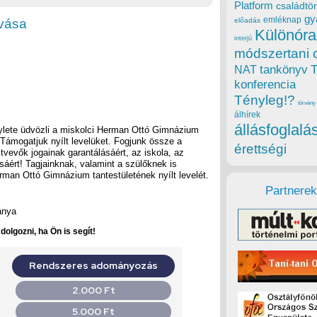
Platform
családtör
gy
emléknap
ívása
előadás
Különóra
interjú
módszertani 
tankönyv
NAT
konferencia
Tényleg!?
törvény
álhírek
állásfoglalá
ylete üdvözli a miskolci Herman Ottó Gimnázium
. Támogatjuk nyílt levelüket. Fogjunk össze a
érettségi
vevők jogainak garantálásáért, az iskola, az
áért! Tagjainknak, valamint a szülőknek is
rman Ottó Gimnázium tantestületének nyílt levelét.
Partnerek
ánya
olgozni, ha Ön is segít!