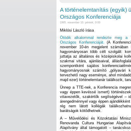
A történelemtanítás (egyik)
Országos Konferenciája
1995. november 10. péntek, 0:00
Miklósi László írása
Ötödik alkalommal rendezte meg a T
Országos Konferenciáját
.
(A Konferenc
november 10-én megjelent számában k
hagyományosan több célt szolgált: kors
juttatja az általános és középiskolai ko
szakmai vitára, ajánlásaival, állásfogl
szempontként sajátos konferenciaélmé
hagyományosnak számító „gólyavári ko
tervezhető nagy eseménye, ahol mindaddi
majd ezer) történelemtanár találkozik, ta
Ünnep a TTE-nek, a Konferencia megrend
vagy éppen kevéssé ismert) történészek
vitavezetők, szakértők segítségével – i
árengedménnyel vagy éppen ajándékként 
rég nem látott kollégák találkozhat
barátságok kötődhetnek.
A – Művelődési és Közoktatási Minisz
Renovanda Cultura Hungariae Alapít
Alapítvány által támogatott – tanácsko