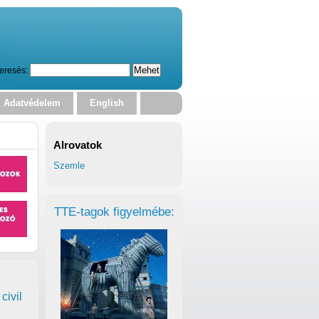
eresés:
Adatvédelem
English
Alrovatok
Szemle
TTE-tagok figyelmébe:
civil