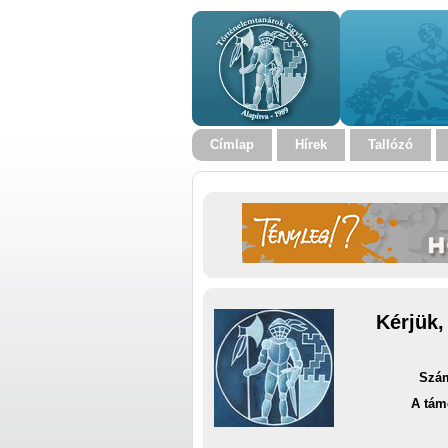
Címlap
Hírek
Tallózó
Kérjük,
Szám
A tám