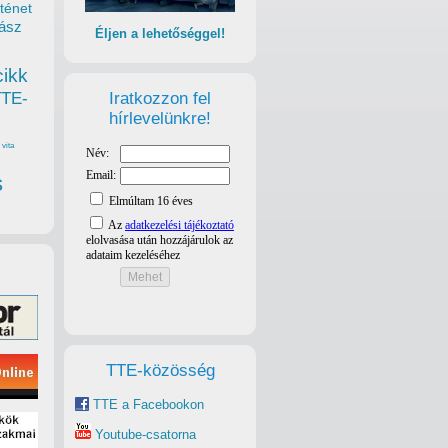
ténet
ász
Éljen a lehetőséggel!
cikk
Iratkozzon fel
TTE-
hírlevelünkre!
vita
s
TTE-közösség
TTE a Facebookon
Youtube-csatorna