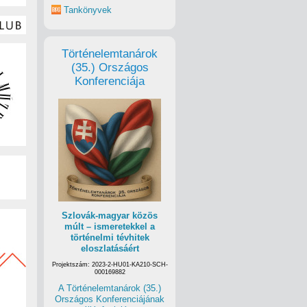
Tankönyvek
Történelemtanárok
(35.) Országos
Konferenciája
Szlovák-magyar közös
múlt – ismeretekkel a
történelmi tévhitek
eloszlatásáért
Projektszám: 2023-2-HU01-KA210-SCH-
000169882
A Történelemtanárok (35.)
Országos Konferenciájának