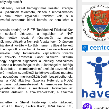
mélyiség arcélét.
indszenty József hercegprímás közéleti szerepe
 újszerűnek tekinthető, hiszen a rendszerváltás
tikai okok miatt egyoldalú, torzított volt, s a
avatási szertartás hitbeli kérdés, ez sem lehet a
(szokás szerint) az ELTE Tanárképző Főiskolai Kar
om szekció ülésezett: a legtöbben „A NAT
jában vettek részt. A résztvevők -az anyag
ették meg először a Nemzeti Alaptanterv Történelem
álatokat kiváltó – korábbi, ismert változat helyett
al elfogadott anyagba. A heves hozzászólásokkal
rvekkel, helyi tantervekkel kapcsolatos további
ia” szekció Kronstein Gábor szakértő, szakíró
 hogy segítsen eligazodni a jelenleg használatos
utassa a hasonlóságokat és különbségeket, feltárja
k tanítása – életmódtörténet” szekció a szerzőkkel
zerű, modem szemléletű tankönyvcsaládot mutatott
a pedagógus munkanélküliségről beszélgethettek,
ral, a PSZ titkárával. Szakács Péterrel, a PDSZ
cs város polgármesterével. A nemegyszer heves
etértettek abban a résztvevők: törekedjen az
minden érdekelt: a szakszervezetek, a szakmai
thették a Stiefel Falitérkép Kiadó térképeit,
 az AKG Kiadó, Calibra Kiadó, IKVA Kiadó Kft.,