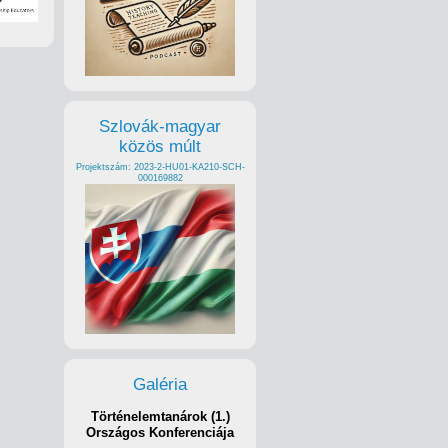
Szlovák-magyar
közös múlt
Projektszám: 2023-2-HU01-KA210-SCH-
000169882
Galéria
Történelemtanárok (1.)
Országos Konferenciája