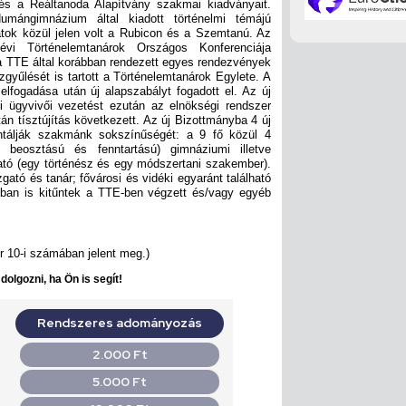
s a Reáltanoda Alapítvány szakmai kiadványait.
mángimnázium által kiadott történelmi témájú
ratok közül jelen volt a Rubicon és a Szemtanú. Az
vi Történelemtanárok Országos Konferenciája
 a TTE által korábban rendezett egyes rendezvények
zgyűlését is tartott a Történelemtanárok Egylete. A
fogadása után új alapszabályt fogadott el. Az új
i ügyvivői vezetést ezután az elnökségi rendszer
tán tísztújítás következett. Az új Bizottmányba 4 új
entálják szakmánk sokszínűségét: a 9 fő közül 4
ly beosztású és fenntartású) gimnáziumi illetve
tató (egy történész és egy módszertani szakember).
gató és tanár; fővárosi és vidéki egyaránt található
ban is kitűntek a TTE-ben végzett és/vagy egyéb
r 10-i számában jelent meg.)
olgozni, ha Ön is segít!