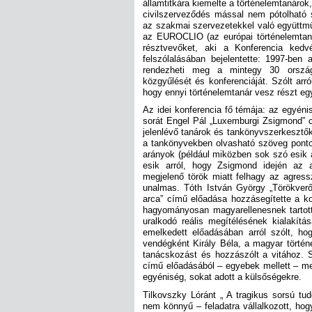
államtitkára kiemelte a történelemtanárok
civilszerveződés mással nem pótolható 
az szakmai szervezetekkel való együttmű
az EUROCLIO (az európai történelemtaná
résztvevőket, aki a Konferencia kedv
felszólalásában bejelentette: 1997-be
rendezheti meg a mintegy 30 ország 
közgyűlését és konferenciáját. Szólt arr
hogy ennyi történelemtanár vesz részt eg
Az idei konferencia fő témája: az egyén
sorát Engel Pál „Luxemburgi Zsigmond” c
jelenlévő tanárok és tankönyvszerkesztők
a tankönyvekben olvasható szöveg ponto
arányok (például miközben sok szó esik a
esik arról, hogy Zsigmond idején az 
megjelenő török miatt felhagy az agressz
unalmas. Tóth István György „Törökverő
arca” című előadása hozzásegítette a ko
hagyományosan magyarellenesnek tartott, 
uralkodó reális megítélésének kialakít
emelkedett előadásában arról szólt, ho
vendégként Király Béla, a magyar történ
tanácskozást és hozzászólt a vitához. 
című előadásából – egyebek mellett – me
egyéniség, sokat adott a külsőségekre.
Tilkovszky Lóránt „ A tragikus sorsú tud
nem könnyű – feladatra vállalkozott, hogy