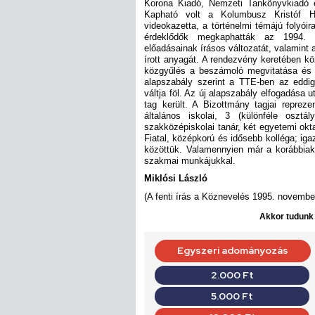
Korona Kiadó, Nemzeti Tankönyvkiadó é
Kapható volt a Kolumbusz Kristóf Hu
videokazetta, a történelmi témájú folyói
érdeklődők megkaphatták az 1994. é
előadásainak írásos változatát, valamint
írott anyagát. A rendezvény keretében kö
közgyűlés a beszámoló megvitatása és el
alapszabály szerint a TTE-ben az eddig
váltja föl. Az új alapszabály elfogadása u
tag került. A Bizottmány tagjai reprez
általános iskolai, 3 (különféle osztá
szakközépiskolai tanár, két egyetemi ok
Fiatal, középkorú és idősebb kolléga; igaz
közöttük. Valamennyien már a korábbiak
szakmai munkájukkal.
Miklósi László
(A fenti írás a Köznevelés 1995. novembe
Akkor tudunk d