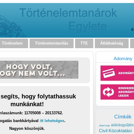
K
Történelem
Történelemtanítás
TTE
Átláthatóság
Adomány
 segíts, hogy folytathassuk
munkánkat!
laszámunk: 11705008 – 20133762.
Címkék
ogatás bankkártyával
itt lehetséges
.
aláírásgyűjtés
alapvizsga
Nagyon köszönjük.
Civil Közoktatási