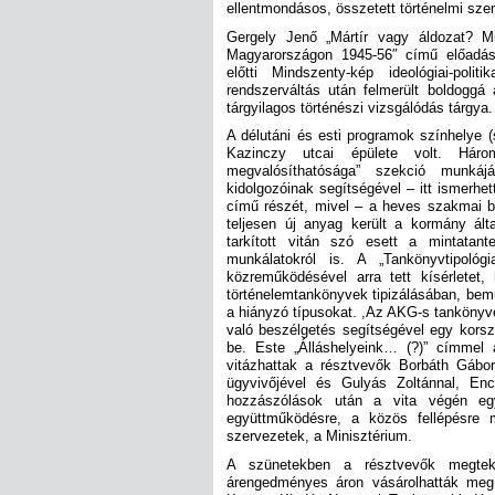
ellentmondásos, összetett történelmi sze
Gergely Jenő „Mártír vagy áldozat? M
Magyarországon 1945-56″ című előadása
előtti Mindszenty-kép ideológiai-poli
rendszerváltás után felmerült boldoggá 
tárgyilagos történészi vizsgálódás tárgya.
A délutáni és esti programok színhelye 
Kazinczy utcai épülete volt. Hár
megvalósíthatósága” szekció munká
kidolgozóinak segítségével – itt ismerh
című részét, mivel – a heves szakmai bír
teljesen új anyag került a kormány ált
tarkított vitán szó esett a mintatante
munkálatokról is. A „Tankönyvtipológ
közreműködésével arra tett kísérletet,
történelemtankönyvek tipizálásában, bem
a hiányzó típusokat. ,Az AKG-s tankönyve
való beszélgetés segítségével egy kors
be. Este „Álláshelyeink… (?)” címmel 
vitázhattak a résztvevők Borbáth Gábor
ügyvivőjével és Gulyás Zoltánnal, En
hozzászólások után a vita végén egy
együttműködésre, a közös fellépésre 
szervezetek, a Minisztérium.
A szünetekben a résztvevők megtekin
árengedményes áron vásárolhatták meg