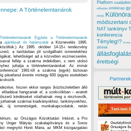
Platform
családtör
gy
emléknap
 ünnepe: A Történelemtanárok
előadás
Különóra
interjú
módszertani 
tankönyv
NAT
konferencia
örténelemtanárok Egylete a Történelemtanárok
Tényleg!?
ia
ajánlásait és határozatát
a Köznevelés 1995.
törvény
özöltük.) Az 1995. október 14-15-i rendezvény
álhírek
zerű, a tanításban jól szolgálható ismeretekhez
állásfoglalá
llégákat, lehetőséget ad a közvetlen eszmecserére,
érettségi
alásaival fellép a szakma érdekében, s nem utolsó
nyhez juttatja a történelemtanárokat. Az immár
nferencia” 1991-től a szakma (egyik) biztosan
g páratlanul évente mintegy 600 (egyes esetekben
Partnerek
nácskozik.
ezése, hiszen ekkor rangos (köztiszteletben álló
 előadásai hangzanak el, a szekciókban – avatott
dőszerű kérdéseket vitathatnak meg a résztvevők,
juthatnak szakmai kiadványokhoz, tankönyvekhez,
nak, új ismeretségek, munkakapcsolatok, netán
térium, az Országos Közoktatási Intézet, a Pro
vány Unger Mátyás szakalapítványa és a Soros
zást megnyitó Honti Mária, az MKM közigazgatási