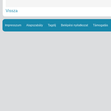
Vissza
Impresszum
Alapszabály
Tagdíj
Belépési nyilatkozat
Támogatás