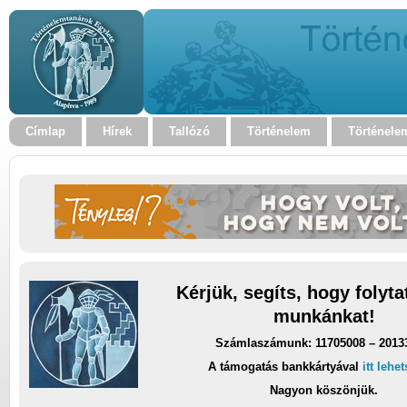
Címlap
Hírek
Tallózó
Történelem
Történele
Kérjük, segíts, hogy folyt
munkánkat!
Számlaszámunk: 11705008 – 2013
A támogatás bankkártyával
itt lehe
Nagyon köszönjük.