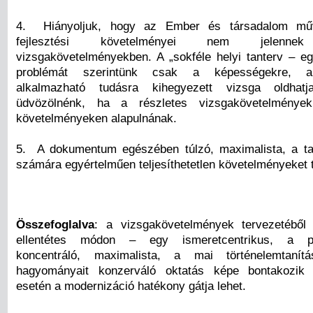
4. Hiányoljuk, hogy az Ember és társadalom műve
fejlesztési követelményei nem jele
vizsgakövetelményekben. A „sokféle helyi tanterv – e
problémát szerintünk csak a képességekre, a
alkalmazható tudásra kihegyezett vizsga oldhat
üdvözölnénk, ha a részletes vizsgakövetelmények
követelményeken alapulnának.
5. A dokumentum egészében túlzó, maximalista, a ta
számára egyértelműen teljesíthetetlen követelményeket 
Összefoglalva
: a vizsgakövetelmények tervezetéből
ellentétes módon – egy ismeretcentrikus, a poli
koncentráló, maximalista, a mai történelemtanít
hagyományait konzerváló oktatás képe bontakozik 
esetén a modernizáció hatékony gátja lehet.