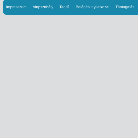
Impresszum
Alapszabály
Tagdíj
Belépési nyilatkozat
Támogatás