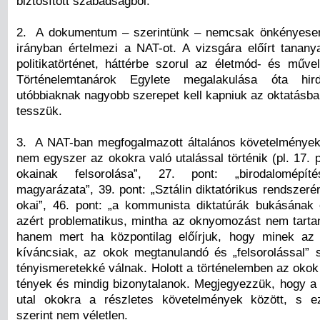
biztosított szabadságból.
2. A dokumentum – szerintünk – nemcsak önkényese
irányban értelmezi a NAT-ot. A vizsgára előírt tanany
politikatörténet, háttérbe szorul az életmód- és művel
Történelemtanárok Egylete megalakulása óta hir
utóbbiaknak nagyobb szerepet kell kapniuk az oktatásban
tesszük.
3. A NAT-ban megfogalmazott általános követelmények
nem egyszer az okokra való utalással történik (pl. 17. 
okainak felsorolása”, 27. pont: „birodalomépíté
magyarázata”, 39. pont: „Sztálin diktatórikus rendszeré
okai”, 46. pont: „a kommunista diktatúrák bukásának
azért problematikus, mintha az oknyomozást nem tarta
hanem mert ha központilag előírjuk, hogy minek az
kíváncsiak, az okok megtanulandó és „felsorolással”
tényismeretekké válnak. Holott a történelemben az okok
tények és mindig bizonytalanok. Megjegyezzük, hogy 
utal okokra a részletes követelmények között, s e
szerint nem véletlen.