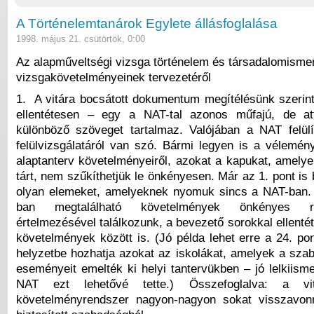
A Történelemtanárok Egylete állásfoglalása
1998. május 21. csütörtök, 0:00
Az alapműveltségi vizsga történelem és társadalomismer
vizsgakövetelményeinek tervezetéről
1. A vitára bocsátott dokumentum megítélésünk szerin
ellentétesen – egy a NAT-tal azonos műfajú, de att
különböző szöveget tartalmaz. Valójában a NAT felülír
felülvizsgálatáról van szó. Bármi legyen is a vélemé
alaptanterv követelményeiről, azokat a kapukat, amelye
tárt, nem szűkíthetjük le önkényesen. Már az 1. pont is
olyan elemeket, amelyeknek nyomuk sincs a NAT-ban.
ban megtalálható követelmények önkényes rés
értelmezésével találkozunk, a bevezető sorokkal ellenté
követelmények között is. (Jó példa lehet erre a 24. po
helyzetbe hozhatja azokat az iskolákat, amelyek a sz
eseményeit emelték ki helyi tantervükben – jó lelkiisme
NAT ezt lehetővé tette.) Összefoglalva: a vit
követelményrendszer nagyon-nagyon sokat visszavon