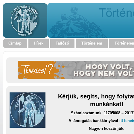
Címlap
Hírek
Tallózó
Történelem
Történele
Kérjük, segíts, hogy folyt
munkánkat!
Számlaszámunk: 11705008 – 2013
A támogatás bankkártyával
itt lehe
Nagyon köszönjük.