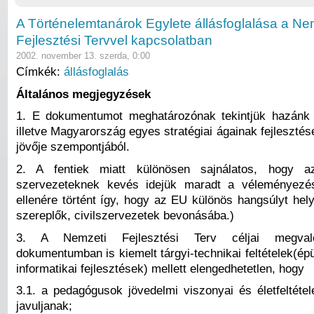
A Történelemtanárok Egylete állásfoglalása a Ne
Fejlesztési Tervvel kapcsolatban
2002. november 13. szerda, 0:00
Címkék:
állásfoglalás
Általános megjegyzések
1. E dokumentumot meghatározónak tekintjük hazánk 
illetve Magyarország egyes stratégiai ágainak fejlesztés
jövője szempontjából.
2. A fentiek miatt különösen sajnálatos, hogy az 
szervezeteknek kevés idejük maradt a véleményezé
ellenére történt így, hogy az EU különös hangsúlyt hel
szereplők, civilszervezetek bevonásába.)
3. A Nemzeti Fejlesztési Terv céljai megval
dokumentumban is kiemelt tárgyi-technikai feltételek(épül
informatikai fejlesztések) mellett elengedhetetlen, hogy
3.1. a pedagógusok jövedelmi viszonyai és életfeltétel
javuljanak;