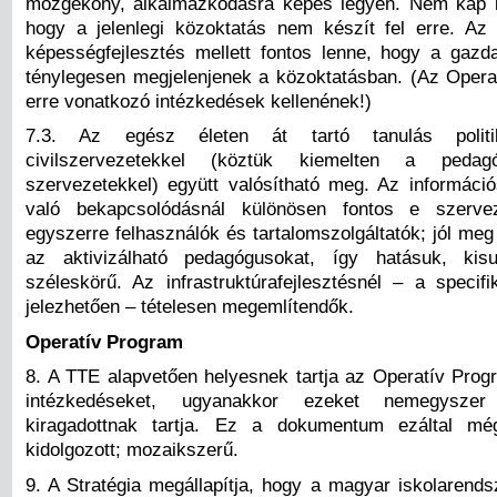
mozgékony, alkalmazkodásra képes legyen. Nem kap k
hogy a jelenlegi közoktatás nem készít fel erre. Az
képességfejlesztés mellett fontos lenne, hogy a gazd
ténylegesen megjelenjenek a közoktatásban. (Az Oper
erre vonatkozó intézkedések kellenének!)
7.3. Az egész életen át tartó tanulás polit
civilszervezetekkel (köztük kiemelten a peda
szervezetekkel) együtt valósítható meg. Az informáci
való bekapcsolódásnál különösen fontos e szerve
egyszerre felhasználók és tartalomszolgáltatók; jól meg 
az aktivizálható pedagógusokat, így hatásuk, kis
széleskörű. Az infrastruktúrafejlesztésnél – a specifi
jelezhetően – tételesen megemlítendők.
Operatív Program
8. A TTE alapvetően helyesnek tartja az Operatív Progr
intézkedéseket, ugyanakkor ezeket nemegyszer 
kiragadottnak tartja. Ez a dokumentum ezáltal m
kidolgozott; mozaikszerű.
9. A Stratégia megállapítja, hogy a magyar iskolarends