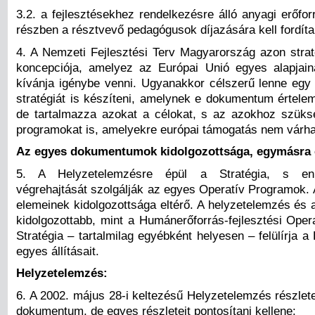
3.2. a fejlesztésekhez rendelkezésre álló anyagi erőfor
részben a résztvevő pedagógusok díjazására kell fordíta
4. A Nemzeti Fejlesztési Terv Magyarország azon straté
koncepciója, amelyez az Európai Unió egyes alapjai
kívánja igénybe venni. Ugyanakkor célszerű lenne egy
stratégiát is készíteni, amelynek e dokumentum értele
de tartalmazza azokat a célokat, s az azokhoz szüksé
programokat is, amelyekre európai támogatás nem várha
Az egyes dokumentumok kidolgozottsága, egymásra 
5. A Helyzetelemzésre épül a Stratégia, s enn
végrehajtását szolgálják az egyes Operatív Programok.
elemeinek kidolgozottsága eltérő. A helyzetelemzés és a
kidolgozottabb, mint a Humánerőforrás-fejlesztési Oper
Stratégia – tartalmilag egyébként helyesen – felülírja 
egyes állításait.
Helyzetelemzés:
6. A 2002. május 28-i keltezésű Helyzetelemzés részlet
dokumentum, de egyes részleteit pontosítani kellene: