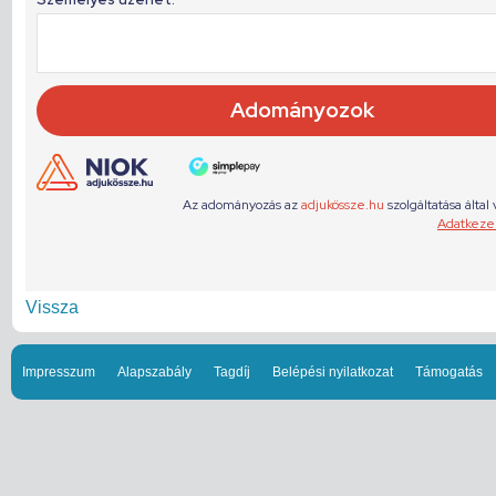
Vissza
Impresszum
Alapszabály
Tagdíj
Belépési nyilatkozat
Támogatás