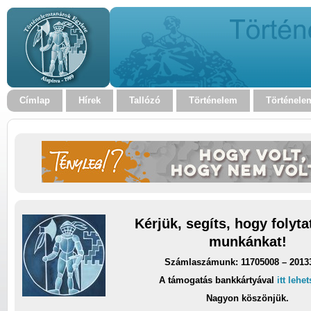
Címlap
Hírek
Tallózó
Történelem
Történele
Kérjük, segíts, hogy folyt
munkánkat!
Számlaszámunk: 11705008 – 2013
A támogatás bankkártyával
itt lehe
Nagyon köszönjük.