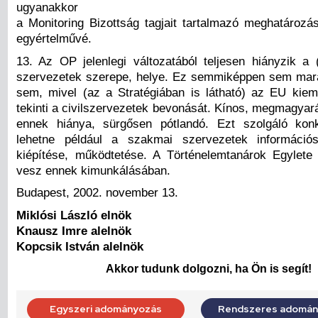
ugyanakkor
a Monitoring Bizottság tagjait tartalmazó meghatározá
egyértelművé.
13. Az OP jelenlegi változatából teljesen hiányzik a (
szervezetek szerepe, helye. Ez semmiképpen sem mara
sem, mivel (az a Stratégiában is látható) az EU kiem
tekinti a civilszervezetek bevonását. Kínos, megmagyar
ennek hiánya, sürgősen pótlandó. Ezt szolgáló konk
lehetne például a szakmai szervezetek információ
kiépítése, működtetése. A Történelemtanárok Egylete
vesz ennek kimunkálásában.
Budapest, 2002. november 13.
Miklósi László elnök
Knausz Imre alelnök
Kopcsik István alelnök
Akkor tudunk dolgozni, ha Ön is segít!