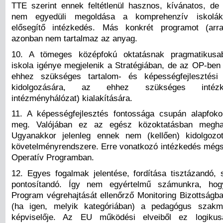
TTE szerint ennek feltétlenül hasznos, kívánatos, de
nem egyedüli megoldása a komprehenzív iskolák e
elősegítő intézkedés. Más konkrét programot (arra
azonban nem tartalmaz az anyag.
10. A tömeges középfokú oktatásnak pragmatikusa
iskola igénye megjelenik a Stratégiában, de az OP-ben 
ehhez szükséges tartalom- és képességfejlesztési
kidolgozására, az ehhez szükséges intézk
intézményhálózat) kialakítására.
11. A képességfejlesztés fontossága csupán alapfok
meg. Valójában ez az egész közoktatásban meghat
Ugyanakkor jelenleg ennek nem (kellően) kidolgozot
követelményrendszere. Erre vonatkozó intézkedés még
Operatív Programban.
12. Egyes fogalmak jelentése, fordítása tisztázandó,
pontosítandó. Így nem egyértelmű számunkra, hog
Program végrehajtását ellenőrző Monitoring Bizottságba
(ha igen, melyik kategóriában) a pedagógus szakm
képviselője. Az EU működési elveiből ez logikus