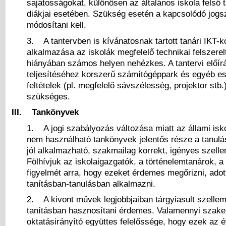
sajátosságokat, különösen az általános iskola felső 
diákjai esetében. Szükség esetén a kapcsolódó jogs
módosítani kell.
3. A tantervben is kívánatosnak tartott tanári IKT-
alkalmazása az iskolák megfelelő technikai felszere
hiányában számos helyen nehézkes. A tantervi előír
teljesítéséhez korszerű számítógéppark és egyéb e
feltételek (pl. megfelelő sávszélesség, projektor stb.
szükséges.
III. Tankönyvek
1. A jogi szabályozás változása miatt az állami is
nem használható tankönyvek jelentős része a tanulá
jól alkalmazható, szakmailag korrekt, igényes szelle
Fölhívjuk az iskolaigazgatók, a történelemtanárok, 
figyelmét arra, hogy ezeket érdemes megőrizni, adot
tanításban-tanulásban alkalmazni.
2. A kivont művek legjobbjaiban tárgyiasult szellem
tanításban hasznosítani érdemes. Valamennyi szak
oktatásirányító együttes felelőssége, hogy ezek az é