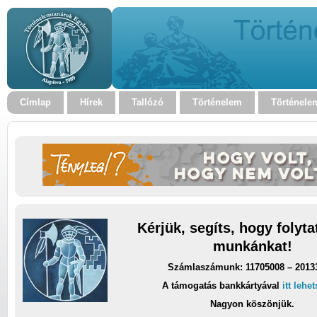
Címlap
Hírek
Tallózó
Történelem
Történele
Kérjük, segíts, hogy folyt
munkánkat!
Számlaszámunk: 11705008 – 2013
A támogatás bankkártyával
itt lehe
Nagyon köszönjük.