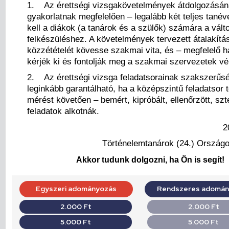
1. Az érettségi vizsgakövetelmények átdolgozásáná
gyakorlatnak megfelelően – legalább két teljes tanéve
kell a diákok (a tanárok és a szülők) számára a vált
felkészüléshez. A követelmények tervezett átalakít
közzétételét kövesse szakmai vita, és – megfelelő h
kérjék ki és fontolják meg a szakmai szervezetek vé
2. Az érettségi vizsga feladatsorainak szakszerűs
leginkább garantálható, ha a középszintű feladatsor te
mérést követően – bemért, kipróbált, ellenőrzött, szt
feladatok alkotnák.
2
Történelemtanárok (24.) Országo
Akkor tudunk dolgozni, ha Ön is segít!