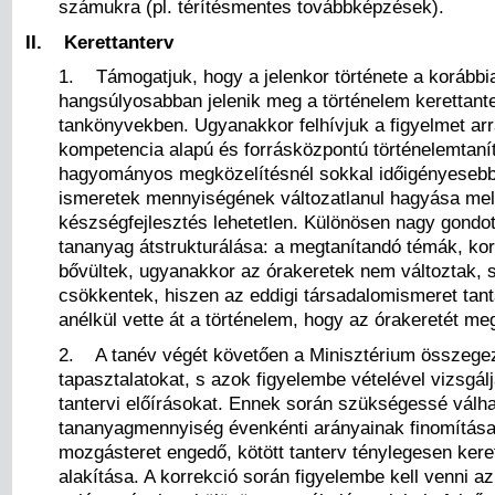
számukra (pl. térítésmentes továbbképzések).
II. Kerettanterv
1. Támogatjuk, hogy a jelenkor története a korábbi
hangsúlyosabban jelenik meg a történelem kerettant
tankönyvekben. Ugyanakkor felhívjuk a figyelmet arr
kompetencia alapú és forrásközpontú történelemtaní
hagyományos megközelítésnél sokkal időigényesebb.
ismeretek mennyiségének változatlanul hagyása mell
készségfejlesztés lehetetlen. Különösen nagy gondo
tananyag átstrukturálása: a megtanítandó témák, ko
bővültek, ugyanakkor az órakeretek nem változtak, 
csökkentek, hiszen az eddigi társadalomismeret tan
anélkül vette át a történelem, hogy az órakeretét me
2. A tanév végét követően a Minisztérium összege
tapasztalatokat, s azok figyelembe vételével vizsgálja
tantervi előírásokat. Ennek során szükségessé válh
tananyagmennyiség évenkénti arányainak finomítása
mozgásteret engedő, kötött tanterv ténylegesen kere
alakítása. A korrekció során figyelembe kell venni az