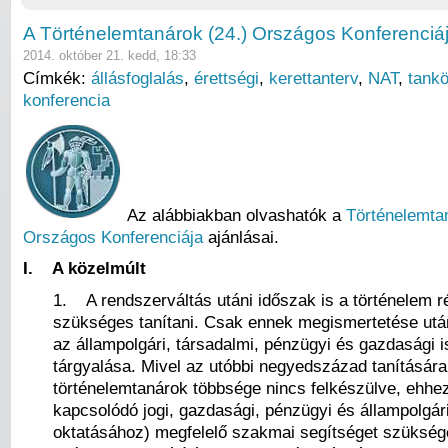
A Történelemtanárok (24.) Országos Konferenciáj
2014. október 21. kedd, 18:33
Címkék:
állásfoglalás
,
érettségi
,
kerettanterv
,
NAT
,
tank
konferencia
Az alábbiakban olvashatók a
Történelemtan
Országos Konferenciája
ajánlásai.
I. A közelmúlt
1. A rendszerváltás utáni időszak is a történelem r
szükséges tanítani. Csak ennek megismertetése utá
az állampolgári, társadalmi, pénzügyi és gazdasági 
tárgyalása. Mivel az utóbbi negyedszázad tanítására
történelemtanárok többsége nincs felkészülve, ehhez
kapcsolódó jogi, gazdasági, pénzügyi és állampolgár
oktatásához) megfelelő szakmai segítséget szüksége