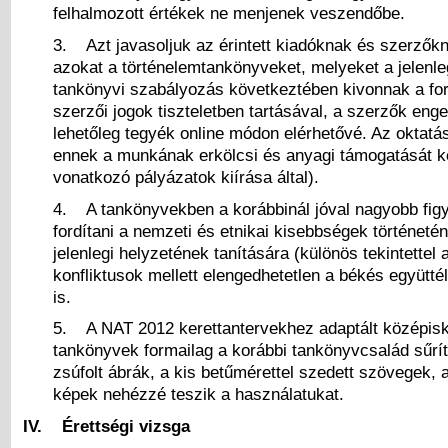
felhalmozott értékek ne menjenek veszendőbe.
3. Azt javasoljuk az érintett kiadóknak és szerzők
azokat a történelemtankönyveket, melyeket a jelenle
tankönyvi szabályozás következtében kivonnak a fo
szerzői jogok tiszteletben tartásával, a szerzők eng
lehetőleg tegyék online módon elérhetővé. Az oktatás
ennek a munkának erkölcsi és anyagi támogatását kér
vonatkozó pályázatok kiírása által).
4. A tankönyvekben a korábbinál jóval nagyobb figy
fordítani a nemzeti és etnikai kisebbségek történeté
jelenlegi helyzetének tanítására (különös tekintettel 
konfliktusok mellett elengedhetetlen a békés együtt
is.
5. A NAT 2012 kerettantervekhez adaptált középisk
tankönyvek formailag a korábbi tankönyvcsalád sűrí
zsúfolt ábrák, a kis betűmérettel szedett szövegek, 
képek nehézzé teszik a használatukat.
IV. Érettségi vizsga