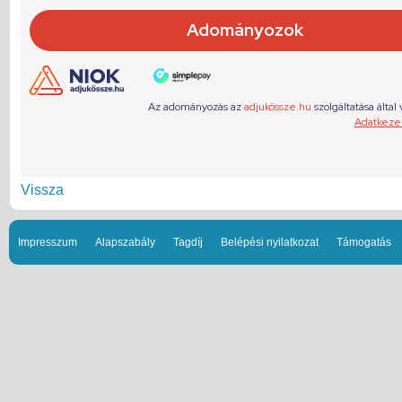
Vissza
Impresszum
Alapszabály
Tagdíj
Belépési nyilatkozat
Támogatás