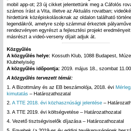
mobil app-ot; 23 új cikket jelentettünk meg a Cáfolós ro
számos írást a Vita, illetve az Aktuális rovatban; videók
hirdettünk középiskolásoknak az oldalon található történ
legendákról, amelyre szép számmal érkeztek pályaműve
rendezvényen egyrészt a fejlesztési projekt eredményeit 
másrészt a videó-verseny díjait adjuk át.
Közgyűlés
A közgyűlés helye:
Kossuth Klub, 1088 Budapest, Múzeu
Klubhelyiség
A közgyűlés időpontja:
2019. május 18., szombat 11.00
A közgyűlés tervezett témái:
1. A Bizottmány és az EB beszámolója, 2018. évi
Mérleg
kimutatás
– Határozathozatal
2.
A TTE 2018. évi közhasznúsági jelentése
– Határozath
3. A TTE 2019. évi költségvetése – Határozathozatal
4. Vezető tisztségviselők díjazása – Határozathozatal
5. Egyebek (a 2019-es év eddigi tevékenységének beszá