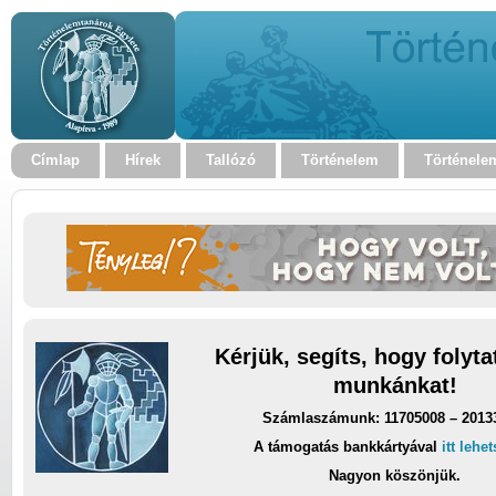
Címlap
Hírek
Tallózó
Történelem
Történele
Kérjük, segíts, hogy folyt
munkánkat!
Számlaszámunk: 11705008 – 2013
A támogatás bankkártyával
itt lehe
Nagyon köszönjük.