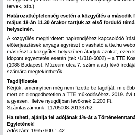
tervek, stb.)
Határozatképtelenség esetén a közgyűlés a második f
május 18-án 11.30 órakor tartjuk az első forduló témá
helyszínén.
A közgyűlés meghirdetett napirendjéhez kapcsolódó írásb
előterjesztések anyaga egyrészt olvasható a tte.hu webo
másrészt a közgyűlés helyszínen átadjuk azokat, ezen k
időpont egyeztetés esetén (tel: /1/318-6002) – a TTE Ko
(1088 Budapest, Múzeum utca 7. szám alatt) lévő irodáj
számára megtekinthetők.
Tagdíjfizetés
Kérjük, amennyiben még nem fizette be tagdíját, mielőb
mert ez elengedhetetlen a TTE működéséhez. 2019. évi ta
a gyesen, illetve nyugdíjban levőknek 2.200 Ft.
Számlaszámunk: 11705008-20133762.
Ha teheti, ajánlja fel adójának 1%-át a Történelemtan
Egyletének!
Adószám: 19657600-1-42