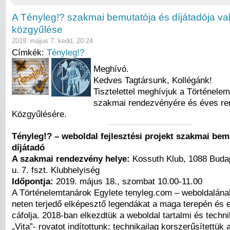
A Tényleg!? szakmai bemutatója és díjátadója va
közgyűlése
2019. május 7. kedd, 20:24
Címkék:
Tényleg!?
Meghívó.
Kedves Tagtársunk, Kollégánk!
Tisztelettel meghívjuk a Történele
szakmai rendezvényére és éves re
Közgyűlésére.
Tényleg!? – weboldal fejlesztési projekt szakmai bem
díjátadó
A szakmai rendezvény helye:
Kossuth Klub, 1088 Bud
u. 7. fszt. Klubhelyiség
Időpontja:
2019. május 18., szombat 10.00-11.00
A Történelemtanárok Egylete tenyleg.com – weboldalának
neten terjedő elképesztő legendákat a maga terepén és 
cáfolja. 2018-ban elkezdtük a weboldal tartalmi és technik
„Vita”- rovatot indítottunk; technikailag korszerűsítettük 